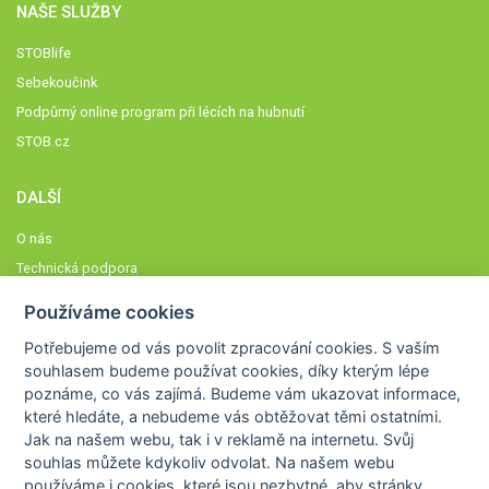
NAŠE SLUŽBY
STOBlife
Sebekoučink
Podpůrný online program při lécích na hubnutí
STOB.cz
DALŠÍ
O nás
Technická podpora
Časté dotazy
Používáme cookies
Normy a zásady fungování STOBklubu
Potřebujeme od vás
povolit zpracování cookies
. S vaším
Členové STOBklubu
souhlasem budeme používat cookies, díky kterým lépe
Zásady nakládání s osobními údaji
poznáme,
co vás zajímá
. Budeme vám ukazovat
informace,
které hledáte
, a nebudeme vás obtěžovat těmi ostatními.
Otestujte se
Jak na našem webu, tak i v reklamě na internetu. Svůj
Spočítejte si
souhlas můžete kdykoliv odvolat. Na našem webu
Výzva 52
používáme i cookies, které jsou nezbytné
, aby stránky