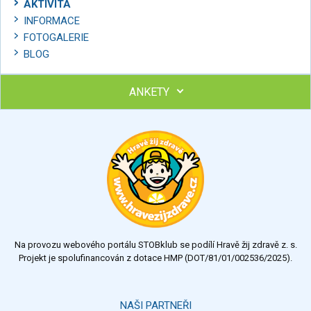
AKTIVITA
INFORMACE
FOTOGALERIE
BLOG
ANKETY
Ohodnoťte program Sebekoučink
výborný
velmi dobrý
dobrý
dostatečný
nedostatečný
Na provozu webového portálu STOBklub se podílí Hravě žij zdravě z. s.
Výsledky
Všechny ankety
Projekt je spolufinancován z dotace HMP (DOT/81/01/002536/2025).
Hlasovat
NAŠI PARTNEŘI