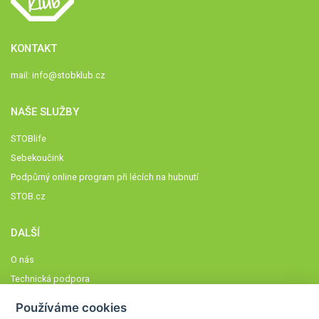
KONTAKT
mail:
info@stobklub.cz
NAŠE SLUŽBY
STOBlife
Sebekoučink
Podpůrný online program při lécích na hubnutí
STOB.cz
DALŠÍ
O nás
Technická podpora
Časté dotazy
Používáme cookies
Normy a zásady fungování STOBklubu