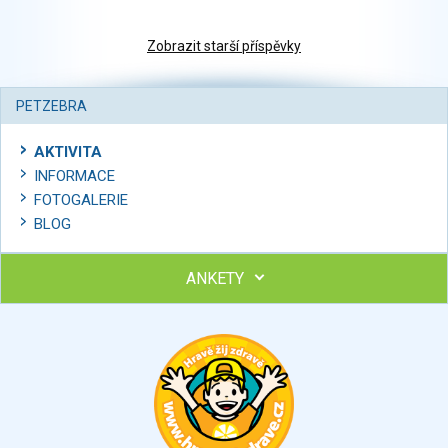
Zobrazit starší příspěvky
PETZEBRA
AKTIVITA
INFORMACE
FOTOGALERIE
BLOG
ANKETY
Ohodnoťte program Sebekoučink
výborný
velmi dobrý
dobrý
dostatečný