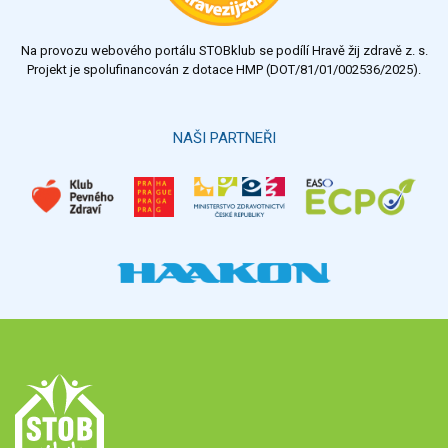
nedostatečný
Na provozu webového portálu STOBklub se podílí Hravě žij zdravě z. s.
Výsledky
Všechny ankety
Projekt je spolufinancován z dotace HMP (DOT/81/01/002536/2025).
Hlasovat
NAŠI PARTNEŘI