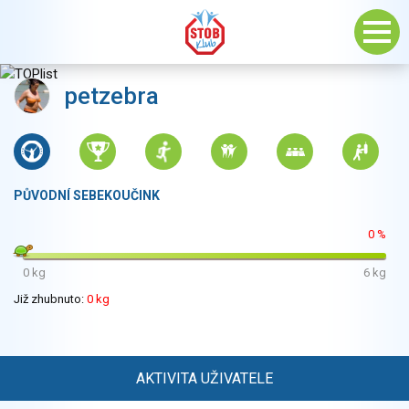
petzebra
PŮVODNÍ SEBEKOUČINK
0 %
0 kg
6 kg
Již zhubnuto:
0 kg
AKTIVITA UŽIVATELE