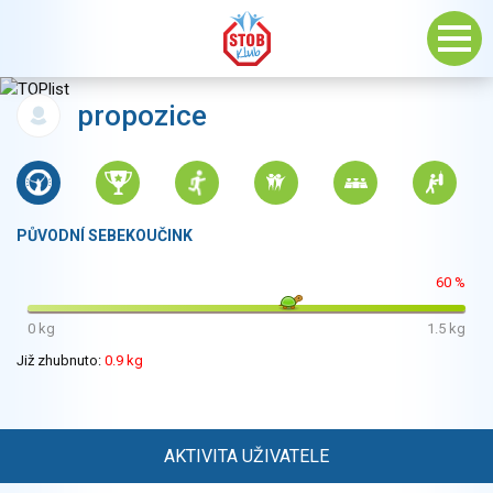
propozice
PŮVODNÍ SEBEKOUČINK
60 %
0 kg
1.5 kg
Již zhubnuto:
0.9 kg
AKTIVITA UŽIVATELE