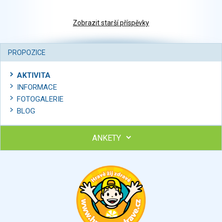
Zobrazit starší příspěvky
PROPOZICE
AKTIVITA
INFORMACE
FOTOGALERIE
BLOG
ANKETY
Ohodnoťte program Sebekoučink
výborný
velmi dobrý
dobrý
dostatečný