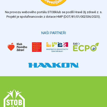
nedostatečný
Na provozu webového portálu STOBklub se podílí Hravě žij zdravě z. s.
Výsledky
Všechny ankety
Projekt je spolufinancován z dotace HMP (DOT/81/01/002536/2025).
Hlasovat
NAŠI PARTNEŘI