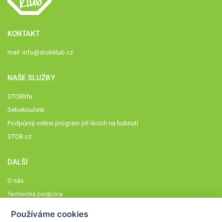
KONTAKT
mail:
info@stobklub.cz
NAŠE SLUŽBY
STOBlife
Sebekoučink
Podpůrný online program při lécích na hubnutí
STOB.cz
DALŠÍ
O nás
Technická podpora
Časté dotazy
Používáme cookies
Normy a zásady fungování STOBklubu