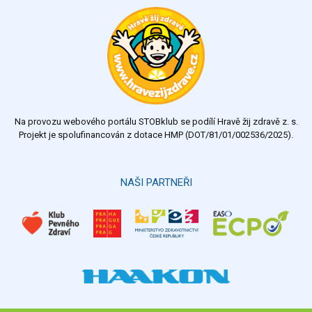
Ohodnoťte program Sebekoučink
výborný
velmi dobrý
dobrý
dostatečný
nedostatečný
Na provozu webového portálu STOBklub se podílí Hravě žij zdravě z. s.
Výsledky
Všechny ankety
Projekt je spolufinancován z dotace HMP (DOT/81/01/002536/2025).
Hlasovat
NAŠI PARTNEŘI