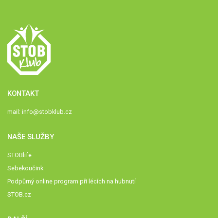
KONTAKT
mail:
info@stobklub.cz
NAŠE SLUŽBY
STOBlife
Sebekoučink
Podpůrný online program při lécích na hubnutí
STOB.cz