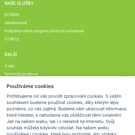
NAŠE SLUŽBY
STOBlife
Sebekoučink
Podpůrný online program při lécích na hubnutí
STOB.cz
DALŠÍ
O nás
Technická podpora
Časté dotazy
Používáme cookies
Normy a zásady fungování STOBklubu
Potřebujeme od vás
povolit zpracování cookies
. S vaším
Členové STOBklubu
souhlasem budeme používat cookies, díky kterým lépe
Zásady nakládání s osobními údaji
poznáme,
co vás zajímá
. Budeme vám ukazovat
informace,
které hledáte
, a nebudeme vás obtěžovat těmi ostatními.
Otestujte se
Jak na našem webu, tak i v reklamě na internetu. Svůj
Spočítejte si
souhlas můžete kdykoliv odvolat. Na našem webu
Výzva 52
používáme i cookies, které jsou nezbytné
, aby stránky