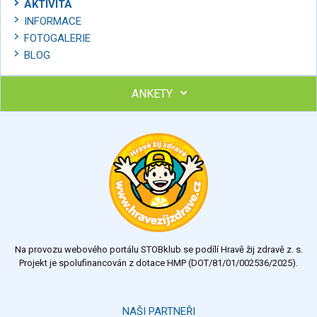
AKTIVITA
INFORMACE
FOTOGALERIE
BLOG
ANKETY
Ohodnoťte program Sebekoučink
výborný
velmi dobrý
dobrý
dostatečný
nedostatečný
Na provozu webového portálu STOBklub se podílí Hravě žij zdravě z. s.
Výsledky
Všechny ankety
Projekt je spolufinancován z dotace HMP (DOT/81/01/002536/2025).
Hlasovat
NAŠI PARTNEŘI