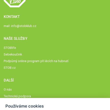
KONTAKT
mail:
info@stobklub.cz
NAŠE SLUŽBY
STOBlife
Sebekoučink
Podpůrný online program při lécích na hubnutí
STOB.cz
DALŠÍ
O nás
Technická podpora
Časté dotazy
Používáme cookies
Normy a zásady fungování STOBklubu