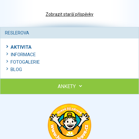
Zobrazit starší příspěvky
RESLEROVA
AKTIVITA
INFORMACE
FOTOGALERIE
BLOG
ANKETY
Ohodnoťte program Sebekoučink
výborný
velmi dobrý
dobrý
dostatečný