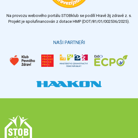
nedostatečný
Na provozu webového portálu STOBklub se podílí Hravě žij zdravě z. s.
Výsledky
Všechny ankety
Projekt je spolufinancován z dotace HMP (DOT/81/01/002536/2025).
Hlasovat
NAŠI PARTNEŘI