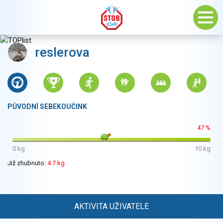
reslerova
PŮVODNÍ SEBEKOUČINK
47 %
0 kg
10 kg
Již zhubnuto:
4.7 kg
AKTIVITA UŽIVATELE