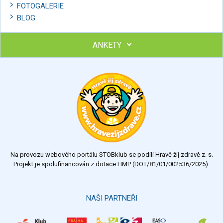
FOTOGALERIE
BLOG
ANKETY
Ohodnoťte program Sebekoučink
výborný
velmi dobrý
dobrý
dostatečný
nedostatečný
Na provozu webového portálu STOBklub se podílí Hravě žij zdravě z. s.
Výsledky
Všechny ankety
Projekt je spolufinancován z dotace HMP (DOT/81/01/002536/2025).
Hlasovat
NAŠI PARTNEŘI