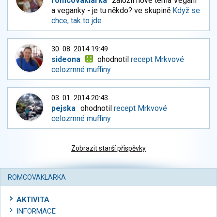
romcovaklarka
založil nové téma Vegani
a veganky - je tu někdo? ve skupině
Když se
chce, tak to jde
30. 08. 2014 19:49
sideona
ohodnotil
recept Mrkvové
celozrnné muffiny
03. 01. 2014 20:43
pejska
ohodnotil
recept Mrkvové
celozrnné muffiny
Zobrazit starší příspěvky
ROMCOVAKLARKA
AKTIVITA
INFORMACE