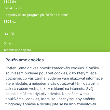
STOBlife
Sebekoučink
Podpůrný online program při lécích na hubnutí
STOB.cz
DALŠÍ
O nás
Technická podpora
Časté dotazy
Používáme cookies
Normy a zásady fungování STOBklubu
Potřebujeme od vás
povolit zpracování cookies
. S vaším
Členové STOBklubu
souhlasem budeme používat cookies, díky kterým lépe
Zásady nakládání s osobními údaji
poznáme,
co vás zajímá
. Budeme vám ukazovat
informace,
které hledáte
, a nebudeme vás obtěžovat těmi ostatními.
Otestujte se
Jak na našem webu, tak i v reklamě na internetu. Svůj
Spočítejte si
souhlas můžete kdykoliv odvolat. Na našem webu
Výzva 52
používáme i cookies, které jsou nezbytné
, aby stránky
fungovaly správně a rychleji jste se na nich zorientovali.