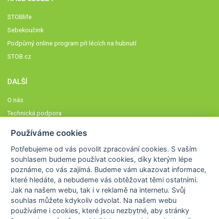
STOBlife
Sebekoučink
Podpůrný online program při lécích na hubnutí
STOB.cz
DALŠÍ
O nás
Technická podpora
Časté dotazy
Používáme cookies
Normy a zásady fungování STOBklubu
Potřebujeme od vás
povolit zpracování cookies
. S vaším
Členové STOBklubu
souhlasem budeme používat cookies, díky kterým lépe
Zásady nakládání s osobními údaji
poznáme,
co vás zajímá
. Budeme vám ukazovat
informace,
které hledáte
, a nebudeme vás obtěžovat těmi ostatními.
Otestujte se
Jak na našem webu, tak i v reklamě na internetu. Svůj
Spočítejte si
souhlas můžete kdykoliv odvolat. Na našem webu
Výzva 52
používáme i cookies, které jsou nezbytné
, aby stránky