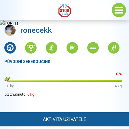
ronecekk
PŮVODNÍ SEBEKOUČINK
0 %
0 kg
4 kg
Již zhubnuto:
0 kg
AKTIVITA UŽIVATELE