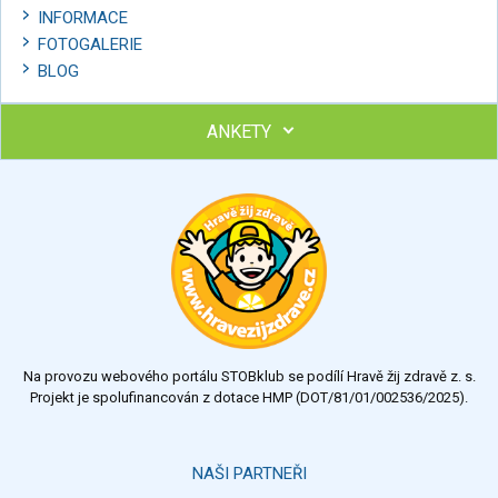
INFORMACE
FOTOGALERIE
BLOG
ANKETY
Ohodnoťte program Sebekoučink
výborný
velmi dobrý
dobrý
dostatečný
nedostatečný
Na provozu webového portálu STOBklub se podílí Hravě žij zdravě z. s.
Výsledky
Všechny ankety
Projekt je spolufinancován z dotace HMP (DOT/81/01/002536/2025).
Hlasovat
NAŠI PARTNEŘI