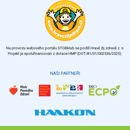
výborný
velmi dobrý
dobrý
dostatečný
nedostatečný
Na provozu webového portálu STOBklub se podílí Hravě žij zdravě z. s.
Výsledky
Všechny ankety
Projekt je spolufinancován z dotace HMP (DOT/81/01/002536/2025).
Hlasovat
NAŠI PARTNEŘI