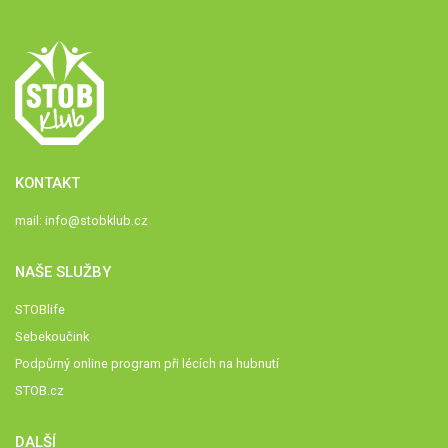
KONTAKT
mail:
info@stobklub.cz
NAŠE SLUŽBY
STOBlife
Sebekoučink
Podpůrný online program při lécích na hubnutí
STOB.cz
DALŠÍ