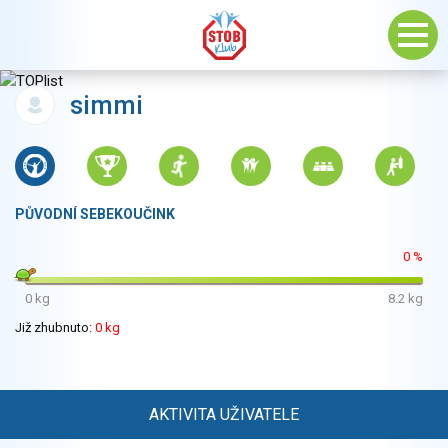
simmi
PŮVODNÍ SEBEKOUČINK
0 %
0 kg
8.2 kg
Již zhubnuto:
0 kg
AKTIVITA UŽIVATELE