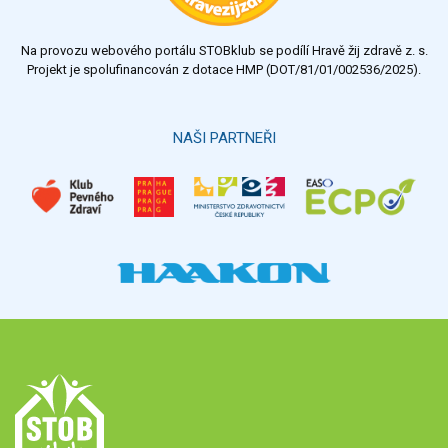
nedostatečný
Na provozu webového portálu STOBklub se podílí Hravě žij zdravě z. s.
Výsledky
Všechny ankety
Projekt je spolufinancován z dotace HMP (DOT/81/01/002536/2025).
Hlasovat
NAŠI PARTNEŘI