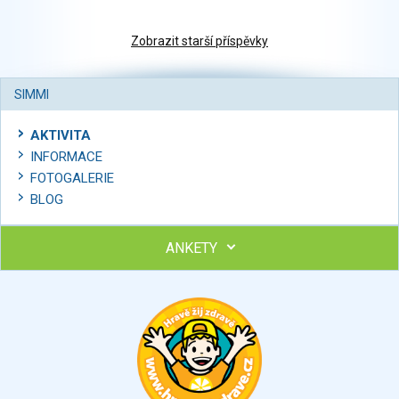
Zobrazit starší příspěvky
SIMMI
AKTIVITA
INFORMACE
FOTOGALERIE
BLOG
ANKETY
Ohodnoťte program Sebekoučink
výborný
velmi dobrý
dobrý
dostatečný