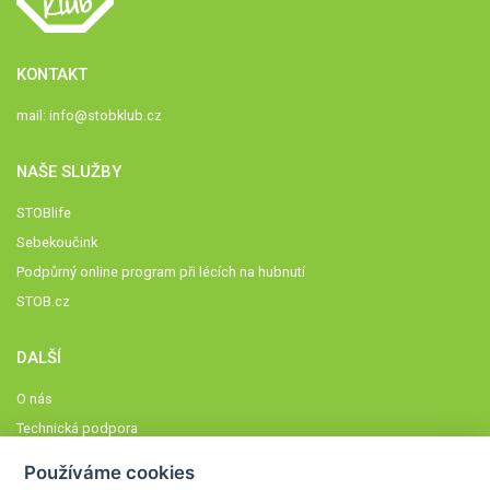
KONTAKT
mail:
info@stobklub.cz
NAŠE SLUŽBY
STOBlife
Sebekoučink
Podpůrný online program při lécích na hubnutí
STOB.cz
DALŠÍ
O nás
Technická podpora
Časté dotazy
Používáme cookies
Normy a zásady fungování STOBklubu