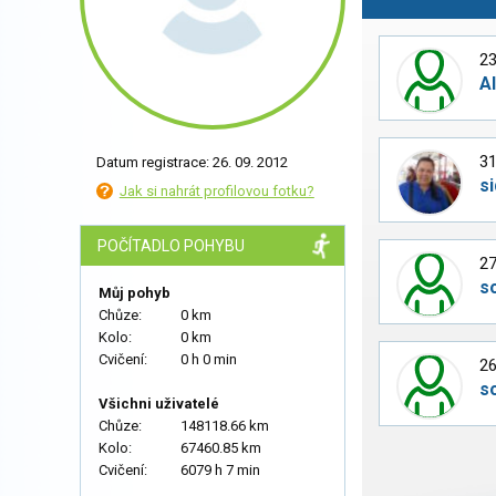
23
A
31
Datum registrace: 26. 09. 2012
s
Jak si nahrát profilovou fotku?
POČÍTADLO POHYBU
27
s
Můj pohyb
Chůze:
0 km
Kolo:
0 km
Cvičení:
0 h 0 min
26
s
Všichni uživatelé
Chůze:
148118.66 km
Kolo:
67460.85 km
Cvičení:
6079 h 7 min