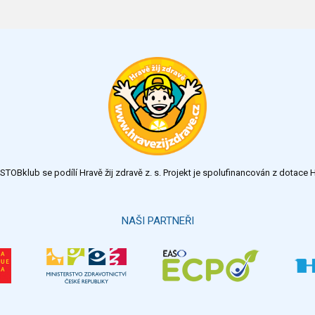
TOBklub se podílí Hravě žij zdravě z. s. Projekt je spolufinancován z dotac
NAŠI PARTNEŘI