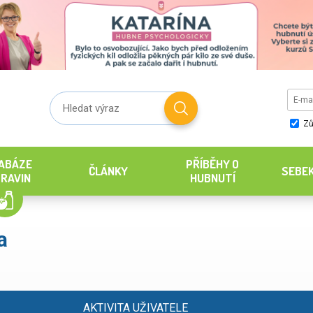
Zů
ABÁZE
PŘÍBĚHY O
ČLÁNKY
SEBE
RAVIN
HUBNUTÍ
a
AKTIVITA UŽIVATELE