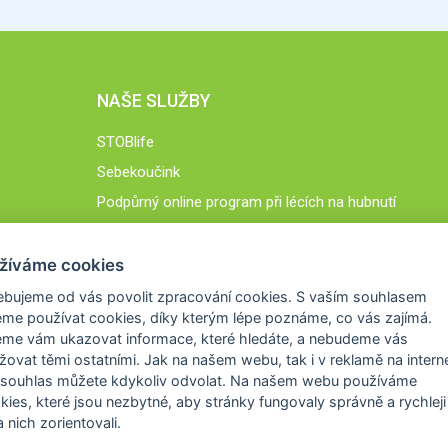
NAŠE SLUŽBY
STOBlife
Sebekoučink
Podpůrný online program při lécích na hubnutí
STOB.cz
žíváme cookies
ebujeme od vás
povolit zpracování cookies
. S vaším souhlasem
me používat cookies, díky kterým lépe poznáme,
co vás zajímá
.
eme vám ukazovat
informace, které hledáte
, a nebudeme vás
žovat těmi ostatními. Jak na našem webu, tak i v reklamě na intern
 souhlas můžete kdykoliv odvolat. Na našem webu
používáme
okies, které jsou nezbytné
, aby stránky fungovaly správně a rychleji 
 nich zorientovali.