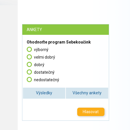
ANKETY
Ohodnoťte program Sebekoučink
výborný
velmi dobrý
dobrý
dostatečný
nedostatečný
Výsledky
Všechny ankety
Hlasovat