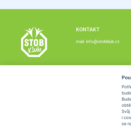
KONTAKT
mail:
info@stobklub.cz
Pou
Potř
bude
Bud
obtě
Svůj
i co
se na