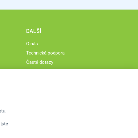
DALŠÍ
O nás
Technická podpora
Časté dotazy
Normy a zásady fungování STOBklubu
Členové STOBklubu
Zásady nakládání s osobními údaji
Otestujte se
Spočítejte si
etu.
Výzva 52
jste