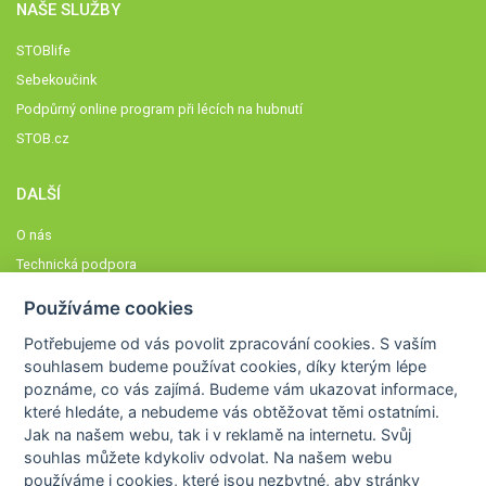
NAŠE SLUŽBY
STOBlife
Sebekoučink
Podpůrný online program při lécích na hubnutí
STOB.cz
DALŠÍ
O nás
Technická podpora
Časté dotazy
Používáme cookies
Normy a zásady fungování STOBklubu
Potřebujeme od vás
povolit zpracování cookies
. S vaším
Členové STOBklubu
souhlasem budeme používat cookies, díky kterým lépe
Zásady nakládání s osobními údaji
poznáme,
co vás zajímá
. Budeme vám ukazovat
informace,
které hledáte
, a nebudeme vás obtěžovat těmi ostatními.
Otestujte se
Jak na našem webu, tak i v reklamě na internetu. Svůj
Spočítejte si
souhlas můžete kdykoliv odvolat. Na našem webu
Výzva 52
používáme i cookies, které jsou nezbytné
, aby stránky