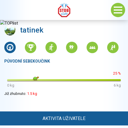
tatinek
PŮVODNÍ SEBEKOUČINK
25 %
0 kg
6 kg
Již zhubnuto:
1.5 kg
AKTIVITA UŽIVATELE