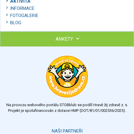
AKTIVITA
INFORMACE
FOTOGALERIE
BLOG
ANKETY
Ohodnoťte program Sebekoučink
výborný
velmi dobrý
dobrý
dostatečný
nedostatečný
Na provozu webového portálu STOBklub se podílí Hravě žij zdravě z. s.
Výsledky
Všechny ankety
Projekt je spolufinancován z dotace HMP (DOT/81/01/002536/2025).
Hlasovat
NAŠI PARTNEŘI