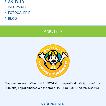
AKTIVITA
INFORMACE
FOTOGALERIE
BLOG
ANKETY
Ohodnoťte program Sebekoučink
výborný
velmi dobrý
dobrý
dostatečný
nedostatečný
Na provozu webového portálu STOBklub se podílí Hravě žij zdravě z. s.
Výsledky
Všechny ankety
Projekt je spolufinancován z dotace HMP (DOT/81/01/002536/2025).
Hlasovat
NAŠI PARTNEŘI