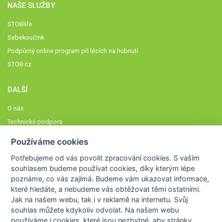
NAŠE SLUŽBY
STOBlife
Sebekoučink
Podpůrný online program při lécích na hubnutí
STOB.cz
DALŠÍ
O nás
Technická podpora
Časté dotazy
Používáme cookies
Normy a zásady fungování STOBklubu
Potřebujeme od vás
povolit zpracování cookies
. S vaším
Členové STOBklubu
souhlasem budeme používat cookies, díky kterým lépe
Zásady nakládání s osobními údaji
poznáme,
co vás zajímá
. Budeme vám ukazovat
informace,
které hledáte
, a nebudeme vás obtěžovat těmi ostatními.
Otestujte se
Jak na našem webu, tak i v reklamě na internetu. Svůj
Spočítejte si
souhlas můžete kdykoliv odvolat. Na našem webu
Výzva 52
používáme i cookies, které jsou nezbytné
, aby stránky