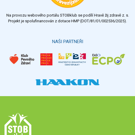
nedostatečný
Na provozu webového portálu STOBklub se podílí Hravě žij zdravě z. s.
Výsledky
Všechny ankety
Projekt je spolufinancován z dotace HMP (DOT/81/01/002536/2025).
Hlasovat
NAŠI PARTNEŘI