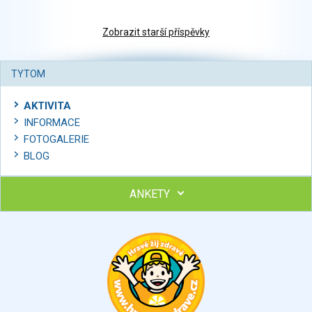
Zobrazit starší příspěvky
TYTOM
AKTIVITA
INFORMACE
FOTOGALERIE
BLOG
ANKETY
Ohodnoťte program Sebekoučink
výborný
velmi dobrý
dobrý
dostatečný