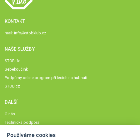
KONTAKT
mail:
info@stobklub.cz
NAŠE SLUŽBY
STOBlife
Sebekoučink
Podpůrný online program při lécích na hubnutí
STOB.cz
DALŠÍ
O nás
Technická podpora
Časté dotazy
Používáme cookies
Normy a zásady fungování STOBklubu