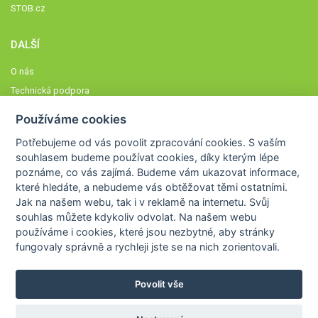
STOB.cz
DALŠÍ
O nás
Technická podpora
Časté dotazy
Používáme cookies
Normy a zásady fungování STOBklubu
Potřebujeme od vás
povolit zpracování cookies
. S vaším
Členové STOBklubu
souhlasem budeme používat cookies, díky kterým lépe
Zásady nakládání s osobními údaji
poznáme,
co vás zajímá
. Budeme vám ukazovat
informace,
které hledáte
, a nebudeme vás obtěžovat těmi ostatními.
Otestujte se
Jak na našem webu, tak i v reklamě na internetu. Svůj
Spočítejte si
souhlas můžete kdykoliv odvolat. Na našem webu
Výzva 52
používáme i cookies, které jsou nezbytné
, aby stránky
fungovaly správně a rychleji jste se na nich zorientovali.
Povolit vše
COPYRIGHT © 2026
STOB
WWW.STOB.CZ
,