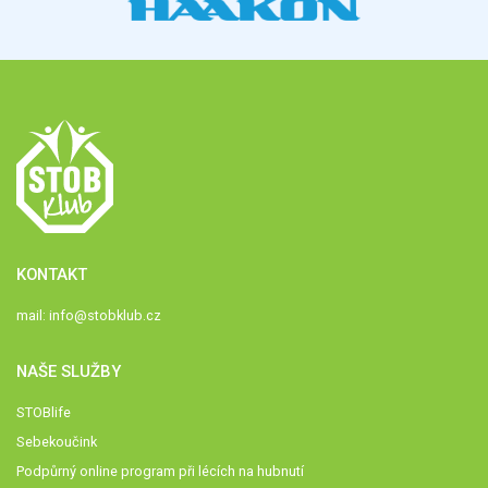
KONTAKT
mail:
info@stobklub.cz
NAŠE SLUŽBY
STOBlife
Sebekoučink
Podpůrný online program při lécích na hubnutí