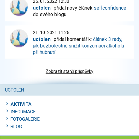
25. 01. 2022 12:30
uctolen
přidal nový článek
selfconfidence
do svého blogu.
21. 10. 2021 11:25
uctolen
přidal komentář k:
článek 3 rady,
jak bezbolestně snížit konzumaci alkoholu
při hubnutí
Zobrazit starší příspěvky
UCTOLEN
AKTIVITA
INFORMACE
FOTOGALERIE
BLOG