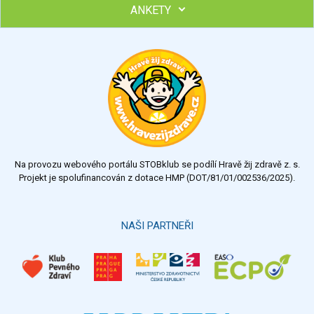
ANKETY
Ohodnoťte program Sebekoučink
výborný
velmi dobrý
dobrý
dostatečný
nedostatečný
Na provozu webového portálu STOBklub se podílí Hravě žij zdravě z. s.
Výsledky
Všechny ankety
Projekt je spolufinancován z dotace HMP (DOT/81/01/002536/2025).
Hlasovat
NAŠI PARTNEŘI