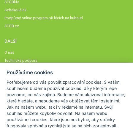
STOBlife
Sebekoučink
Podpůrný online program při lécích na hubnutí
STOB.cz
DALŠÍ
O nás
Technická podpora
Časté dotazy
Používáme cookies
Normy a zásady fungování STOBklubu
Potřebujeme od vás
povolit zpracování cookies
. S vaším
Členové STOBklubu
souhlasem budeme používat cookies, díky kterým lépe
Zásady nakládání s osobními údaji
poznáme,
co vás zajímá
. Budeme vám ukazovat
informace,
které hledáte
, a nebudeme vás obtěžovat těmi ostatními.
Otestujte se
Jak na našem webu, tak i v reklamě na internetu. Svůj
Spočítejte si
souhlas můžete kdykoliv odvolat. Na našem webu
Výzva 52
používáme i cookies, které jsou nezbytné
, aby stránky
fungovaly správně a rychleji jste se na nich zorientovali.