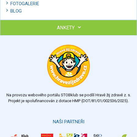
FOTOGALERIE
BLOG
ANKETY
Ohodnoťte program Sebekoučink
výborný
velmi dobrý
dobrý
dostatečný
nedostatečný
Na provozu webového portálu STOBklub se podílí Hravě žij zdravě z. s.
Výsledky
Všechny ankety
Projekt je spolufinancován z dotace HMP (DOT/81/01/002536/2025).
Hlasovat
NAŠI PARTNEŘI