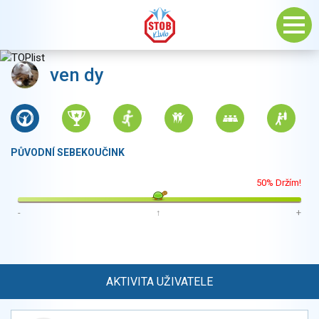
ven dy
PŮVODNÍ SEBEKOUČINK
50% Držím!
-
↑
+
AKTIVITA UŽIVATELE