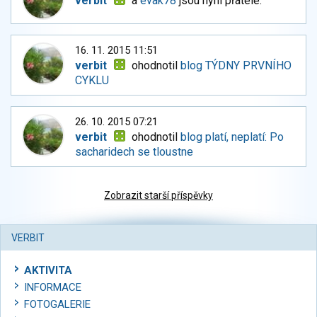
verbit
a
evak78
jsou nyní přátelé.
16. 11. 2015 11:51
verbit
ohodnotil
blog TÝDNY PRVNÍHO
CYKLU
26. 10. 2015 07:21
verbit
ohodnotil
blog platí, neplatí: Po
sacharidech se tloustne
Zobrazit starší příspěvky
VERBIT
AKTIVITA
INFORMACE
FOTOGALERIE