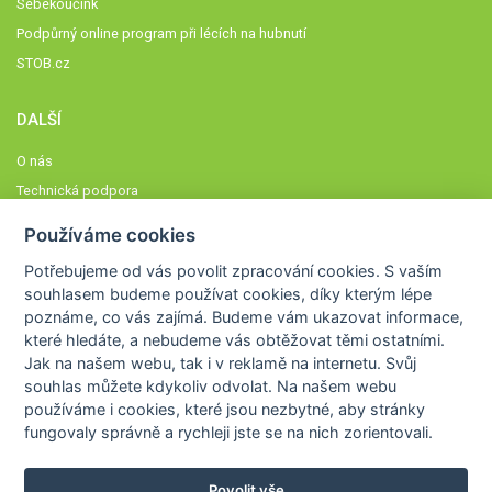
Sebekoučink
Podpůrný online program při lécích na hubnutí
STOB.cz
DALŠÍ
O nás
Technická podpora
Časté dotazy
Používáme cookies
Normy a zásady fungování STOBklubu
Potřebujeme od vás
povolit zpracování cookies
. S vaším
Členové STOBklubu
souhlasem budeme používat cookies, díky kterým lépe
Zásady nakládání s osobními údaji
poznáme,
co vás zajímá
. Budeme vám ukazovat
informace,
které hledáte
, a nebudeme vás obtěžovat těmi ostatními.
Otestujte se
Jak na našem webu, tak i v reklamě na internetu. Svůj
Spočítejte si
souhlas můžete kdykoliv odvolat. Na našem webu
Výzva 52
používáme i cookies, které jsou nezbytné
, aby stránky
fungovaly správně a rychleji jste se na nich zorientovali.
Povolit vše