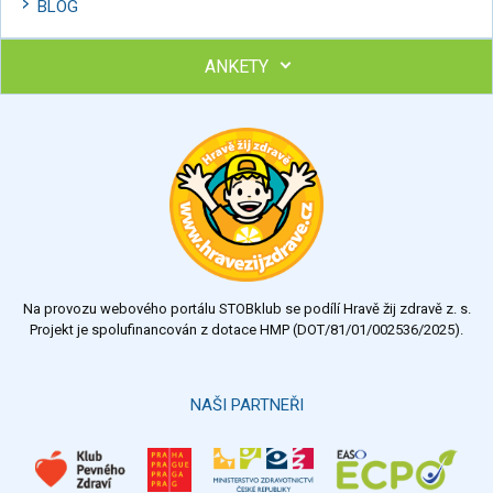
BLOG
ANKETY
Ohodnoťte program Sebekoučink
výborný
velmi dobrý
dobrý
dostatečný
nedostatečný
Na provozu webového portálu STOBklub se podílí Hravě žij zdravě z. s.
Výsledky
Všechny ankety
Projekt je spolufinancován z dotace HMP (DOT/81/01/002536/2025).
Hlasovat
NAŠI PARTNEŘI