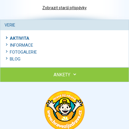
Zobrazit starší příspěvky
VERIE
AKTIVITA
INFORMACE
FOTOGALERIE
BLOG
ANKETY
Ohodnoťte program Sebekoučink
výborný
velmi dobrý
dobrý
dostatečný
nedostatečný