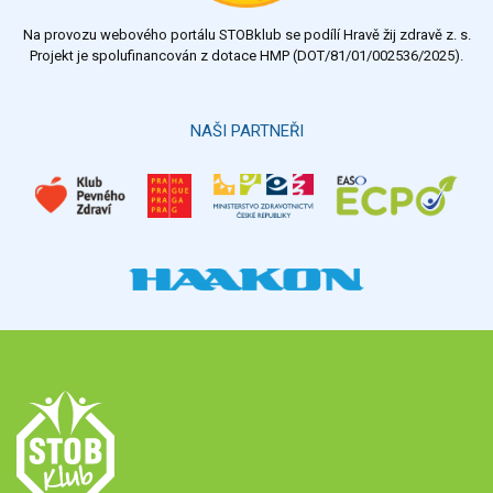
Na provozu webového portálu STOBklub se podílí Hravě žij zdravě z. s.
Výsledky
Všechny ankety
Projekt je spolufinancován z dotace HMP (DOT/81/01/002536/2025).
Hlasovat
NAŠI PARTNEŘI