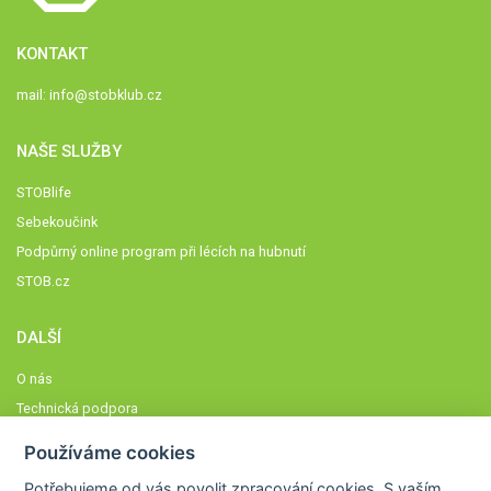
KONTAKT
mail:
info@stobklub.cz
NAŠE SLUŽBY
STOBlife
Sebekoučink
Podpůrný online program při lécích na hubnutí
STOB.cz
DALŠÍ
O nás
Technická podpora
Časté dotazy
Používáme cookies
Normy a zásady fungování STOBklubu
Potřebujeme od vás
povolit zpracování cookies
. S vaším