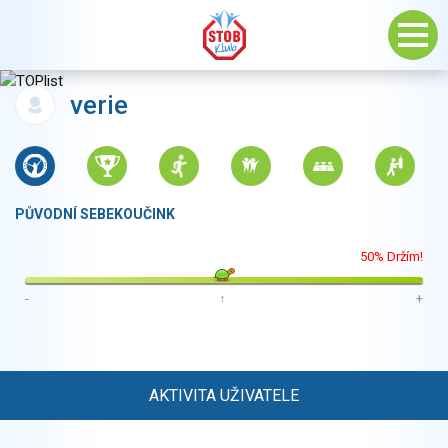
verie
PŮVODNÍ SEBEKOUČINK
50% Držím!
-
↑
+
AKTIVITA UŽIVATELE