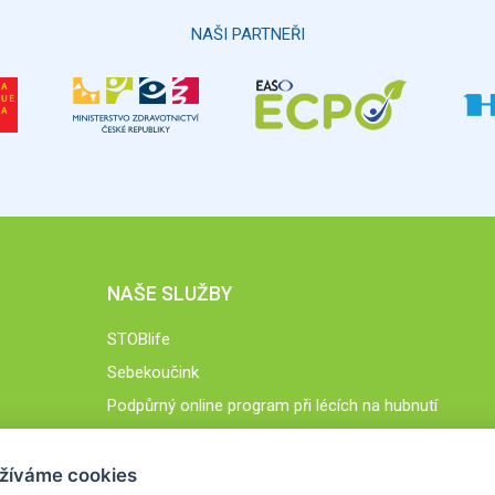
NAŠI PARTNEŘI
NAŠE SLUŽBY
STOBlife
Sebekoučink
Podpůrný online program při lécích na hubnutí
STOB.cz
žíváme cookies