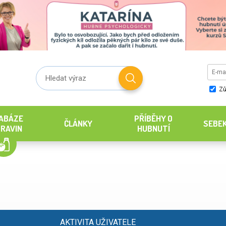
Zů
ABÁZE
PŘÍBĚHY O
ČLÁNKY
SEBE
RAVIN
HUBNUTÍ
AKTIVITA UŽIVATELE