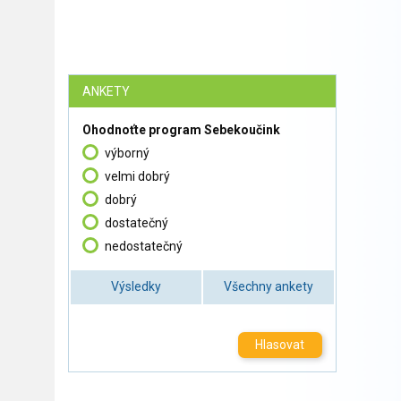
ANKETY
Ohodnoťte program Sebekoučink
výborný
velmi dobrý
dobrý
dostatečný
nedostatečný
Výsledky
Všechny ankety
Hlasovat