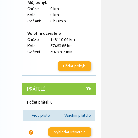
Můj pohyb
Chůze:
0 km
Kolo:
0 km
Cvičení:
0 h 0 min
Všichni uživatelé
Chůze:
148110.66 km
Kolo:
67460.85 km
Cvičení:
6079 h 7 min
Přidat pohyb
PŘÁTELÉ
Počet přátel: 0
Více přátel
Všichni přátelé
Vyhledat uživatele