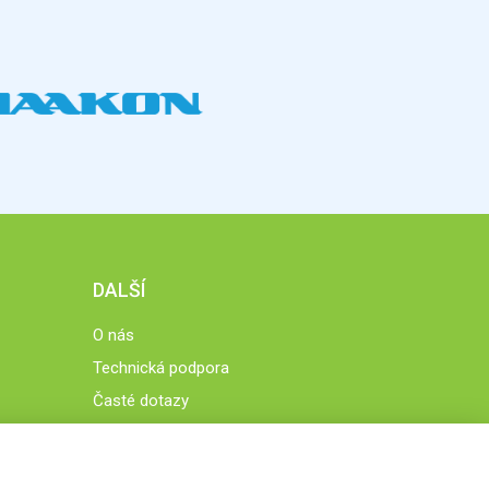
DALŠÍ
O nás
Technická podpora
Časté dotazy
Normy a zásady fungování STOBklubu
Členové STOBklubu