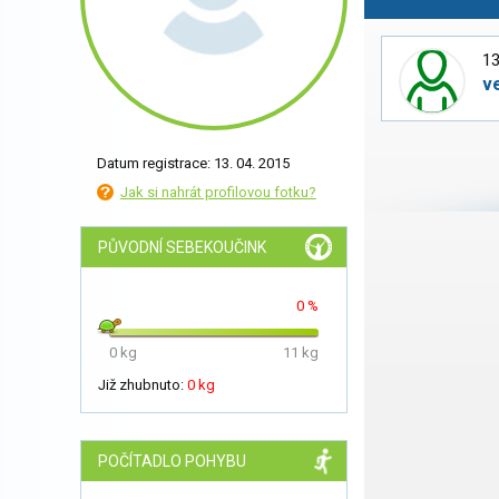
13
v
Datum registrace: 13. 04. 2015
Jak si nahrát profilovou fotku?
PŮVODNÍ SEBEKOUČINK
0 %
0 kg
11 kg
Již zhubnuto:
0 kg
POČÍTADLO POHYBU