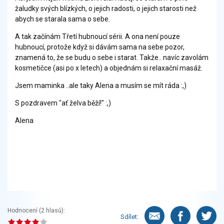
žaludky svých blízkých, o jejich radosti, o jejich starosti než
abych se starala sama o sebe.
A tak začínám Třetí hubnoucí sérii. A ona není pouze
hubnoucí, protože když si dávám sama na sebe pozor,
znamená to, že se budu o sebe i starat. Takže.. navíc zavolám
kosmetičce (asi po x letech) a objednám si relaxační masáž.
Jsem maminka ..ale taky Alena a musím se mít ráda :,)
S pozdravem "ať želva běží!" :,)
Alena
Hodnocení (
2
hlasů):
Sdílet: