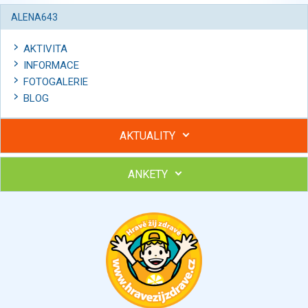
ALENA643
AKTIVITA
INFORMACE
FOTOGALERIE
BLOG
AKTUALITY
ANKETY
Hubněte s podporou lektorky a skupiny v kurzech STOBu
Chcete poradit s hubnutím? Najděte si odborníka STOBu ve
svém regionu
Ohodnoťte program Sebekoučink
výborný
velmi dobrý
dobrý
dostatečný
nedostatečný