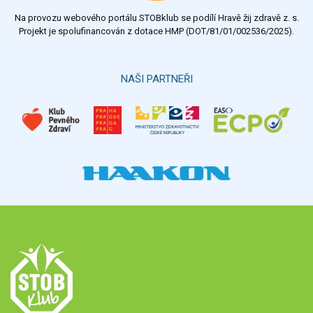
Na provozu webového portálu STOBklub se podílí Hravě žij zdravě z. s.
Výsledky
Všechny ankety
Projekt je spolufinancován z dotace HMP (DOT/81/01/002536/2025).
Hlasovat
NAŠI PARTNEŘI