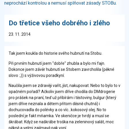
neprochází kontrolou a nemusí splňovat zásady STOBu.
Do třetice všeho dobrého i zlého
23. 11. 2014
Tak jsem koukla do historie svého hubnutí na Stobu.
Při prvním hubnutí jsem "dobře" zhubla a bylo mi fajn.
Dokonce jsem závěr hubnutí se Stobem zavrcholila (pěkné
slovo :,)) s výživovou poradkyní.
Naučila jsem se zdravěji vařit, jíst, nakupovat. Nebo to bylo to v
opačném pořadí? Ačkoliv jsem dříve chodila do DMdrogerie
pro prášek na praní, teď už přibírám i těstoviny, bulgur (který
jsem dříve neznala a dětem přitom děsně chutná) i
dochucovadla do polévky a co víc...kokosový olej. No to
poslední je fakt mňamka. Ve skeničce je tvrdý a musí se
škrábat. Když se naškrábe troška na zeleninový salát, moc
pěkně a velmi zajímavě pak voní.