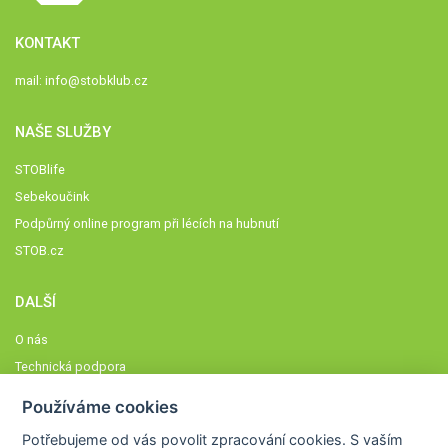
KONTAKT
mail:
info@stobklub.cz
NAŠE SLUŽBY
STOBlife
Sebekoučink
Podpůrný online program při lécích na hubnutí
STOB.cz
DALŠÍ
O nás
Technická podpora
Časté dotazy
Používáme cookies
Normy a zásady fungování STOBklubu
Potřebujeme od vás
povolit zpracování cookies
. S vaším
Členové STOBklubu