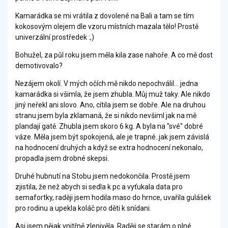
Kamarádka se mi vrátila z dovolené na Bali a tam se tím
kokosovým olejem dle vzoru místních mazala tělo! Prostě
univerzální prostředek :,)
Bohužel, za půl roku jsem měla kila zase nahoře. A co mě dost
demotivovalo?
Nezájem okolí. V mých očích mě nikdo nepochválil... jedna
kamarádka si všimla, že jsem zhubla. Můj muž taky. Ale nikdo
jiný neřekl ani slovo. Ano, cítila jsem se dobře. Ale na druhou
stranu jsem byla zklamaná, že si nikdo nevšiml jak na mě
plandají gatě. Zhubla jsem skoro 6 kg. A byla na "své" dobré
váze. Měla jsem být spokojená, ale je trapné..jak jsem závislá
na hodnocení druhých a když se extra hodnocení nekonalo,
propadla jsem drobné skepsi.
Druhé hubnutí na Stobu jsem nedokončila. Prostě jsem
zjistila, že než abych si sedla k pc a vyťukala data pro
semafortky, raději jsem hodila maso do hrnce, uvařila gulášek
pro rodinu a upekla koláč pro děti k snídani.
Asi jsem nějak vnitřně zlenivěla. Raději se starám o plné