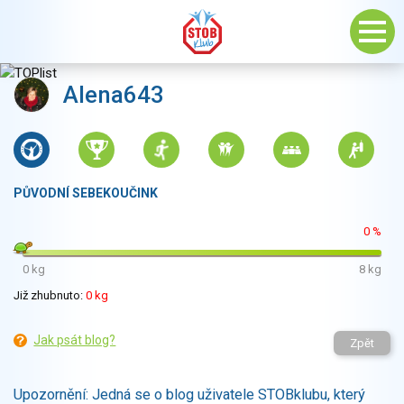
Alena643
PŮVODNÍ SEBEKOUČINK
0 %
0 kg
8 kg
Již zhubnuto:
0 kg
Jak psát blog?
Zpět
Upozornění: Jedná se o blog uživatele STOBklubu, který