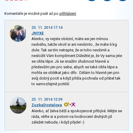
Komentáře je možné psát až po
přihlášení
.
23. 11. 2014 17:14
JNYXE
Alenko, vy nejste obézní, máte asi jen mírnou
nadváhu, takže okolí si ani nevšimlo , že máte 6 kg
dole. Tak se tím netrapte, že si toho nevšimli a
nesložili Vám kompliment.Důležité je, že Vy sama jste
se cítila lépe. Já se snažím zhubnout hlavně a
především jen pro sebe, abych se také cítila lépe a
mohla se oblékat jako dřív . Dělám to hlavně jen pro
svůj dobrý pocit a když přišla pochvala od přátel tak
to samozřejmě potěší.
23. 11. 2014 12:39
ZuzkaDostalova
Alenko, ať želva běží a spokojenost přibývá. Mějte se
ráda, věřte si a potom na hodnocení druhých již
záležet nebude, i když přijde!:-)