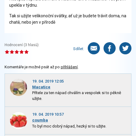
upekla v týdnu.
Tak si užijte velikonoční svátky, ať už je budete trávit doma, na
chatě, nebo jen v přírodě
Hodnocení (
3
hlasů):
Sdílet:
Komentáře je možné psát až po
přihlášení
.
19. 04. 2019 12:05
Macatice
Přítele za ten nápad chválím a vespolek si to pěkně
užijte.
19. 04. 2019 10:57
coumba
To byl moc dobrý nápad, hezký si to užijte.