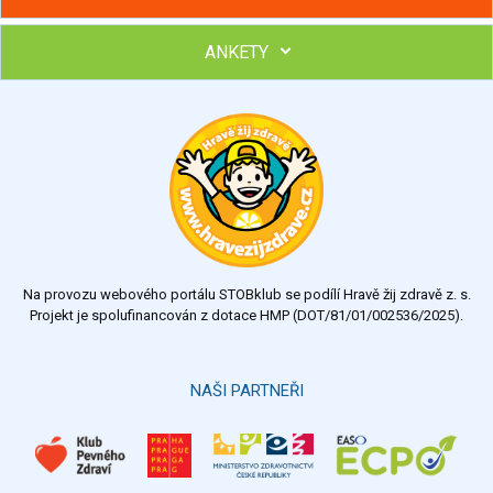
ANKETY
Hubněte s podporou lektorky a skupiny v kurzech STOBu
Chcete poradit s hubnutím? Najděte si odborníka STOBu ve
svém regionu
Ohodnoťte program Sebekoučink
výborný
velmi dobrý
dobrý
dostatečný
nedostatečný
Na provozu webového portálu STOBklub se podílí Hravě žij zdravě z. s.
Výsledky
Všechny ankety
Projekt je spolufinancován z dotace HMP (DOT/81/01/002536/2025).
Hlasovat
NAŠI PARTNEŘI