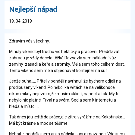
Nejlepší nápad
19. 04. 2019
Zdravím vás všechny,
Minulý víkend byl trochu víc hektický a pracovní. Předělávat
zahradu je vždy docela těžké.Rozvezla sem nákladní vůz
zeminy zasadila keře a stromky. Měla sem toho celkem dost.
Tento víkend sem měla objednávat kontejner na suť........
Jenže ouha..... Přítel v pondělí navrhnul, že bychom odjeli na
prodlouženy víkend. Po několika větách že na velikonoce
nikam nikdy nejezdím,že musím uklidit, napect a tak. My to
nebylo nic platné Trval na svém. Sedla sem k internetu a
hledala místo.....
Tak dnes jdu ještě do práce,ale zítra vyrážíme na Kokořínsko...
Má být krásně a moc se těšíme.
Nebojte, nepřišla sem ani o nádivku ani o mazanec. Vše jsem