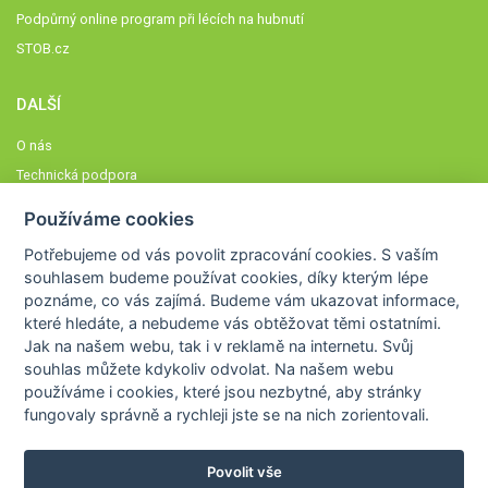
Podpůrný online program při lécích na hubnutí
STOB.cz
DALŠÍ
O nás
Technická podpora
Časté dotazy
Používáme cookies
Normy a zásady fungování STOBklubu
Potřebujeme od vás
povolit zpracování cookies
. S vaším
Členové STOBklubu
souhlasem budeme používat cookies, díky kterým lépe
Zásady nakládání s osobními údaji
poznáme,
co vás zajímá
. Budeme vám ukazovat
informace,
které hledáte
, a nebudeme vás obtěžovat těmi ostatními.
Otestujte se
Jak na našem webu, tak i v reklamě na internetu. Svůj
Spočítejte si
souhlas můžete kdykoliv odvolat. Na našem webu
Výzva 52
používáme i cookies, které jsou nezbytné
, aby stránky
fungovaly správně a rychleji jste se na nich zorientovali.
Povolit vše