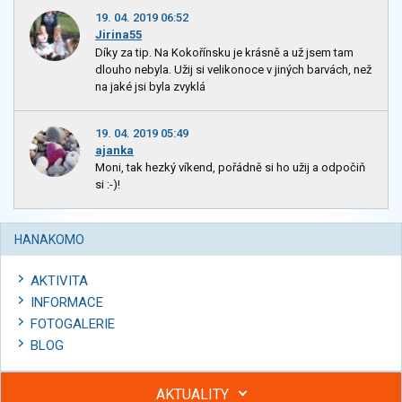
19. 04. 2019 06:52
Jirina55
Díky za tip. Na Kokořínsku je krásně a už jsem tam
dlouho nebyla. Užij si velikonoce v jiných barvách, než
na jaké jsi byla zvyklá
19. 04. 2019 05:49
ajanka
Moni, tak hezký víkend, pořádně si ho užij a odpočiň
si :-)!
HANAKOMO
AKTIVITA
INFORMACE
FOTOGALERIE
BLOG
AKTUALITY