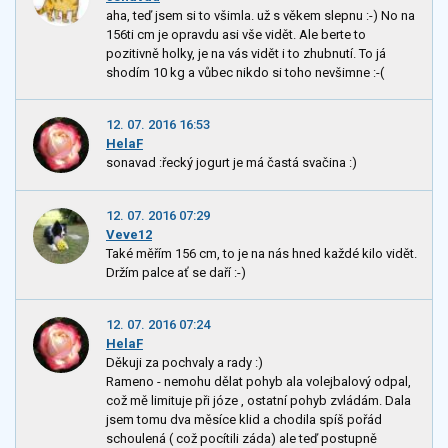
aha, teď jsem si to všimla. už s věkem slepnu :-) No na
156ti cm je opravdu asi vše vidět. Ale berte to
pozitivně holky, je na vás vidět i to zhubnutí. To já
shodím 10 kg a vůbec nikdo si toho nevšimne :-(
12. 07. 2016 16:53
HelaF
sonavad :řecký jogurt je má častá svačina :)
12. 07. 2016 07:29
Veve12
Také měřím 156 cm, to je na nás hned každé kilo vidět.
Držím palce ať se daří :-)
12. 07. 2016 07:24
HelaF
Děkuji za pochvaly a rady :)
Rameno - nemohu dělat pohyb ala volejbalový odpal,
což mě limituje při józe , ostatní pohyb zvládám. Dala
jsem tomu dva měsíce klid a chodila spíš pořád
schoulená ( což pocítili záda) ale teď postupně