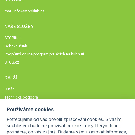
mail:
info@stobklub.cz
NAŠE SLUŽBY
STOBlife
Sebekoučink
Podpůrný online program při lécích na hubnutí
STOB.cz
DALŠÍ
O nás
Technická podpora
Časté dotazy
Používáme cookies
Normy a zásady fungování STOBklubu
Potřebujeme od vás
povolit zpracování cookies
. S vaším
Členové STOBklubu
souhlasem budeme používat cookies, díky kterým lépe
Zásady nakládání s osobními údaji
poznáme,
co vás zajímá
. Budeme vám ukazovat
informace,