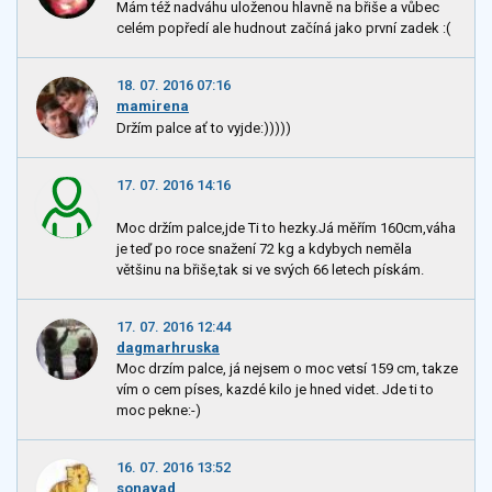
Mám též nadváhu uloženou hlavně na břiše a vůbec
celém popředí ale hudnout začíná jako první zadek :(
18. 07. 2016 07:16
mamirena
Držím palce ať to vyjde:)))))
17. 07. 2016 14:16
Moc držím palce,jde Ti to hezky.Já měřím 160cm,váha
je teď po roce snažení 72 kg a kdybych neměla
většinu na břiše,tak si ve svých 66 letech pískám.
17. 07. 2016 12:44
dagmarhruska
Moc drzím palce, já nejsem o moc vetsí 159 cm, takze
vím o cem píses, kazdé kilo je hned videt. Jde ti to
moc pekne:-)
16. 07. 2016 13:52
sonavad