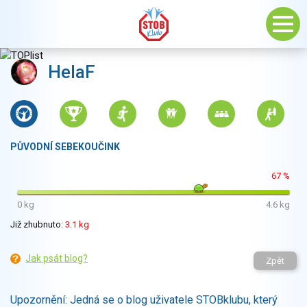
HelaF
PŮVODNÍ SEBEKOUČINK
67 %
0 kg
4.6 kg
Již zhubnuto:
3.1 kg
Jak psát blog?
Zpět
Upozornění: Jedná se o blog uživatele STOBklubu, který