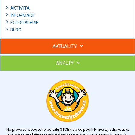
AKTIVITA
INFORMACE
FOTOGALERIE
BLOG
AKTUALITY
ANKETY
Hubněte s podporou lektorky a skupiny v kurzech STOBu
Chcete poradit s hubnutím? Najděte si odborníka STOBu ve
svém regionu
Ohodnoťte program Sebekoučink
výborný
velmi dobrý
dobrý
dostatečný
nedostatečný
Na provozu webového portálu STOBklub se podílí Hravě žij zdravě z. s.
Výsledky
Všechny ankety