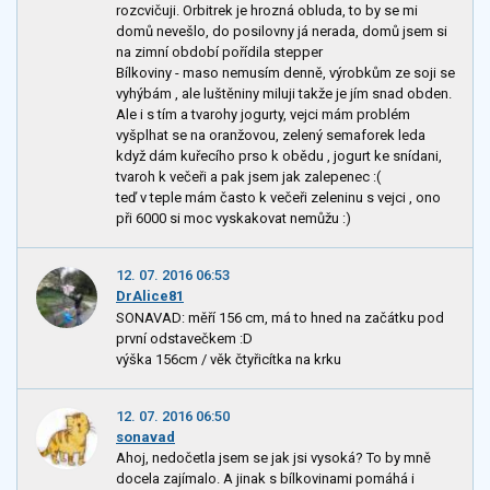
rozcvičuji. Orbitrek je hrozná obluda, to by se mi
domů nevešlo, do posilovny já nerada, domů jsem si
na zimní období pořídila stepper
Bílkoviny - maso nemusím denně, výrobkům ze soji se
vyhýbám , ale luštěniny miluji takže je jím snad obden.
Ale i s tím a tvarohy jogurty, vejci mám problém
vyšplhat se na oranžovou, zelený semaforek leda
když dám kuřecího prso k obědu , jogurt ke snídani,
tvaroh k večeři a pak jsem jak zalepenec :(
teď v teple mám často k večeři zeleninu s vejci , ono
při 6000 si moc vyskakovat nemůžu :)
12. 07. 2016 06:53
DrAlice81
SONAVAD: měří 156 cm, má to hned na začátku pod
první odstavečkem :D
výška 156cm / věk čtyřicítka na krku
12. 07. 2016 06:50
sonavad
Ahoj, nedočetla jsem se jak jsi vysoká? To by mně
docela zajímalo. A jinak s bílkovinami pomáhá i