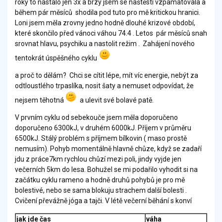
roky to nastalo jen 3x a brzy jsem se naštěstí vzpamatovala a
během pár měsíců shodila pod tuto pro mě kritickou hranici.
Loni jsem měla zrovny jedno hodně dlouhé krizové období,
které skončilo před vánoci váhou 74.4 . Letos pár měsíců snah
srovnat hlavu, psychiku a nastolit režim . Zahájení nového
tentokrát úspěšného cyklu
a proč to dělám? Chci se cítit lépe, mít víc energie, nebýt za
odtloustlého trpaslíka, nosit šaty a nemuset odpovídat, že
nejsem těhotná
a ulevit své bolavé patě.
V prvním cyklu od sebekouče jsem měla doporučeno
doporučeno 6300kJ, v druhém 6000kJ. Příjem v průměru
6500kJ. Stálý problém s příjmem bílkovin ( maso prostě
nemusím). Pohyb momentálně hlavně chůze, když se zadaří
jdu z práce7km rychlou chůzí mezi poli, jindy vyjde jen
večerních 5km do lesa. Bohužel se mi podařilo vyhodit si na
začátku cyklu rameno a hodně druhů pohybů je pro mě
bolestivé, nebo se sama blokuju strachem další bolesti .
Cvičení převážně jóga a tajči. V létě večerní běhání s konví
jak jde čas
váha