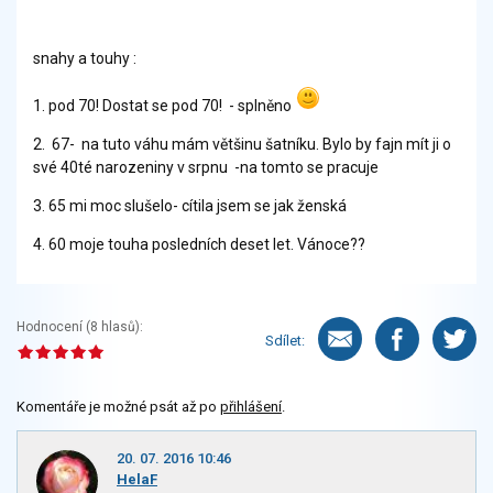
snahy a touhy :
1. pod 70! Dostat se pod 70! - splněno
2. 67- na tuto váhu mám většinu šatníku. Bylo by fajn mít ji o
své 40té narozeniny v srpnu -na tomto se pracuje
3. 65 mi moc slušelo- cítila jsem se jak ženská
4. 60 moje touha posledních deset let. Vánoce??
Hodnocení (
8
hlasů):
Sdílet:
Komentáře je možné psát až po
přihlášení
.
20. 07. 2016 10:46
HelaF