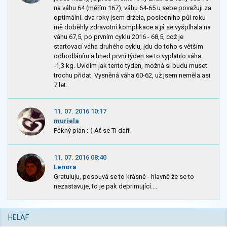
na váhu 64 (měřím 167), váhu 64-65 u sebe považuji za
optimální. dva roky jsem držela, posledního půl roku
mě doběhly zdravotní komplikace a já se vyšplhala na
váhu 67,5, po prvním cyklu 2016 - 68,5, což je
startovací váha druhého cyklu, jdu do toho s větším
odhodláním a hned první týden se to vyplatilo váha
-1,3 kg. Uvidím jak tento týden, možná si budu muset
trochu přidat. Vysněná váha 60-62, už jsem neměla asi
7 let.
11. 07. 2016 10:17
muriela
Pěkný plán :-) Ať se Ti daří!
11. 07. 2016 08:40
Lenora
Gratuluju, posouvá se to krásně - hlavně že se to
nezastavuje, to je pak deprimující....
HELAF