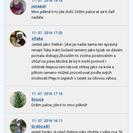
11. 07. 2016 19:15
janapat
Moc pěkně ti to jde dolů. Držím palce at se ti daří
nadále.
11. 07. 2016 17:25
sifaka
Jedeš jako fretka!:-)Asi jsi našla sama ten správný
recept.Taky mám bolavé rameno jako ty,tak se dávám
pomalu dokupy.Zkouším to zvolna posilováním a
chůzí na pásu.Možná že by ti mohl pomoct i
orbitrek.Nejsou tam takové otřesy jako na kole a
přitom rameno můžeš procvičovat podle svých
možností.Přeju ti úspěch v cestě za cílovou váhou.
11. 07. 2016 17:13
Evusja
Držím palce, jde ti to moc pěkně!
11. 07. 2016 16:11
DrAlice81
jedeš hezky, já před dvěma roky zhubla z váhy cca 76