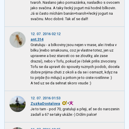
tvaroh. Naslano jako pomazánka, nasladko s ovocem
jako svačina. A taky řecký jogurt má hodně bílkovin.
Já si často míchám banán+tvaroh+řecký jogurt na
svačinu. Moc dobré. Tak ať se daří!
12. 07. 2016 02:12
ant.314
Gratuluju - a bilkoviny jsou nejen v mase, ale i treba v
bilku }nebo smakounu, coz je vlastne totez, jen uz
upravene a bez starosti co se zloutky, ale zase
drazsi), nebo v Tofu, pokud je i bilek prilis zivocisny.
Tofu se da upravit do spousty ruznych podob, docela
dobre prijima chuti z okoli a da se i osmazit, kdyz na
to prijde (to miluju) a pritom je to ciste rostlinne :)
A ted uz se da sehnat skoro vsude :)
12. 07. 2016 01:53
ZuzkaDostalova
Je to tam - pod 70, gratuluji a přeji, ať se do narozenin
zadaří a 67 se taky ukáže:-) Držím palce!