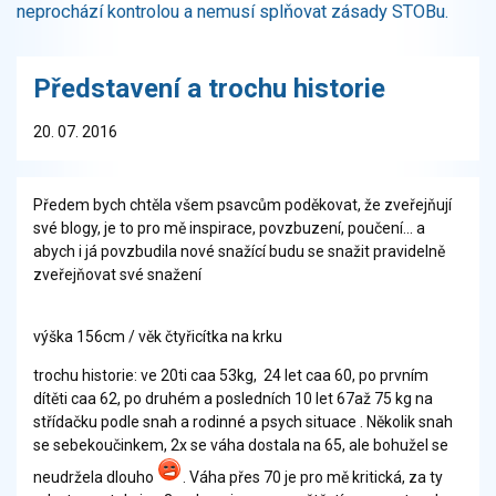
neprochází kontrolou a nemusí splňovat zásady STOBu.
Představení a trochu historie
20. 07. 2016
Předem bych chtěla všem psavcům poděkovat, že zveřejňují
své blogy, je to pro mě inspirace, povzbuzení, poučení... a
abych i já povzbudila nové snažící budu se snažit pravidelně
zveřejňovat své snažení
výška 156cm / věk čtyřicítka na krku
trochu historie: ve 20ti caa 53kg, 24 let caa 60, po prvním
dítěti caa 62, po druhém a posledních 10 let 67až 75 kg na
střídačku podle snah a rodinné a psych situace . Několik snah
se sebekoučinkem, 2x se váha dostala na 65, ale bohužel se
neudržela dlouho
. Váha přes 70 je pro mě kritická, za ty