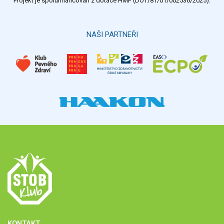
Projekt je spolufinancován z dotace HMP (DOT/81/01/002536/2025).
Hlasovat
NAŠI PARTNEŘI
KONTAKT