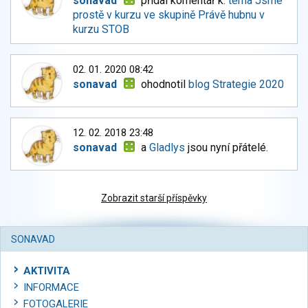
sonavad
přidal komentář k:
téma Jsme
prostě v kurzu ve skupině Právě hubnu v
kurzu STOB
02. 01. 2020 08:42
sonavad
ohodnotil
blog Strategie 2020
12. 02. 2018 23:48
sonavad
a
Gladlys
jsou nyní přátelé.
Zobrazit starší příspěvky
SONAVAD
AKTIVITA
INFORMACE
FOTOGALERIE