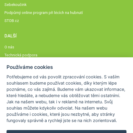
Sebekoučink
Podpůrný online program při lécích na hubnutí
STOB.cz
DALŠÍ
O nás
Technická podpora
Časté dotazy
Používáme cookies
Normy a zásady fungování STOBklubu
Potřebujeme od vás
povolit zpracování cookies
. S vaším
Členové STOBklubu
souhlasem budeme používat cookies, díky kterým lépe
Zásady nakládání s osobními údaji
poznáme,
co vás zajímá
. Budeme vám ukazovat
informace,
které hledáte
, a nebudeme vás obtěžovat těmi ostatními.
Otestujte se
Jak na našem webu, tak i v reklamě na internetu. Svůj
Spočítejte si
souhlas můžete kdykoliv odvolat. Na našem webu
Výzva 52
používáme i cookies, které jsou nezbytné
, aby stránky
fungovaly správně a rychleji jste se na nich zorientovali.