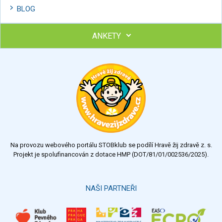
BLOG
ANKETY
Ohodnoťte program Sebekoučink
výborný
velmi dobrý
dobrý
dostatečný
nedostatečný
Na provozu webového portálu STOBklub se podílí Hravě žij zdravě z. s.
Výsledky
Všechny ankety
Projekt je spolufinancován z dotace HMP (DOT/81/01/002536/2025).
Hlasovat
NAŠI PARTNEŘI