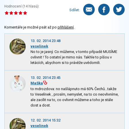
Hodnocení (
14
hlasů):
Sdílet:
Komentáře je možné psát až po
přihlášení
.
13. 02. 2014 23:48
veselinek
No to je jasný. Co můžeme, v tomto případě MUSÍME
ovlivnit ! To ostatní je mimo nás. Takhle to píšou v
letácích, abychom si to právěže uvědomili.
13. 02. 2014 23:45
MaSka
to mdrozdova: no našlápnuto má 60% Čechů...takže
to Veselínek , prosím, nemyslet, na to co neovlivníme,
ale zacílit na to, co ovlivnit můžeme a toho je stále
dost a dost.
12. 02. 2014 15:32
veselinek