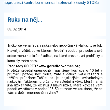
neprochází kontrolou a nemusí splňovat zásady STOBu.
Ruku na něj...
08. 02. 2014
Tričko, červená řepa, rajská nebo nebo čínská vlajka...to je fuk.
Hlavní je vědět, co ve kterém životním období pro sebe a své
srdce mohu konkrétně udělat, na které preventivní prohlídky a
kontroly mám nárok.
Proč tedy GO RED?
www.goredforwomen.org
Protože srdeční onemocnění nás ženy kosí cca o 10 let v
průměru později než muže, zato s daleko větší razancí a
těžším průběhem.Tušíte co je nejsilnějším ovlivnitelným
rizikovým faktorem pro ženu ve středním věku, která nemá
jiná rizika? Víte, že existují 3 hlavní rizika, která když se vám
podaří ovlivňovat v období 35-50let máte velkou šanci, že se
vám srdeční onemocnění vyhne?