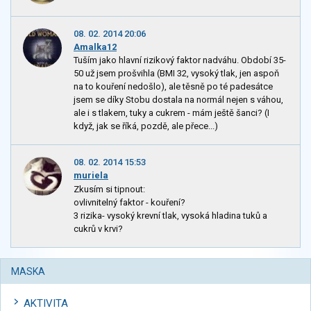
08. 02. 2014 20:06
Amalka12
Tuším jako hlavní rizikový faktor nadváhu. Období 35-
50 už jsem prošvihla (BMI 32, vysoký tlak, jen aspoň
na to kouření nedošlo), ale těsně po té padesátce
jsem se díky Stobu dostala na normál nejen s váhou,
ale i s tlakem, tuky a cukrem - mám ještě šanci? (I
když, jak se říká, pozdě, ale přece...)
08. 02. 2014 15:53
muriela
Zkusím si tipnout:
ovlivnitelný faktor - kouření?
3 rizika- vysoký krevní tlak, vysoká hladina tuků a
cukrů v krvi?
MASKA
AKTIVITA