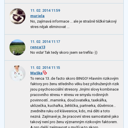
11. 02. 2014 11:59
muriela
No, zajímavá informace ... ale je strašně těžké takový
stres nějak eliminovat ...
11. 02. 2014 11:17
renca13
No vida! Tak tedy skoro jsem se trefila:-))
11. 02. 2014 11:15
MaSka
To renca 13..de facto skoro BINGO! Hlavním rizikovým
faktory pro ženu středního věku bez přidružených rizik
jsou psychosociální stresory. Jinými slovy kombinace
pracovního stresu + stresu ve smyslu rodinných
povinností...maminka, doučovatelka, taxikářka,
uklizečka, kuchařka, žehlička, partnerka, důvěrnice...
zvedněte ruku od klávesnice, kdo, má děti a toto
nezná. Zajímavé je, že pracovní stres samostatně jako
takový není pro ženu významným rizikovým faktorem.
A pro další zajímavost u mužů je to skoro