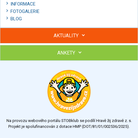
INFORMACE
FOTOGALERIE
BLOG
AKTUALITY
ANKETY
Hubněte s podporou lektorky a skupiny v kurzech STOBu
Chcete poradit s hubnutím? Najděte si odborníka STOBu ve
svém regionu
Ohodnoťte program Sebekoučink
výborný
velmi dobrý
dobrý
dostatečný
nedostatečný
Na provozu webového portálu STOBklub se podílí Hravě žij zdravě z. s.
Výsledky
Všechny ankety
Projekt je spolufinancován z dotace HMP (DOT/81/01/002536/2025).