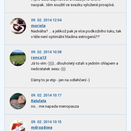
naopak...těm soužití ve svazku vyložené prospívá.
09. 02. 2014 12:04
muriela
Nadváha? ... a jelikož pak je více podkožního tuku, tak
v těle není optimální hladina estrogenů??
09. 02. 2014 10:38
renca13
Já to vím:-))))...dlouholetý vztah s jedním chlapem a
nedostatek sexu:-)))
Dámy to je vtip - jen na odlehčení:-)
09. 02. 2014 10:17
Katulata
no... me napada menopauza
09. 02. 2014 10:15
mdrozdova