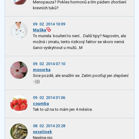
Menopauza? Pokles hormonů a tím pádem zhoršení
krevních tuků?
09. 02. 2014 10:09
MaSka
To muriela: kouření to není... Další tipy? Napovím, ale
možná i zmatu, tento rizikový faktor se skoro nemá
šanci vyskytnout u mužů...M
09. 02. 2014 07:10
mooorka
Sice pozdě, ale snažím se. Zatím pociťuji jen zlepšení
:-)))
09. 02. 2014 01:06
coumba
Tak to už na to mám jen 4 měsíce.
08. 02. 2014 23:28
veselinek
Nevíme nic.