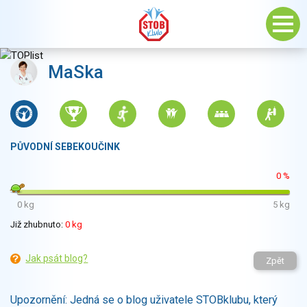
MaSka
PŮVODNÍ SEBEKOUČINK
0 %
0 kg
5 kg
Již zhubnuto:
0 kg
Jak psát blog?
Zpět
Upozornění: Jedná se o blog uživatele STOBklubu, který