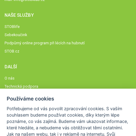
NAŠE SLUŽBY
STOBlife
Sebekoučink
Podpůrný online program při lécích na hubnutí
STOB.cz
DALŠÍ
O nás
Technická podpora
Časté dotazy
Používáme cookies
Normy a zásady fungování STOBklubu
Potřebujeme od vás
povolit zpracování cookies
. S vaším
Členové STOBklubu
souhlasem budeme používat cookies, díky kterým lépe
Zásady nakládání s osobními údaji
poznáme,
co vás zajímá
. Budeme vám ukazovat
informace,
Otestujte se
které hledáte
, a nebudeme vás obtěžovat těmi ostatními.
Jak na našem webu, tak i v reklamě na internetu. Svůj
Spočítejte si