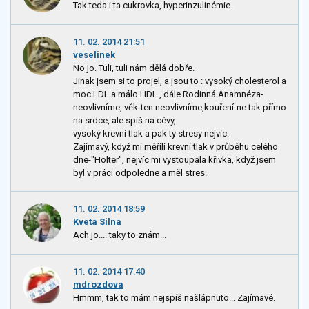
Tak teda i ta cukrovka, hyperinzulinémie.
11. 02. 2014 21:51
veselinek
No jo. Tuli, tuli nám dělá dobře.
Jinak jsem si to projel, a jsou to : vysoký cholesterol a
moc LDL a málo HDL., dále Rodinná Anamnéza-
neovlivníme, věk-ten neovlivníme,kouření-ne tak přímo
na srdce, ale spíš na cévy,
vysoký krevní tlak a pak ty stresy nejvíc.
Zajímavý, když mi měřili krevní tlak v průběhu celého
dne-"Holter", nejvíc mi vystoupala křivka, když jsem
byl v práci odpoledne a měl stres.
11. 02. 2014 18:59
Kveta Silna
Ach jo.... taky to znám...
11. 02. 2014 17:40
mdrozdova
Hmmm, tak to mám nejspíš našlápnuto... Zajímavé.