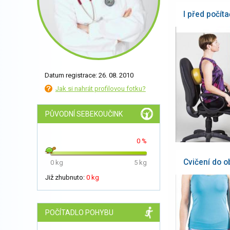
I před počíta
Datum registrace: 26. 08. 2010
Jak si nahrát profilovou fotku?
PŮVODNÍ SEBEKOUČINK
0 %
Cvičení do o
0 kg
5 kg
Již zhubnuto:
0 kg
POČÍTADLO POHYBU