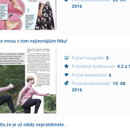
Poslední komentář:
20. 09.
2016
se mnou v tom nejlevnějším fitku!
Počet fotografií:
3
Průměrné hodnocení:
4.2 z 
Počet komentářů:
6
Poslední komentář:
10. 08.
2016
íte,že je už nikdy neprotáhnete...