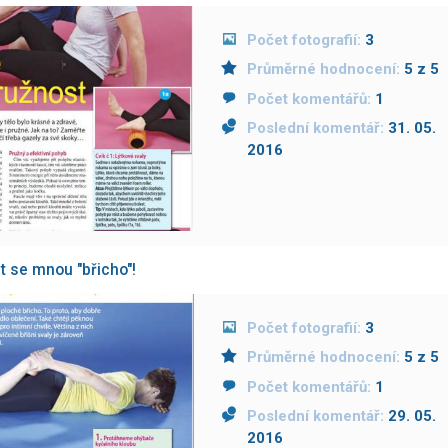
Počet fotografií:
3
Průměrné hodnocení:
5 z 5
Počet komentářů:
1
Poslední komentář:
31. 05.
2016
át se mnou "břicho"!
Počet fotografií:
3
Průměrné hodnocení:
5 z 5
Počet komentářů:
1
Poslední komentář:
29. 05.
2016