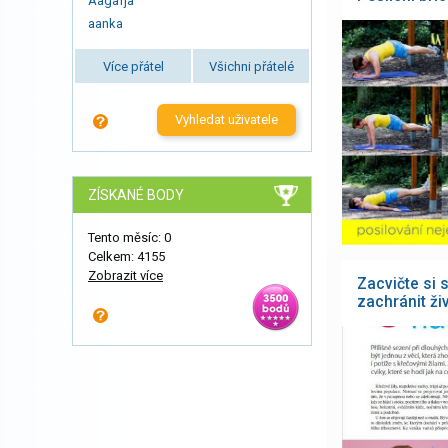
Aagafja
aanka
Více přátel
Všichni přátelé
Vyhledat uživatele
ZÍSKANÉ BODY
Tento měsíc: 0
Celkem: 4155
Zobrazit více
Zacvičte si 
zachránit ži