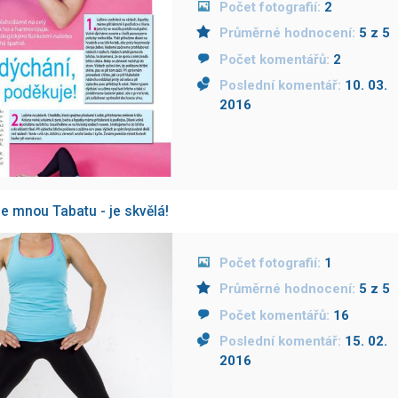
Počet fotografií:
2
Průměrné hodnocení:
5 z 5
Počet komentářů:
2
Poslední komentář:
10. 03.
2016
se mnou Tabatu - je skvělá!
Počet fotografií:
1
Průměrné hodnocení:
5 z 5
Počet komentářů:
16
Poslední komentář:
15. 02.
2016