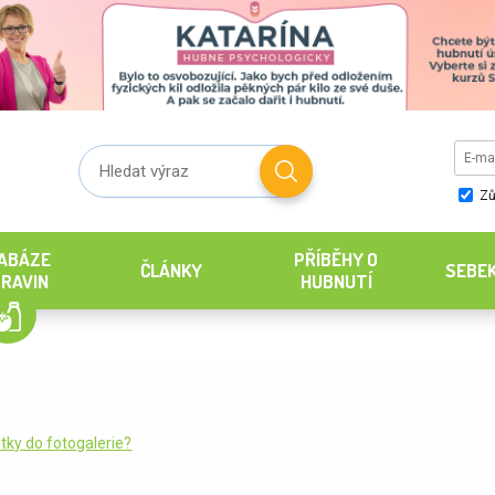
Zů
ABÁZE
PŘÍBĚHY O
ČLÁNKY
SEBE
RAVIN
HUBNUTÍ
tky do fotogalerie?