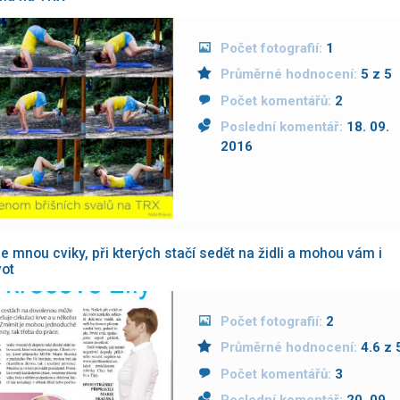
Počet fotografií:
1
Průměrné hodnocení:
5 z 5
Počet komentářů:
2
Poslední komentář:
18. 09.
2016
se mnou cviky, při kterých stačí sedět na židli a mohou vám i
vot
Počet fotografií:
2
Průměrné hodnocení:
4.6 z 
Počet komentářů:
3