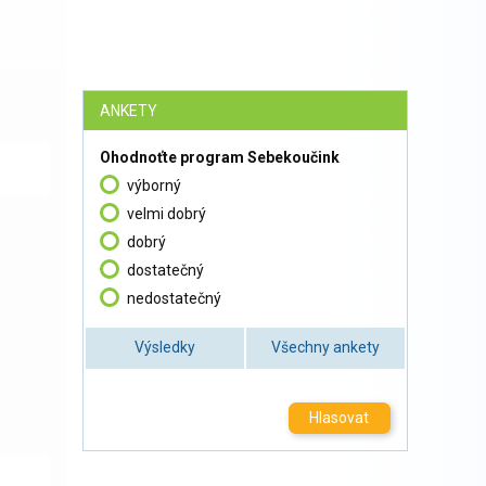
ANKETY
Ohodnoťte program Sebekoučink
výborný
velmi dobrý
dobrý
dostatečný
nedostatečný
Výsledky
Všechny ankety
Hlasovat