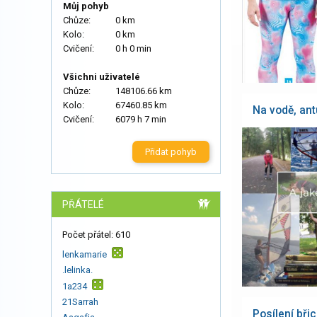
Můj pohyb
Chůze:
0 km
Kolo:
0 km
Cvičení:
0 h 0 min
Všichni uživatelé
Chůze:
148106.66 km
Kolo:
67460.85 km
Na vodě, antu
Cvičení:
6079 h 7 min
Přidat pohyb
PŘÁTELÉ
Počet přátel: 610
lenkamarie
.lelinka.
1a234
21Sarrah
Posílení bři