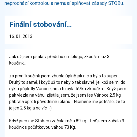
neprochází kontrolou a nemusí splňovat zásady STOBu.
Finální stobování...
16. 01. 2013
Jak už jsem psala v předchozím blogu, zkouším už 3.
koučink...
za první koučink jsem zhubla úplně jak nic a bylo to super...
Druhý to samé, i když už to nebylo tak slavné, jelikož se mi do
cyklu připletly Vánoce, no a to byla těžká zkouška... Když jsem
pak vlezla na váhu, zjistila jsem, že jsem řes Vánoce 2,5 kg
přibrala oproti původnímu plánu... Nicméně mě potěšilo, že to
je jen 2,5 kg a ne víc :-)
Když jsem se Stobem začala měla 89 kg... teď jsem začala 3.
koučink s počátkovou váhou 73 Kg.