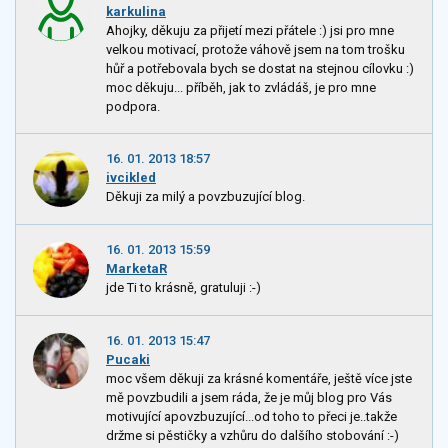
karkulina
Ahojky, děkuju za přijetí mezi přátele :) jsi pro mne
velkou motivací, protože váhově jsem na tom trošku
hůř a potřebovala bych se dostat na stejnou cílovku :)
moc děkuju... příběh, jak to zvládáš, je pro mne
podpora.
16. 01. 2013 18:57
ivcikled
Děkuji za milý a povzbuzující blog.
16. 01. 2013 15:59
MarketaR
jde Ti to krásně, gratuluji :-)
16. 01. 2013 15:47
Pucaki
moc všem děkuji za krásné komentáře, ještě více jste
mě povzbudili a jsem ráda, že je můj blog pro Vás
motivující apovzbuzující...od toho to přeci je..takže
držme si pěstičky a vzhůru do dalšího stobování :-)