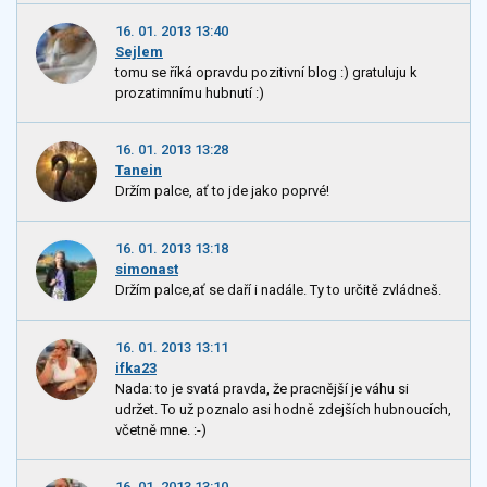
16. 01. 2013 13:40
Sejlem
tomu se říká opravdu pozitivní blog :) gratuluju k
prozatimnímu hubnutí :)
16. 01. 2013 13:28
Tanein
Držím palce, ať to jde jako poprvé!
16. 01. 2013 13:18
simonast
Držím palce,ať se daří i nadále. Ty to určitě zvládneš.
16. 01. 2013 13:11
ifka23
Nada: to je svatá pravda, že pracnější je váhu si
udržet. To už poznalo asi hodně zdejších hubnoucích,
včetně mne. :-)
16. 01. 2013 13:10