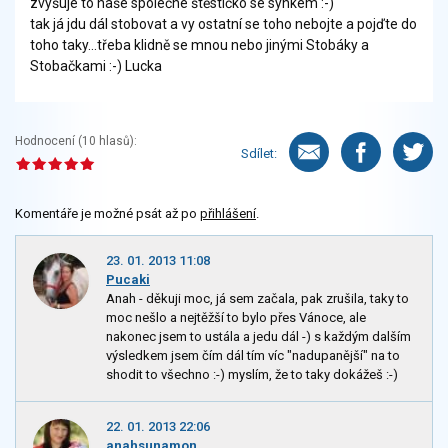
zvyšuje to naše společné štěstíčko se synkem :-)
tak já jdu dál stobovat a vy ostatní se toho nebojte a pojďte do
toho taky...třeba klidně se mnou nebo jinými Stobáky a
Stobačkami :-) Lucka
Hodnocení (
10
hlasů):
Sdílet:
Komentáře je možné psát až po
přihlášení
.
23. 01. 2013 11:08
Pucaki
Anah - děkuji moc, já sem začala, pak zrušila, taky to
moc nešlo a nejtěžší to bylo přes Vánoce, ale
nakonec jsem to ustála a jedu dál -) s každým dalším
výsledkem jsem čím dál tím víc "nadupanější" na to
shodit to všechno :-) myslím, že to taky dokážeš :-)
22. 01. 2013 22:06
anahsunamon