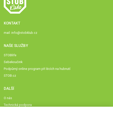
KONTAKT
mail:
info@stobklub.cz
NAŠE SLUŽBY
STOBlife
Sebekoučink
Podpůrný online program při lécích na hubnutí
STOB.cz
DALŠÍ
O nás
Technická podpora
Časté dotazy