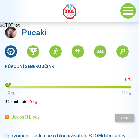
Pucaki
PŮVODNÍ SEBEKOUČINK
0 %
0 kg
11 kg
Již zhubnuto:
0 kg
Jak psát blog?
Zpět
Upozornění: Jedná se o blog uživatele STOBklubu, který