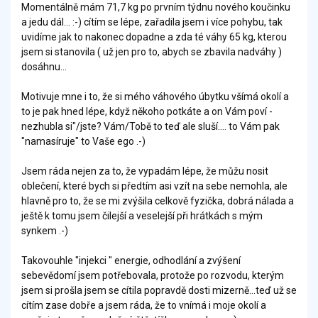
Momentálně mám 71,7 kg po prvním týdnu nového koučinku
a jedu dál... :-) cítím se lépe, zařadila jsem i více pohybu, tak
uvidíme jak to nakonec dopadne a zda té váhy 65 kg, kterou
jsem si stanovila ( už jen pro to, abych se zbavila nadváhy )
dosáhnu...
Motivuje mne i to, že si mého váhového úbytku všímá okolí a
to je pak hned lépe, když někoho potkáte a on Vám poví -
nezhubla si"/jste? Vám/Tobě to teď ale sluší.... to Vám pak
"namasíruje" to Vaše ego .-)
Jsem ráda nejen za to, že vypadám lépe, že můžu nosit
oblečení, které bych si předtím asi vzít na sebe nemohla, ale
hlavně pro to, že se mi zvýšila celkově fyzička, dobrá nálada a
ještě k tomu jsem čilejší a veselejší při hrátkách s mým
synkem .-)
Takovouhle "injekci " energie, odhodlání a zvýšení
sebevědomí jsem potřebovala, protože po rozvodu, kterým
jsem si prošla jsem se cítila popravdě dosti mizerně...teď už se
cítím zase dobře a jsem ráda, že to vnímá i moje okolí a