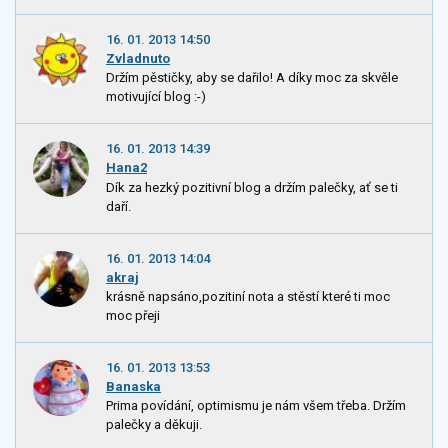
16. 01. 2013 14:50
Zvladnuto
Držím pěstičky, aby se dařilo! A díky moc za skvěle
motivující blog :-)
16. 01. 2013 14:39
Hana2
Dík za hezký pozitivní blog a držím palečky, ať se ti
daří.
16. 01. 2013 14:04
akraj
krásně napsáno,pozitiní nota a stěstí které ti moc
moc přeji
16. 01. 2013 13:53
Banaska
Prima povídání, optimismu je nám všem třeba. Držím
palečky a děkuji.