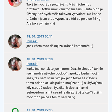
Také tě moc ráda poznávám. Máš nádhernou
profilovou fotku, moc Vám to tam sluší. Tento blog je
úžasný. Kéž bych měla takovou vytrvalost. Od konce
prázdnin jsem stob vypustila a těď se peru se 75 kg.
Ale taky vyhraju :-)))
18. 01. 2013 00:11
Pucaki
jinak všem moc děkuji za krásné komantáře .-)
18. 01. 2013 00:10
Pucaki
karkulina: no tak to jsem moc ráda, že alespoň takhle
jsem mohla někoho podpořit apokud budu moct i
jinak, tak sem s tím..vím jak je to těžké se vůbec k
tomu odhodlat...ale pak to stojí za to .-) s ubývajícími
kily stoupá radost, fyzička, hrdost a hlavně
sebevědomí a mít se rád je důležité :-) takže Ti držím
moc moc palce a těším se v cíli :-)
17. 01. 2013 22:15