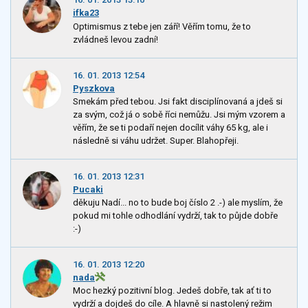
ifka23
Optimismus z tebe jen září! Věřím tomu, že to
zvládneš levou zadní!
16. 01. 2013 12:54
Pyszkova
Smekám před tebou. Jsi fakt disciplínovaná a jdeš si
za svým, což já o sobě říci nemůžu. Jsi mým vzorem a
věřím, že se ti podaří nejen docílit váhy 65 kg, ale i
následně si váhu udržet. Super. Blahopřeji.
16. 01. 2013 12:31
Pucaki
děkuju Nadí... no to bude boj číslo 2 .-) ale myslím, že
pokud mi tohle odhodlání vydrží, tak to půjde dobře
:-)
16. 01. 2013 12:20
nada
Moc hezký pozitivní blog. Jedeš dobře, tak ať ti to
vydrží a dojdeš do cíle. A hlavně si nastolený režim