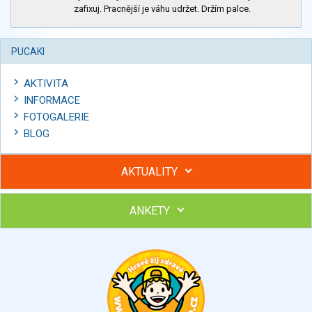
zafixuj. Pracnější je váhu udržet. Držím palce.
PUCAKI
AKTIVITA
INFORMACE
FOTOGALERIE
BLOG
AKTUALITY
ANKETY
Hubněte s podporou lektorky a skupiny v kurzech STOBu
Chcete poradit s hubnutím? Najděte si odborníka STOBu ve
svém regionu
Ohodnoťte program Sebekoučink
výborný
velmi dobrý
dobrý