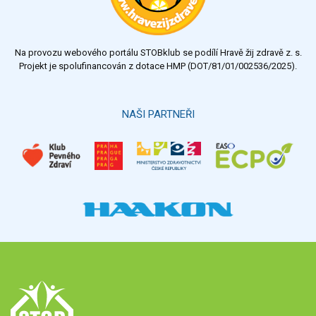
dostatečný
nedostatečný
Na provozu webového portálu STOBklub se podílí Hravě žij zdravě z. s.
Výsledky
Všechny ankety
Projekt je spolufinancován z dotace HMP (DOT/81/01/002536/2025).
Hlasovat
NAŠI PARTNEŘI