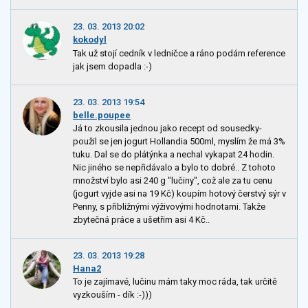
23. 03. 2013 20:02
kokodyl
Tak už stojí cedník v ledničce a ráno podám reference
jak jsem dopadla :-)
23. 03. 2013 19:54
belle.poupee
Já to zkousila jednou jako recept od sousedky-
použil se jen jogurt Hollandia 500ml, myslím že má 3%
tuku. Dal se do plátýnka a nechal vykapat 24 hodin.
Nic jiného se nepřidávalo a bylo to dobré.. Z tohoto
množství bylo asi 240 g "lučiny", což ale za tu cenu
(jogurt vyjde asi na 19 Kč) koupím hotový čerstvý sýr v
Penny, s přibližnými výživovými hodnotami. Takže
zbytečná práce a ušetřim asi 4 Kč..
23. 03. 2013 19:28
Hana2
To je zajímavé, lučinu mám taky moc ráda, tak určitě
vyzkouším - dík :-)))