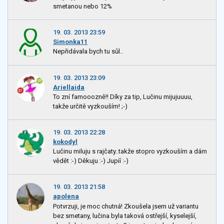
smetanou nebo 12%
19. 03. 2013 23:59
Simonka11
Nepřidávala bych tu sůl..
19. 03. 2013 23:09
Ariellaida
To zní famooozně!! Díky za tip, Lučinu mijujuuuu,
takže určitě vyzkouším! ;-)
19. 03. 2013 22:28
kokodyl
Lučinu miluju s rajčaty..takže stopro vyzkouším a dám
vědět :-) Děkuju :-) Jupíí :-)
19. 03. 2013 21:58
apolena
Potvrzuji, je moc chutná! Zkoušela jsem už variantu
bez smetany, lučina byla taková ostřejší, kyselejší,