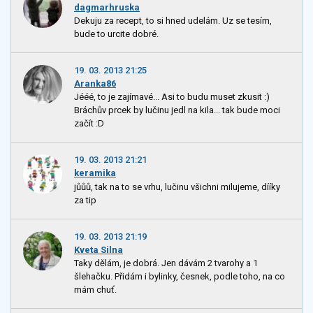
dagmarhruska
Dekuju za recept, to si hned udelám. Uz se tesím,
bude to urcite dobré.
19. 03. 2013 21:25
Aranka86
Jééé, to je zajímavé... Asi to budu muset zkusit :)
Bráchův prcek by lučinu jedl na kila... tak bude moci
začít :D
19. 03. 2013 21:21
keramika
jůůů, tak na to se vrhu, lučinu všichni milujeme, dííky
za tip
19. 03. 2013 21:19
Kveta Silna
Taky dělám, je dobrá. Jen dávám 2 tvarohy a 1
šlehačku. Přidám i bylinky, česnek, podle toho, na co
mám chuť.