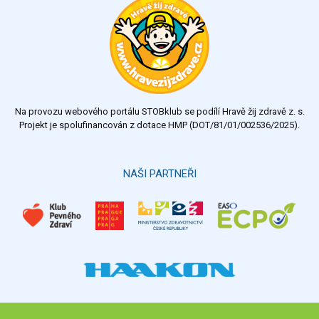
výborný
velmi dobrý
dobrý
dostatečný
nedostatečný
Na provozu webového portálu STOBklub se podílí Hravě žij zdravě z. s.
Výsledky
Všechny ankety
Projekt je spolufinancován z dotace HMP (DOT/81/01/002536/2025).
Hlasovat
NAŠI PARTNEŘI