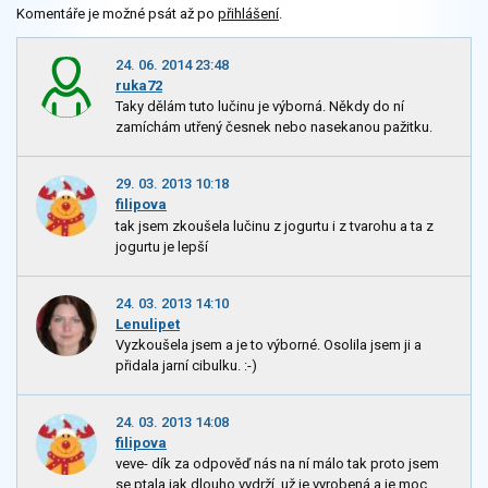
Komentáře je možné psát až po
přihlášení
.
24. 06. 2014 23:48
ruka72
Taky dělám tuto lučinu je výborná. Někdy do ní
zamíchám utřený česnek nebo nasekanou pažitku.
29. 03. 2013 10:18
filipova
tak jsem zkoušela lučinu z jogurtu i z tvarohu a ta z
jogurtu je lepší
24. 03. 2013 14:10
Lenulipet
Vyzkoušela jsem a je to výborné. Osolila jsem ji a
přidala jarní cibulku. :-)
24. 03. 2013 14:08
filipova
veve- dík za odpověď nás na ní málo tak proto jsem
se ptala jak dlouho vydrží, už je vyrobená a je moc