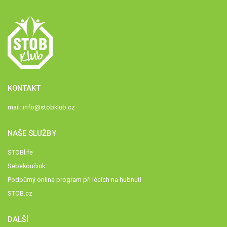
KONTAKT
mail:
info@stobklub.cz
NAŠE SLUŽBY
STOBlife
Sebekoučink
Podpůrný online program při lécích na hubnutí
STOB.cz
DALŠÍ