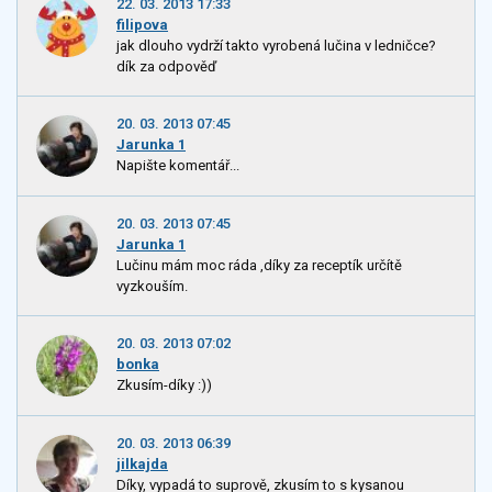
22. 03. 2013 17:33
filipova
jak dlouho vydrží takto vyrobená lučina v ledničce?
dík za odpověď
20. 03. 2013 07:45
Jarunka 1
Napište komentář...
20. 03. 2013 07:45
Jarunka 1
Lučinu mám moc ráda ,díky za receptík určítě
vyzkouším.
20. 03. 2013 07:02
bonka
Zkusím-díky :))
20. 03. 2013 06:39
jilkajda
Díky, vypadá to suprově, zkusím to s kysanou