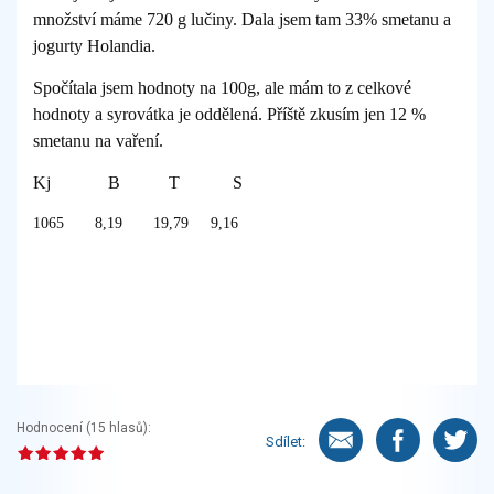
množství máme 720 g lučiny. Dala jsem tam 33% smetanu a
jogurty Holandia.
Spočítala jsem hodnoty na 100g, ale mám to z celkové
hodnoty a syrovátka je oddělená. Příště zkusím jen 12 %
smetanu na vaření.
Kj B T S
1065 8,19 19,79 9,16
Hodnocení (
15
hlasů):
Sdílet: