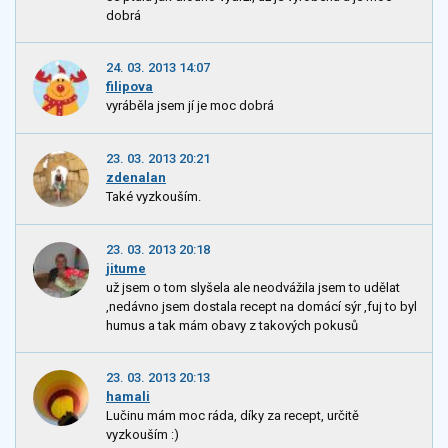
dobrá
24. 03. 2013 14:07
filipova
vyráběla jsem jí je moc dobrá
23. 03. 2013 20:21
zdenalan
Také vyzkouším.
23. 03. 2013 20:18
jitume
už jsem o tom slyšela ale neodvážila jsem to udělat
,nedávno jsem dostala recept na domácí sýr ,fuj to byl
humus a tak mám obavy z takových pokusů
23. 03. 2013 20:13
hamali
Lučinu mám moc ráda, díky za recept, určitě
vyzkouším :)