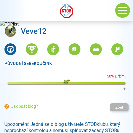
Veve12
PŮVODNÍ SEBEKOUČINK
50% Držím!
-
↑
+
Jak psát blog?
Zpět
Upozornění: Jedná se o blog uživatele STOBklubu, který
neprochází kontrolou a nemusí splňovat zásady STOBu.