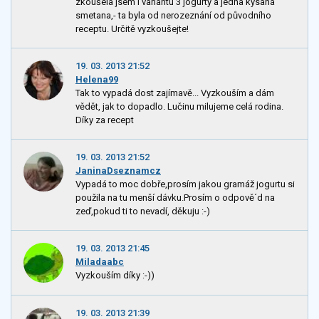
zkoušela jsem i variantu 3 jogurty a jedna kysaná
smetana,- ta byla od nerozeznání od původního
receptu. Určitě vyzkoušejte!
19. 03. 2013 21:52
Helena99
Tak to vypadá dost zajímavě... Vyzkouším a dám
vědět, jak to dopadlo. Lučinu milujeme celá rodina.
Díky za recept
19. 03. 2013 21:52
JaninaDseznamcz
Vypadá to moc dobře,prosím jakou gramáž jogurtu si
použila na tu menší dávku.Prosím o odpově´d na
zeď,pokud ti to nevadí, děkuju :-)
19. 03. 2013 21:45
Miladaabc
Vyzkouším díky :-))
19. 03. 2013 21:39