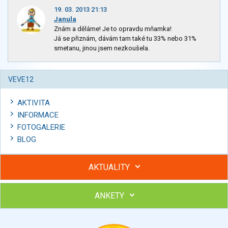
19. 03. 2013 21:13
Janula
Znám a děláme! Je to opravdu mňamka!
Já se přiznám, dávám tam také tu 33% nebo 31%
smetanu, jinou jsem nezkoušela.
VEVE12
AKTIVITA
INFORMACE
FOTOGALERIE
BLOG
AKTUALITY
ANKETY
Hubněte s podporou lektorky a skupiny v kurzech STOBu
Chcete poradit s hubnutím? Najděte si odborníka STOBu ve
svém regionu
Ohodnoťte program Sebekoučink