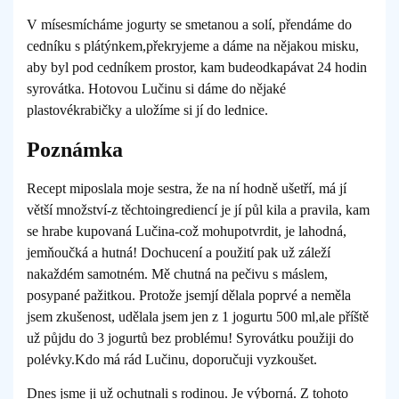
V mísesmícháme jogurty se smetanou a solí, přendáme do
cedníku s plátýnkem,překryjeme a dáme na nějakou misku,
aby byl pod cedníkem prostor, kam budeodkapávat 24 hodin
syrovátka. Hotovou Lučinu si dáme do nějaké
plastovékrabičky a uložíme si jí do lednice.
Poznámka
Recept miposlala moje sestra, že na ní hodně ušetří, má jí
větší množství-z těchtoingrediencí je jí půl kila a pravila, kam
se hrabe kupovaná Lučina-což mohupotvrdit, je lahodná,
jemňoučká a hutná! Dochucení a použití pak už záleží
nakaždém samotném. Mě chutná na pečivu s máslem,
posypané pažitkou. Protože jsemjí dělala poprvé a neměla
jsem zkušenost, udělala jsem jen z 1 jogurtu 500 ml,ale příště
už půjdu do 3 jogurtů bez problému! Syrovátku použiji do
polévky.Kdo má rád Lučinu, doporučuji vyzkoušet.
Dnes jsme ji už ochutnali s rodinou. Je výborná. Z tohoto