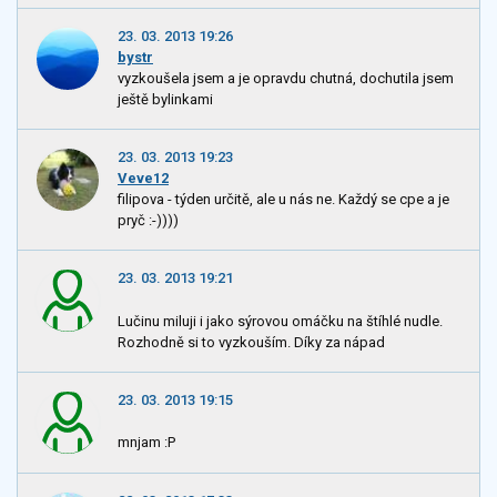
23. 03. 2013 19:26
bystr
vyzkoušela jsem a je opravdu chutná, dochutila jsem
ještě bylinkami
23. 03. 2013 19:23
Veve12
filipova - týden určitě, ale u nás ne. Každý se cpe a je
pryč :-))))
23. 03. 2013 19:21
Lučinu miluji i jako sýrovou omáčku na štíhlé nudle.
Rozhodně si to vyzkouším. Díky za nápad
23. 03. 2013 19:15
mnjam :P