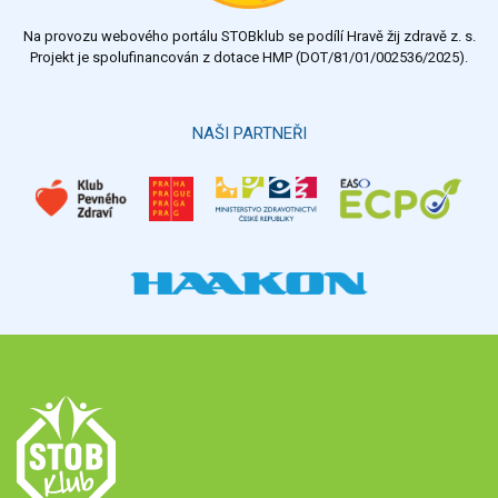
Na provozu webového portálu STOBklub se podílí Hravě žij zdravě z. s.
Výsledky
Všechny ankety
Projekt je spolufinancován z dotace HMP (DOT/81/01/002536/2025).
Hlasovat
NAŠI PARTNEŘI