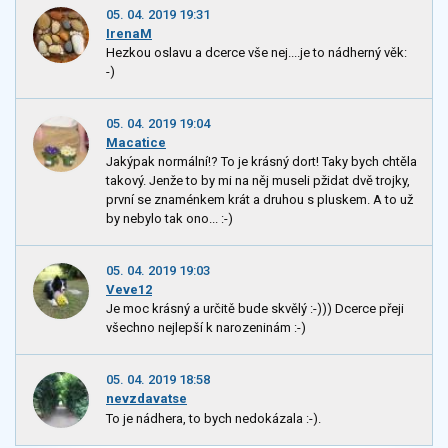
05. 04. 2019 19:31
IrenaM
Hezkou oslavu a dcerce vše nej....je to nádherný věk:
-)
05. 04. 2019 19:04
Macatice
Jakýpak normální!? To je krásný dort! Taky bych chtěla
takový. Jenže to by mi na něj museli pžidat dvě trojky,
první se znaménkem krát a druhou s pluskem. A to už
by nebylo tak ono... :-)
05. 04. 2019 19:03
Veve12
Je moc krásný a určitě bude skvělý :-))) Dcerce přeji
všechno nejlepší k narozeninám :-)
05. 04. 2019 18:58
nevzdavatse
To je nádhera, to bych nedokázala :-).