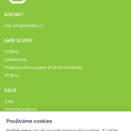
KONTAKT
mail:
info@stobklub.cz
NAŠE SLUŽBY
STOBlife
Sebekoučink
Podpůrný online program při lécích na hubnutí
STOB.cz
DALŠÍ
O nás
Technická podpora
Časté dotazy
Používáme cookies
Normy a zásady fungování STOBklubu
Potřebujeme od vás
povolit zpracování cookies
. S vaším