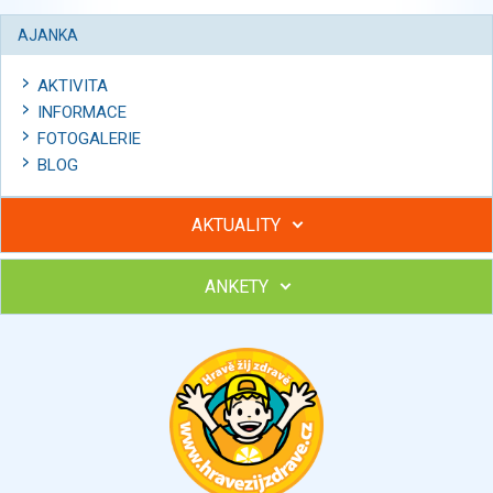
AJANKA
AKTIVITA
INFORMACE
FOTOGALERIE
BLOG
AKTUALITY
ANKETY
Hubněte s podporou lektorky a skupiny v kurzech STOBu
Chcete poradit s hubnutím? Najděte si odborníka STOBu ve
svém regionu
Ohodnoťte program Sebekoučink
výborný
velmi dobrý
dobrý
dostatečný
nedostatečný