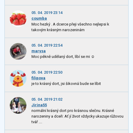
05. 04. 2019 23:14
coumba
Moc hezký . A dcerce přeji všechno nejlepsi k
takovým krásným narozeninám
05. 04. 2019 22:54
marysa
Moc pěkně udělaný dort, líbí se mi ☺
05. 04. 2019 22:50
filipova
je to krásný dort, jsi šikovná bude se líbit
05. 04. 2019 21:02
Jirina55
normální krásný dort pro krásnou slečnu. Krásné
narozeniny a dceři: Ať jí život vždycky ukazuje růžovou
tvář ....