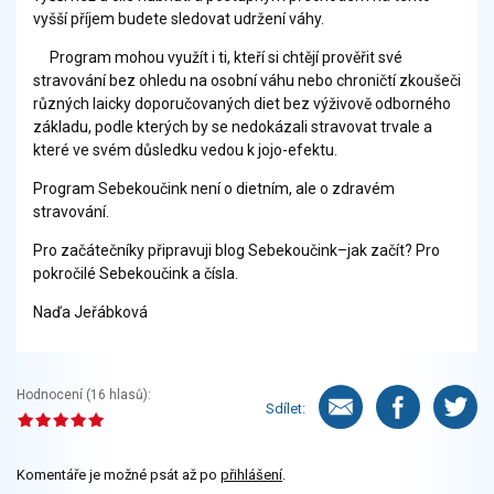
vyšší příjem budete sledovat udržení váhy.
Program mohou využít i ti, kteří si chtějí prověřit své
stravování bez ohledu na osobní váhu nebo chroničtí zkoušeči
různých laicky doporučovaných diet bez výživově odborného
základu, podle kterých by se nedokázali stravovat trvale a
které ve svém důsledku vedou k jojo-efektu.
Program Sebekoučink není o dietním, ale o zdravém
stravování.
Pro začátečníky připravuji blog Sebekoučink–jak začít? Pro
pokročilé Sebekoučink a čísla.
Naďa Jeřábková
Hodnocení (
16
hlasů):
Sdílet:
Komentáře je možné psát až po
přihlášení
.