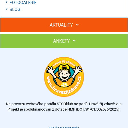
FOTOGALERIE
BLOG
AKTUALITY
ANKETY
Hubněte s podporou lektorky a skupiny v kurzech STOBu
Chcete poradit s hubnutím? Najděte si odborníka STOBu ve
svém regionu
Ohodnoťte program Sebekoučink
výborný
velmi dobrý
dobrý
dostatečný
nedostatečný
Na provozu webového portálu STOBklub se podílí Hravě žij zdravě z. s.
Výsledky
Všechny ankety
Projekt je spolufinancován z dotace HMP (DOT/81/01/002536/2025).
Hlasovat