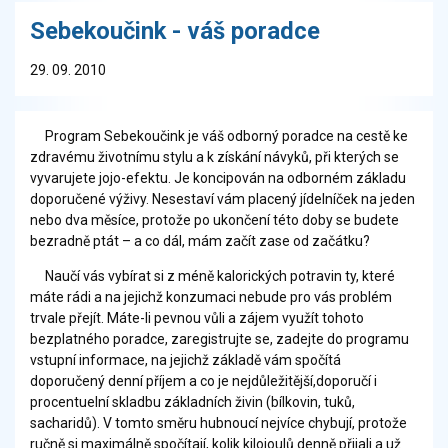
Sebekoučink - váš poradce
29. 09. 2010
Program Sebekoučink je váš odborný poradce na cestě ke
zdravému životnímu stylu a k získání návyků, při kterých se
vyvarujete jojo-efektu. Je koncipován na odborném základu
doporučené výživy. Nesestaví vám placený jídelníček na jeden
nebo dva měsíce, protože po ukončení této doby se budete
bezradně ptát – a co dál, mám začít zase od začátku?
Naučí vás vybírat si z méně kalorických potravin ty, které
máte rádi a na jejichž konzumaci nebude pro vás problém
trvale přejít. Máte-li pevnou vůli a zájem využít tohoto
bezplatného poradce, zaregistrujte se, zadejte do programu
vstupní informace, na jejichž základě vám spočítá
doporučený denní příjem a co je nejdůležitější,doporučí i
procentuelní skladbu základních živin (bílkovin, tuků,
sacharidů). V tomto směru hubnoucí nejvíce chybují, protože
ručně si maximálně spočítají, kolik kilojoulů denně přijali a už