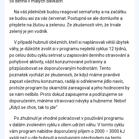
5x denně v malých dávkách.
Na váš jídelníček budou reagovat semaforky a na začátku
se budou asi za vás červenat. Postupně se ale domluvíte a
přejdete na žlutou a zelenou. Ze zkušenosti vím, že trvale
zelený je jen vodník.
V případě hubnutí obézních, kteří si naplánovali větší úbytek
váhy, je důležité zvolit si v programu nejdelší cyklus 12 týdnů,
po celou dobu cyklu setrvat u zapisování denního stravování a
pohybové aktivity, vážit konzumované potraviny a
přizpůsobovat se doporučovaným hodnotám. Tento
poznatek vychází ze zkušenosti, že když máme pravdivě
zapsat všechnu konzumaci, raději si odřekneme jídlo navíc,
protože program by okamžitě zareagoval a jeho hodnocení by
se nám nelíbilo. Proto dokud zapisujeme a podřizujeme se
doporučením, měníme stravovací návyky a hubneme. Neboť
„Když se chce, tak to jde“.
Po zhubnutí je vhodné pokračovat v používání programu
v dalším zvoleném cyklu s cílem udržet váhu. V tomto cyklu
vám program nabídne doporučený příjem o 2000 – 3000 kJ
vyšší než u cíle hubnutí a postupným přechodem na tento