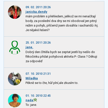
09. 02. 2011 20:26
janicka.dendy
mám problém s přehledem, jelikož se mi nenačítají
body..za poslední dva dny se mi obodoval jen pitný
režim a pohyb, přičemž jsem dosáhla i sacharidů i kj.
Je nějaké řešení?
25. 01. 2011 20:26
jane.
Dobrý den.Chtěla bych se zeptat jestli by nešlo do
fitkočinku přidat pohybová aktivita P- Class ? Děkuji
za odpověď
07. 10. 2010 21:31
Miladka
Pěkně se to čte, hůř plní,ale zkusím to.
01. 10. 2010 22:45
nada
To: jane.