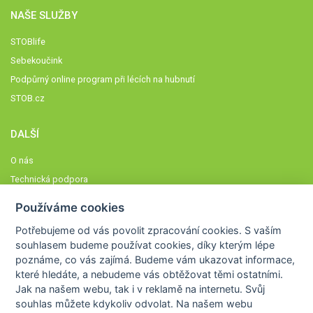
NAŠE SLUŽBY
STOBlife
Sebekoučink
Podpůrný online program při lécích na hubnutí
STOB.cz
DALŠÍ
O nás
Technická podpora
Časté dotazy
Používáme cookies
Normy a zásady fungování STOBklubu
Potřebujeme od vás
povolit zpracování cookies
. S vaším
Členové STOBklubu
souhlasem budeme používat cookies, díky kterým lépe
Zásady nakládání s osobními údaji
poznáme,
co vás zajímá
. Budeme vám ukazovat
informace,
které hledáte
, a nebudeme vás obtěžovat těmi ostatními.
Otestujte se
Jak na našem webu, tak i v reklamě na internetu. Svůj
Spočítejte si
souhlas můžete kdykoliv odvolat. Na našem webu
Výzva 52