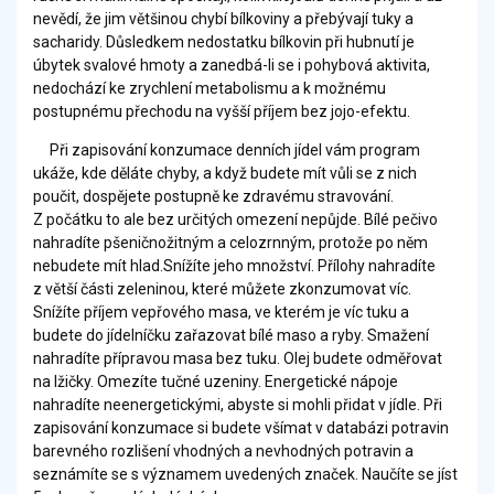
nevědí, že jim většinou chybí bílkoviny a přebývají tuky a
sacharidy. Důsledkem nedostatku bílkovin při hubnutí je
úbytek svalové hmoty a zanedbá-li se i pohybová aktivita,
nedochází ke zrychlení metabolismu a k možnému
postupnému přechodu na vyšší příjem bez jojo-efektu.
Při zapisování konzumace denních jídel vám program
ukáže, kde děláte chyby, a když budete mít vůli se z nich
poučit, dospějete postupně ke zdravému stravování.
Z počátku to ale bez určitých omezení nepůjde. Bílé pečivo
nahradíte pšeničnožitným a celozrnným, protože po něm
nebudete mít hlad.Snížíte jeho množství. Přílohy nahradíte
z větší části zeleninou, které můžete zkonzumovat víc.
Snížíte příjem vepřového masa, ve kterém je víc tuku a
budete do jídelníčku zařazovat bílé maso a ryby. Smažení
nahradíte přípravou masa bez tuku. Olej budete odměřovat
na lžičky. Omezíte tučné uzeniny. Energetické nápoje
nahradíte neenergetickými, abyste si mohli přidat v jídle. Při
zapisování konzumace si budete všímat v databázi potravin
barevného rozlišení vhodných a nevhodných potravin a
seznámíte se s významem uvedených značek. Naučíte se jíst