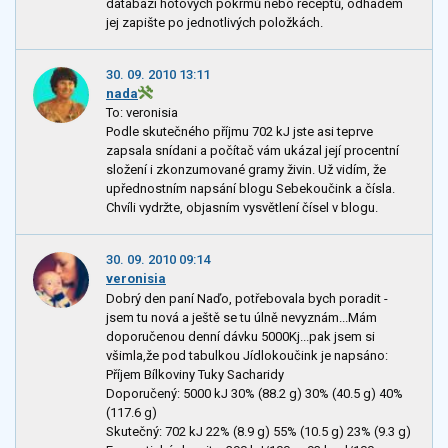
databázi hotových pokrmů nebo receptů, odhadem
jej zapište po jednotlivých položkách.
30. 09. 2010 13:11
nada
To: veronisia
Podle skutečného příjmu 702 kJ jste asi teprve
zapsala snídani a počítač vám ukázal její procentní
složení i zkonzumované gramy živin. Už vidím, že
upřednostním napsání blogu Sebekoučink a čísla.
Chvíli vydržte, objasním vysvětlení čísel v blogu.
30. 09. 2010 09:14
veronisia
Dobrý den paní Naďo, potřebovala bych poradit -
jsem tu nová a ještě se tu úlně nevyznám...Mám
doporučenou denní dávku 5000Kj...pak jsem si
všimla,že pod tabulkou Jídlokoučink je napsáno:
Příjem Bílkoviny Tuky Sacharidy
Doporučený: 5000 kJ 30% (88.2 g) 30% (40.5 g) 40%
(117.6 g)
Skutečný: 702 kJ 22% (8.9 g) 55% (10.5 g) 23% (9.3 g)