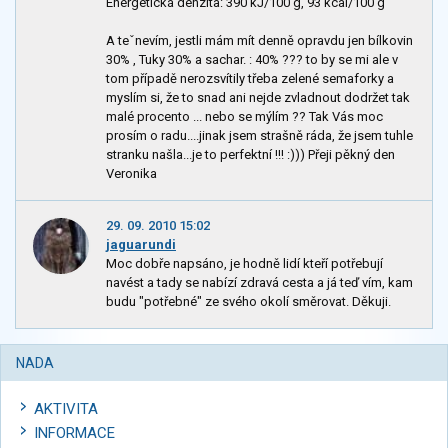
Energetická denzita: 390 kJ/100 g, 93 kcal/100 g
A teˇnevím, jestli mám mít denně opravdu jen bílkovin
30% , Tuky 30% a sachar. : 40% ??? to by se mi ale v
tom případě nerozsvítily třeba zelené semaforky a
myslím si, že to snad ani nejde zvladnout dodržet tak
malé procento ... nebo se mýlím ?? Tak Vás moc
prosím o radu....jinak jsem strašně ráda, že jsem tuhle
stranku našla...je to perfektní !!! :))) Přeji pěkný den
Veronika
29. 09. 2010 15:02
jaguarundi
Moc dobře napsáno, je hodně lidí kteří potřebují
navést a tady se nabízí zdravá cesta a já teď vím, kam
budu "potřebné" ze svého okolí směrovat. Děkuji.
NADA
AKTIVITA
INFORMACE