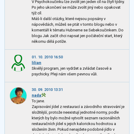
V Psychokoučinku lze zvolit jen jeden cíl na čtyři týdny.
Po jeho ukončení se může zvolit jiný nebo opakovat
týž cíl.
Máš-li další otázky, které nejsou popsány v
nápovědách, můžeš se ptát v tomto blogu nebo v
komentáři k tématu Hubneme se Sebekoučinkem. Do
blogu Jak začít chci napsat jen počáteční start, který
někomu dělá potíže.
01. 10. 2010 16:50
lilian
Skvělý program, jen vydržet a zvládat časově a
psychicky. Přeji nám všem pevnou vůli.
30. 09. 2010 13:31
nada
To:jane.
Zapisování jídel z restaurací a závodního stravování je
složitější, protože neexistují jednotné normy, podle
kterých by bylo možné vytvořit seznam racionálních
restauračních jídel s jejich kalorickou hodnotou a
složením živin. Pokud nenajdete podobné jídlo v