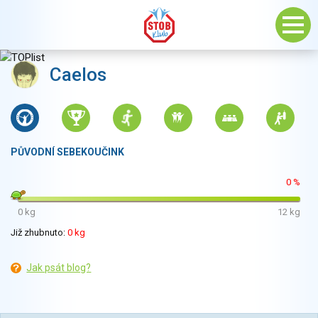
Caelos
PŮVODNÍ SEBEKOUČINK
0 %
0 kg
12 kg
Již zhubnuto:
0 kg
Jak psát blog?