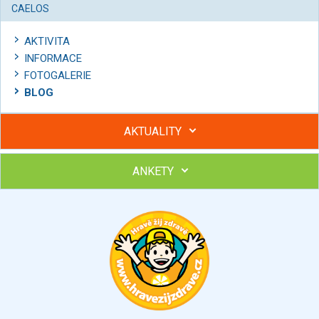
CAELOS
AKTIVITA
INFORMACE
FOTOGALERIE
BLOG
AKTUALITY
ANKETY
Hubněte s podporou lektorky a skupiny v kurzech STOBu
Chcete poradit s hubnutím? Najděte si odborníka STOBu ve
svém regionu
Ohodnoťte program Sebekoučink
výborný
velmi dobrý
dobrý
dostatečný
nedostatečný