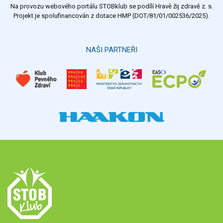
Na provozu webového portálu STOBklub se podílí Hravě žij zdravě z. s.
Výsledky
Všechny ankety
Projekt je spolufinancován z dotace HMP (DOT/81/01/002536/2025).
Hlasovat
NAŠI PARTNEŘI