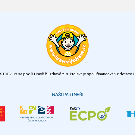
TOBklub se podílí Hravě žij zdravě z. s. Projekt je spolufinancován z dotac
NAŠI PARTNEŘI