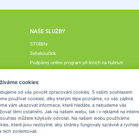
NAŠE SLUŽBY
STOBlife
Sebekoučink
Podpůrný online program při lécích na hubnutí
STOB.cz
žíváme cookies
ebujeme od vás
povolit zpracování cookies
. S vaším souhlasem
me používat cookies, díky kterým lépe poznáme,
co vás zajímá
.
eme vám ukazovat
informace, které hledáte
, a nebudeme vás
žovat těmi ostatními. Jak na našem webu, tak i v reklamě na intern
 souhlas můžete kdykoliv odvolat. Na našem webu
používáme
okies, které jsou nezbytné
, aby stránky fungovaly správně a rychleji 
 nich zorientovali.