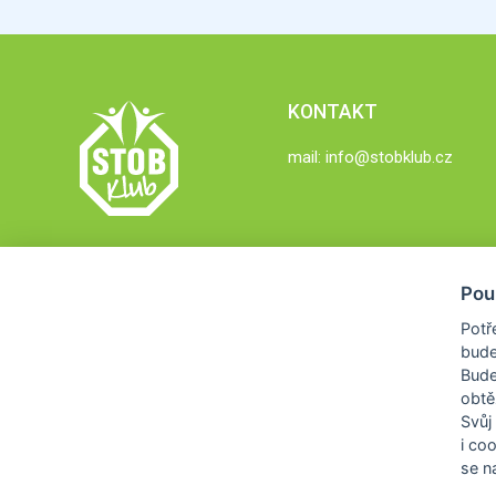
KONTAKT
mail:
info@stobklub.cz
Pou
Potř
bude
Bud
obtě
Svůj
i co
se na