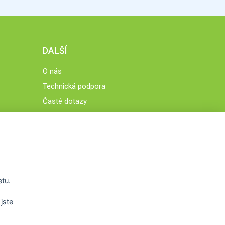
DALŠÍ
O nás
Technická podpora
Časté dotazy
Normy a zásady fungování STOBklubu
Členové STOBklubu
Zásady nakládání s osobními údaji
Otestujte se
Spočítejte si
etu.
Výzva 52
jste