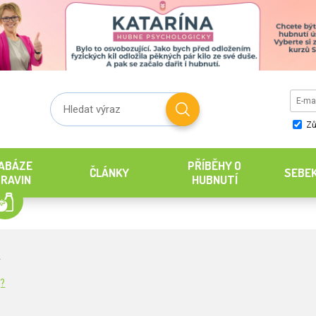
Zů
ABÁZE
PŘÍBĚHY O
ČLÁNKY
SEBE
RAVIN
HUBNUTÍ
g?