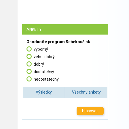
ANKETY
Ohodnoťte program Sebekoučink
výborný
velmi dobrý
dobrý
dostatečný
nedostatečný
Výsledky
Všechny ankety
Hlasovat