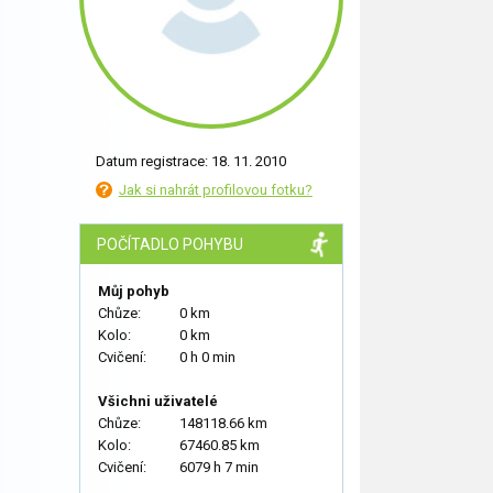
Datum registrace: 18. 11. 2010
Jak si nahrát profilovou fotku?
POČÍTADLO POHYBU
Můj pohyb
Chůze:
0 km
Kolo:
0 km
Cvičení:
0 h 0 min
Všichni uživatelé
Chůze:
148118.66 km
Kolo:
67460.85 km
Cvičení:
6079 h 7 min