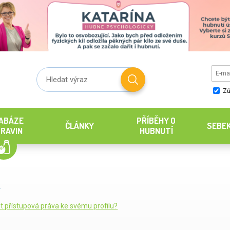
Zů
ABÁZE
PŘÍBĚHY O
ČLÁNKY
SEBE
RAVIN
HUBNUTÍ
it přístupová práva ke svému profilu?