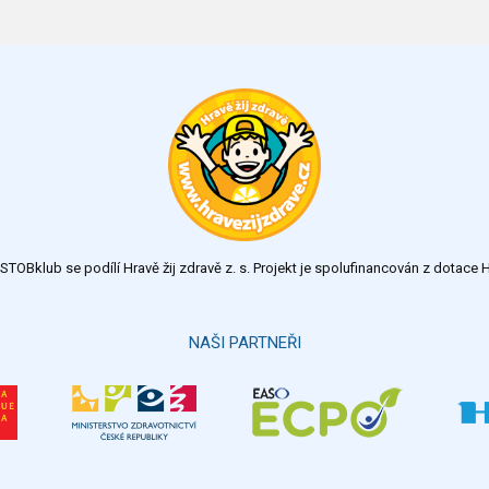
TOBklub se podílí Hravě žij zdravě z. s. Projekt je spolufinancován z dotac
NAŠI PARTNEŘI