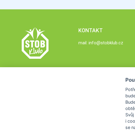
KONTAKT
mail:
info@stobklub.cz
Pou
Potř
bude
Bud
obtě
Svůj
i co
se na