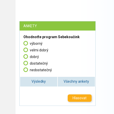
ANKETY
Ohodnoťte program Sebekoučink
výborný
velmi dobrý
dobrý
dostatečný
nedostatečný
Výsledky
Všechny ankety
Hlasovat