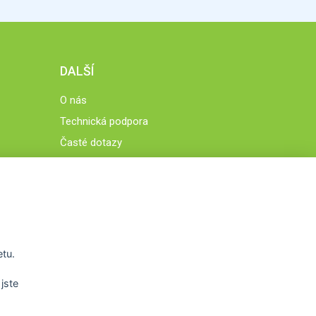
DALŠÍ
O nás
Technická podpora
Časté dotazy
Normy a zásady fungování STOBklubu
Členové STOBklubu
Zásady nakládání s osobními údaji
Otestujte se
Spočítejte si
etu.
Výzva 52
jste