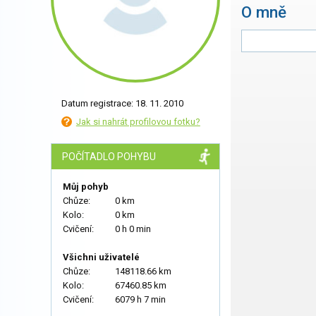
O mně
Datum registrace: 18. 11. 2010
Jak si nahrát profilovou fotku?
POČÍTADLO POHYBU
Můj pohyb
Chůze:
0 km
Kolo:
0 km
Cvičení:
0 h 0 min
Všichni uživatelé
Chůze:
148118.66 km
Kolo:
67460.85 km
Cvičení:
6079 h 7 min