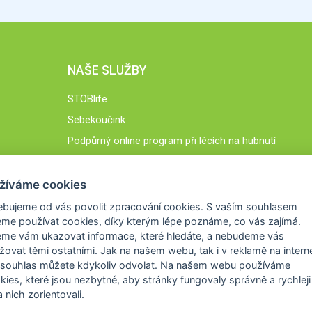
NAŠE SLUŽBY
STOBlife
Sebekoučink
Podpůrný online program při lécích na hubnutí
STOB.cz
žíváme cookies
ebujeme od vás
povolit zpracování cookies
. S vaším souhlasem
me používat cookies, díky kterým lépe poznáme,
co vás zajímá
.
eme vám ukazovat
informace, které hledáte
, a nebudeme vás
žovat těmi ostatními. Jak na našem webu, tak i v reklamě na intern
 souhlas můžete kdykoliv odvolat. Na našem webu
používáme
okies, které jsou nezbytné
, aby stránky fungovaly správně a rychleji 
 nich zorientovali.