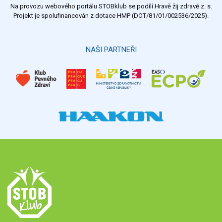
Na provozu webového portálu STOBklub se podílí Hravě žij zdravě z. s.
Výsledky
Všechny ankety
Projekt je spolufinancován z dotace HMP (DOT/81/01/002536/2025).
Hlasovat
NAŠI PARTNEŘI