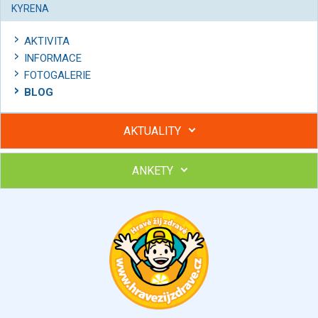
KYRENA
AKTIVITA
INFORMACE
FOTOGALERIE
BLOG
AKTUALITY
ANKETY
Hubněte s podporou lektorky a skupiny v kurzech STOBu
Chcete poradit s hubnutím? Najděte si odborníka STOBu ve
svém regionu
Ohodnoťte program Sebekoučink
výborný
velmi dobrý
dobrý
dostatečný
nedostatečný