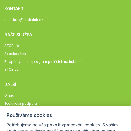
KONTAKT
mail:
info@stobklub.cz
NAŠE SLUŽBY
STOBlife
Sebekoučink
Podpůrný online program při lécích na hubnutí
STOB.cz
DALŠÍ
O nás
Technická podpora
Časté dotazy
Používáme cookies
Normy a zásady fungování STOBklubu
Potřebujeme od vás
povolit zpracování cookies
. S vaším
Členové STOBklubu
souhlasem budeme používat cookies, díky kterým lépe