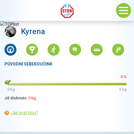
Kyrena
PŮVODNÍ SEBEKOUČINK
0 %
0 kg
3 kg
Již zhubnuto:
0 kg
Jak psát blog?