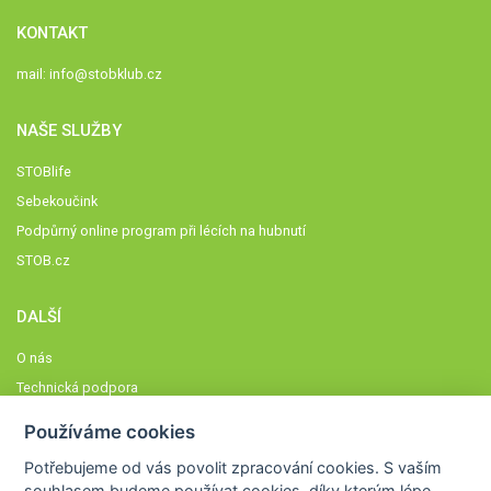
KONTAKT
mail:
info@stobklub.cz
NAŠE SLUŽBY
STOBlife
Sebekoučink
Podpůrný online program při lécích na hubnutí
STOB.cz
DALŠÍ
O nás
Technická podpora
Časté dotazy
Používáme cookies
Normy a zásady fungování STOBklubu
Potřebujeme od vás
povolit zpracování cookies
. S vaším
Členové STOBklubu
souhlasem budeme používat cookies, díky kterým lépe