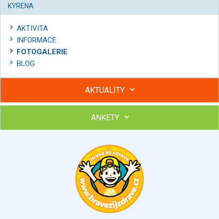
KYRENA
AKTIVITA
INFORMACE
FOTOGALERIE
BLOG
AKTUALITY
ANKETY
Hubněte s podporou lektorky a skupiny v kurzech STOBu
Chcete poradit s hubnutím? Najděte si odborníka STOBu ve
svém regionu
Ohodnoťte program Sebekoučink
výborný
velmi dobrý
dobrý
dostatečný
nedostatečný