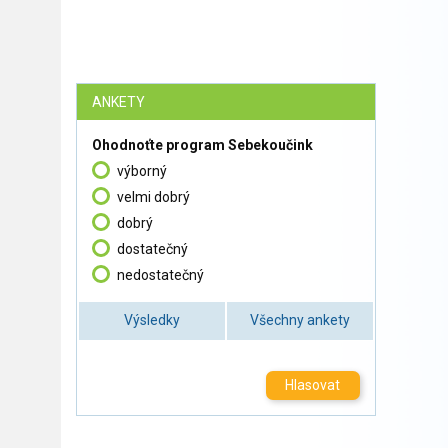
ANKETY
Ohodnoťte program Sebekoučink
výborný
velmi dobrý
dobrý
dostatečný
nedostatečný
Výsledky
Všechny ankety
Hlasovat