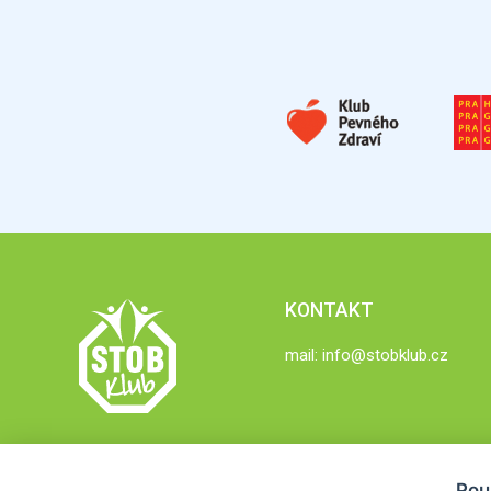
KONTAKT
mail:
info@stobklub.cz
Pou