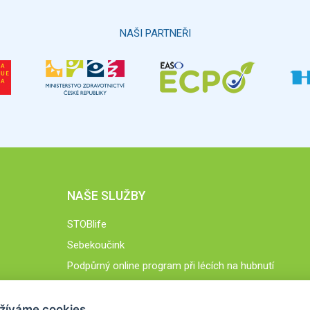
NAŠI PARTNEŘI
NAŠE SLUŽBY
STOBlife
Sebekoučink
Podpůrný online program při lécích na hubnutí
STOB.cz
žíváme cookies