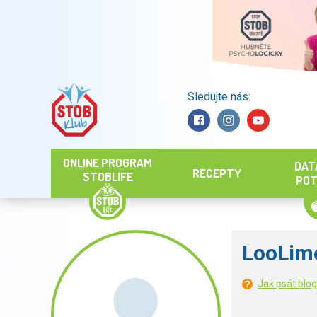
Sledujte nás:
Hledat
ONLINE PROGRAM
DAT
RECEPTY
STOBLIFE
POT
LooLim
Jak psát blo