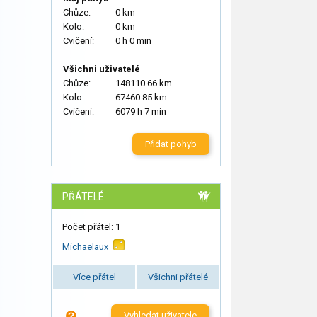
Chůze:
0 km
Kolo:
0 km
Cvičení:
0 h 0 min
Všichni uživatelé
Chůze:
148110.66 km
Kolo:
67460.85 km
Cvičení:
6079 h 7 min
Přidat pohyb
PŘÁTELÉ
Počet přátel: 1
Michaelaux
Více přátel
Všichni přátelé
Vyhledat uživatele