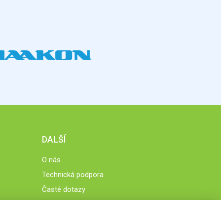
DALŠÍ
O nás
Technická podpora
Časté dotazy
Normy a zásady fungování STOBklubu
Členové STOBklubu