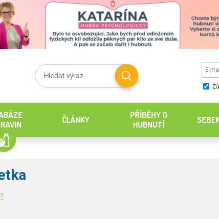
Zů
ABÁZE
PŘÍBĚHY O
ČLÁNKY
SEBE
RAVIN
HUBNUTÍ
etka
g?