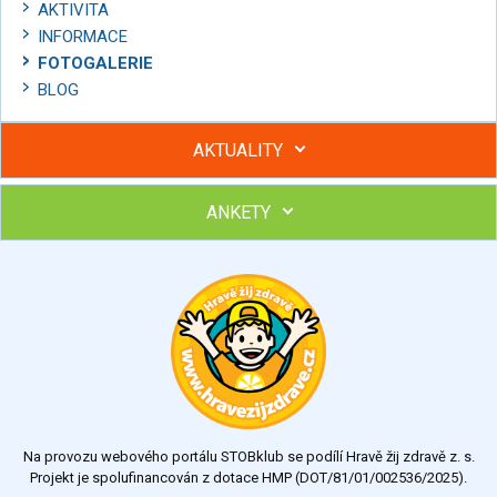
AKTIVITA
INFORMACE
FOTOGALERIE
BLOG
AKTUALITY
ANKETY
Hubněte s podporou lektorky a skupiny v kurzech STOBu
Chcete poradit s hubnutím? Najděte si odborníka STOBu ve
svém regionu
Ohodnoťte program Sebekoučink
výborný
velmi dobrý
dobrý
dostatečný
nedostatečný
Na provozu webového portálu STOBklub se podílí Hravě žij zdravě z. s.
Výsledky
Všechny ankety
Projekt je spolufinancován z dotace HMP (DOT/81/01/002536/2025).