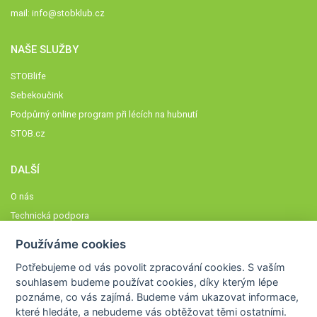
mail:
info@stobklub.cz
NAŠE SLUŽBY
STOBlife
Sebekoučink
Podpůrný online program při lécích na hubnutí
STOB.cz
DALŠÍ
O nás
Technická podpora
Časté dotazy
Používáme cookies
Normy a zásady fungování STOBklubu
Potřebujeme od vás
povolit zpracování cookies
. S vaším
Členové STOBklubu
souhlasem budeme používat cookies, díky kterým lépe
Zásady nakládání s osobními údaji
poznáme,
co vás zajímá
. Budeme vám ukazovat
informace,
které hledáte
, a nebudeme vás obtěžovat těmi ostatními.
Otestujte se