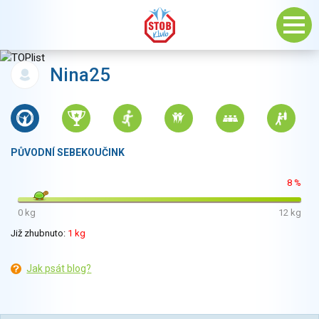
Nina25
PŮVODNÍ SEBEKOUČINK
8 %
0 kg
12 kg
Již zhubnuto:
1 kg
Jak psát blog?