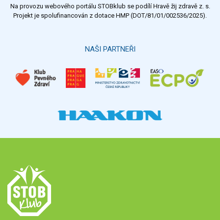
Na provozu webového portálu STOBklub se podílí Hravě žij zdravě z. s.
Výsledky
Všechny ankety
Projekt je spolufinancován z dotace HMP (DOT/81/01/002536/2025).
Hlasovat
NAŠI PARTNEŘI