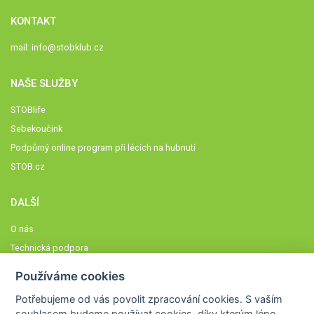
KONTAKT
mail:
info@stobklub.cz
NAŠE SLUŽBY
STOBlife
Sebekoučink
Podpůrný online program při lécích na hubnutí
STOB.cz
DALŠÍ
O nás
Technická podpora
Časté dotazy
Používáme cookies
Normy a zásady fungování STOBklubu
Potřebujeme od vás
povolit zpracování cookies
. S vaším
Členové STOBklubu
souhlasem budeme používat cookies, díky kterým lépe