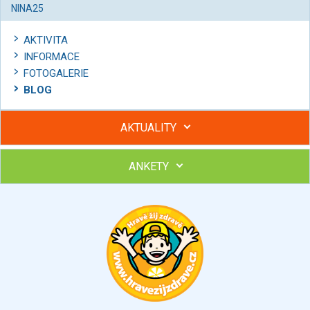
NINA25
AKTIVITA
INFORMACE
FOTOGALERIE
BLOG
AKTUALITY
ANKETY
Hubněte s podporou lektorky a skupiny v kurzech STOBu
Chcete poradit s hubnutím? Najděte si odborníka STOBu ve
svém regionu
Ohodnoťte program Sebekoučink
výborný
velmi dobrý
dobrý
dostatečný
nedostatečný