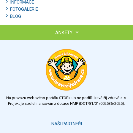
INFORMACE
FOTOGALERIE
BLOG
ANKETY
Ohodnoťte program Sebekoučink
výborný
velmi dobrý
dobrý
dostatečný
nedostatečný
Na provozu webového portálu STOBklub se podílí Hravě žij zdravě z. s.
Výsledky
Všechny ankety
Projekt je spolufinancován z dotace HMP (DOT/81/01/002536/2025).
Hlasovat
NAŠI PARTNEŘI