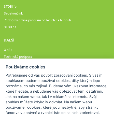
STOBlife
Sebekoučink
Podpůrný online program při lécích na hubnutí
STOB.cz
DALŠÍ
O nás
Technická podpora
Časté dotazy
Používáme cookies
Normy a zásady fungování STOBklubu
Potřebujeme od vás
povolit zpracování cookies
. S vaším
Členové STOBklubu
souhlasem budeme používat cookies, díky kterým lépe
Zásady nakládání s osobními údaji
poznáme,
co vás zajímá
. Budeme vám ukazovat
informace,
které hledáte
, a nebudeme vás obtěžovat těmi ostatními.
Otestujte se
Jak na našem webu, tak i v reklamě na internetu. Svůj
Spočítejte si
souhlas můžete kdykoliv odvolat. Na našem webu
Výzva 52
používáme i cookies, které jsou nezbytné
, aby stránky
fungovaly správně a rychleji jste se na nich zorientovali.