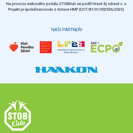
Na provozu webového portálu STOBklub se podílí Hravě žij zdravě z. s.
Výsledky
Všechny ankety
Projekt je spolufinancován z dotace HMP (DOT/81/01/002536/2025).
Hlasovat
NAŠI PARTNEŘI