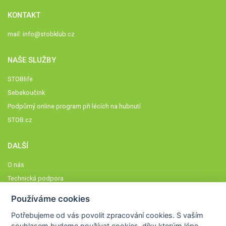
KONTAKT
mail:
info@stobklub.cz
NAŠE SLUŽBY
STOBlife
Sebekoučink
Podpůrný online program při lécích na hubnutí
STOB.cz
DALŠÍ
O nás
Technická podpora
Časté dotazy
Používáme cookies
Normy a zásady fungování STOBklubu
Potřebujeme od vás
povolit zpracování cookies
. S vaším
Členové STOBklubu
souhlasem budeme používat cookies, díky kterým lépe