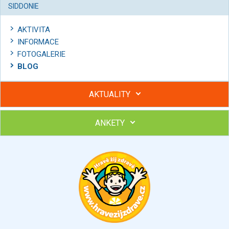
SIDDONIE
AKTIVITA
INFORMACE
FOTOGALERIE
BLOG
AKTUALITY
ANKETY
Hubněte s podporou lektorky a skupiny v kurzech STOBu
Chcete poradit s hubnutím? Najděte si odborníka STOBu ve
svém regionu
Ohodnoťte program Sebekoučink
výborný
velmi dobrý
dobrý
dostatečný
nedostatečný