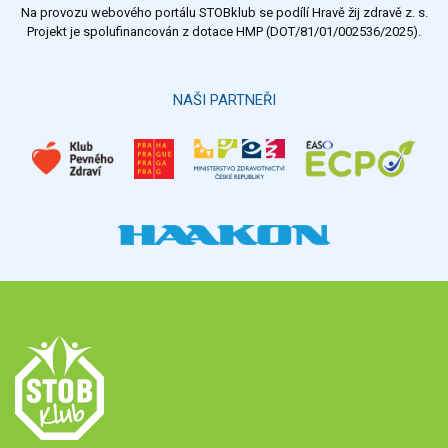
Na provozu webového portálu STOBklub se podílí Hravě žij zdravě z. s.
Výsledky
Všechny ankety
Projekt je spolufinancován z dotace HMP (DOT/81/01/002536/2025).
Hlasovat
NAŠI PARTNEŘI