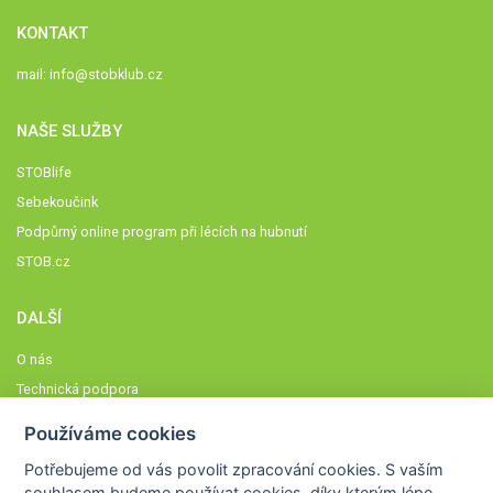
KONTAKT
mail:
info@stobklub.cz
NAŠE SLUŽBY
STOBlife
Sebekoučink
Podpůrný online program při lécích na hubnutí
STOB.cz
DALŠÍ
O nás
Technická podpora
Časté dotazy
Používáme cookies
Normy a zásady fungování STOBklubu
Potřebujeme od vás
povolit zpracování cookies
. S vaším
Členové STOBklubu
souhlasem budeme používat cookies, díky kterým lépe