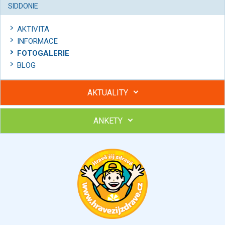
SIDDONIE
AKTIVITA
INFORMACE
FOTOGALERIE
BLOG
AKTUALITY
ANKETY
Hubněte s podporou lektorky a skupiny v kurzech STOBu
Chcete poradit s hubnutím? Najděte si odborníka STOBu ve
svém regionu
Ohodnoťte program Sebekoučink
výborný
velmi dobrý
dobrý
dostatečný
nedostatečný