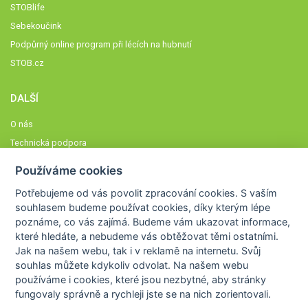
STOBlife
Sebekoučink
Podpůrný online program při lécích na hubnutí
STOB.cz
DALŠÍ
O nás
Technická podpora
Časté dotazy
Používáme cookies
Normy a zásady fungování STOBklubu
Potřebujeme od vás
povolit zpracování cookies
. S vaším
Členové STOBklubu
souhlasem budeme používat cookies, díky kterým lépe
Zásady nakládání s osobními údaji
poznáme,
co vás zajímá
. Budeme vám ukazovat
informace,
které hledáte
, a nebudeme vás obtěžovat těmi ostatními.
Otestujte se
Jak na našem webu, tak i v reklamě na internetu. Svůj
Spočítejte si
souhlas můžete kdykoliv odvolat. Na našem webu
Výzva 52
používáme i cookies, které jsou nezbytné
, aby stránky
fungovaly správně a rychleji jste se na nich zorientovali.