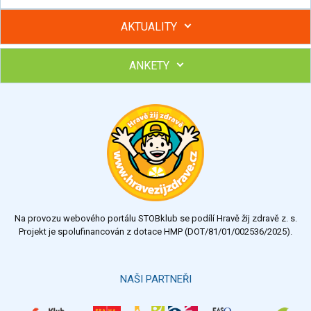
AKTUALITY
ANKETY
Hubněte s podporou lektorky a skupiny v kurzech STOBu
Chcete poradit s hubnutím? Najděte si odborníka STOBu ve
svém regionu
Ohodnoťte program Sebekoučink
výborný
velmi dobrý
dobrý
dostatečný
nedostatečný
Na provozu webového portálu STOBklub se podílí Hravě žij zdravě z. s.
Výsledky
Všechny ankety
Projekt je spolufinancován z dotace HMP (DOT/81/01/002536/2025).
Hlasovat
NAŠI PARTNEŘI