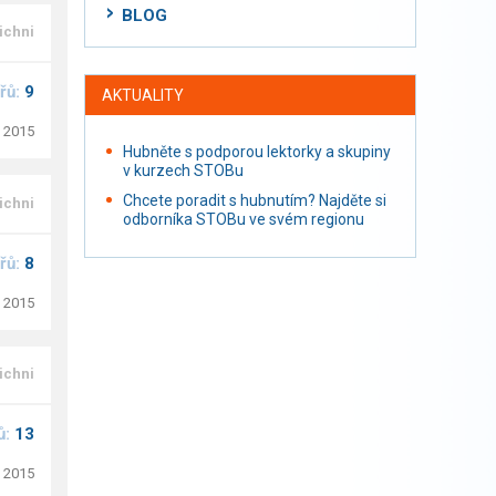
BLOG
ichni
řů:
9
AKTUALITY
. 2015
Hubněte s podporou lektorky a skupiny
v kurzech STOBu
Chcete poradit s hubnutím? Najděte si
ichni
odborníka STOBu ve svém regionu
řů:
8
. 2015
ichni
ů:
13
. 2015