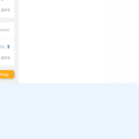
. 2015
ichni
řů:
3
. 2015
blogy