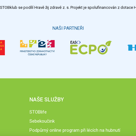
TOBklub se podílí Hravě žij zdravě z. s. Projekt je spolufinancován z dotac
NAŠI PARTNEŘI
NAŠE SLUŽBY
STOBlife
Sebekoučink
Podpůrný online program při lécích na hubnutí