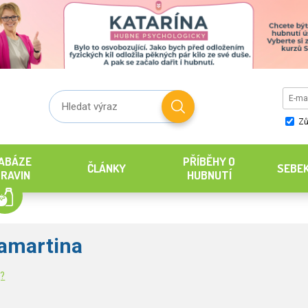
Zů
ABÁZE
PŘÍBĚHY O
ČLÁNKY
SEBE
RAVIN
HUBNUTÍ
amartina
g?