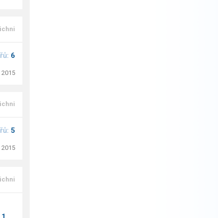
ichni
řů:
6
. 2015
ichni
řů:
5
. 2015
ichni
:
1