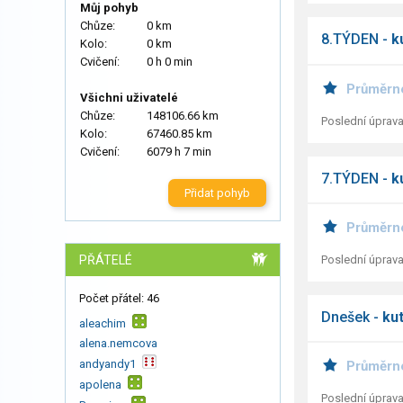
Můj pohyb
Chůze:
0 km
8.TÝDEN -
k
Kolo:
0 km
Cvičení:
0 h 0 min
Průměrn
Všichni uživatelé
Chůze:
148106.66 km
Poslední úprava
Kolo:
67460.85 km
Cvičení:
6079 h 7 min
7.TÝDEN -
k
Přidat pohyb
Průměrn
Poslední úprava
PŘÁTELÉ
Počet přátel: 46
Dnešek -
ku
aleachim
alena.nemcova
andyandy1
Průměrn
apolena
Poslední úprava