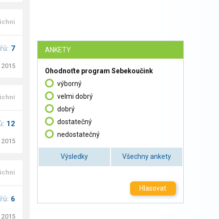
ichni
řů:
7
ANKETY
. 2015
Ohodnoťte program Sebekoučink
výborný
velmi dobrý
ichni
dobrý
dostatečný
ů:
12
nedostatečný
. 2015
Výsledky
Všechny ankety
ichni
Hlasovat
řů:
6
. 2015