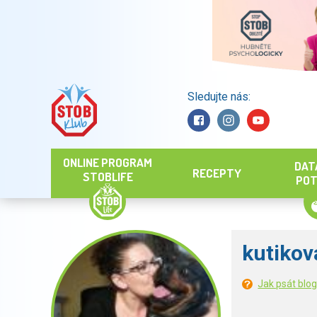
Sledujte nás:
Hledat
ONLINE PROGRAM
DAT
RECEPTY
STOBLIFE
POT
kutikov
Jak psát blo