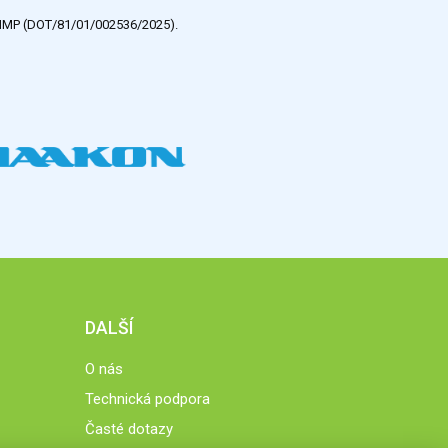
e HMP (DOT/81/01/002536/2025).
DALŠÍ
O nás
Technická podpora
Časté dotazy