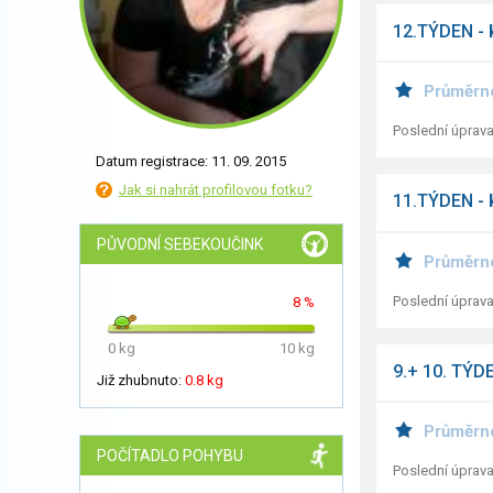
12.TÝDEN -
Průměrn
Poslední úprava
Datum registrace: 11. 09. 2015
Jak si nahrát profilovou fotku?
11.TÝDEN -
PŮVODNÍ SEBEKOUČINK
Průměrn
Poslední úprava
8 %
0 kg
10 kg
9.+ 10. TÝD
Již zhubnuto:
0.8 kg
Průměrn
POČÍTADLO POHYBU
Poslední úprava