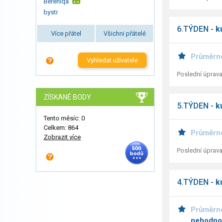
Bereniqa
bystr
6.TÝDEN -
k
Více přátel
Všichni přátelé
Průměrn
Vyhledat uživatele
Poslední úprava
ZÍSKANÉ BODY
5.TÝDEN -
k
Tento měsíc: 0
Celkem: 864
Průměrn
Zobrazit více
Poslední úprava
4.TÝDEN -
k
Průměrn
nehodno