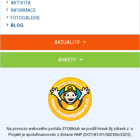
AKTIVITA
INFORMACE
FOTOGALERIE
BLOG
AKTUALITY
ANKETY
Hubněte s podporou lektorky a skupiny v kurzech STOBu
Chcete poradit s hubnutím? Najděte si odborníka STOBu ve
svém regionu
Ohodnoťte program Sebekoučink
výborný
velmi dobrý
dobrý
dostatečný
nedostatečný
Na provozu webového portálu STOBklub se podílí Hravě žij zdravě z. s.
Výsledky
Všechny ankety
Projekt je spolufinancován z dotace HMP (DOT/81/01/002536/2025).