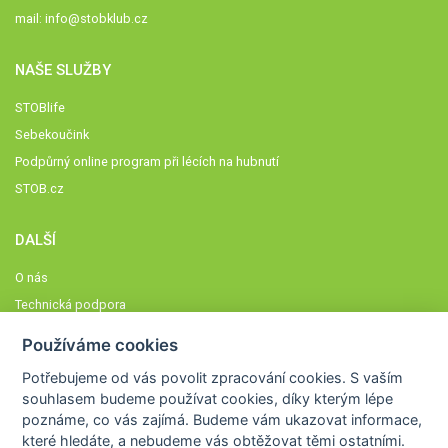
mail:
info@stobklub.cz
NAŠE SLUŽBY
STOBlife
Sebekoučink
Podpůrný online program při lécích na hubnutí
STOB.cz
DALŠÍ
O nás
Technická podpora
Časté dotazy
Používáme cookies
Normy a zásady fungování STOBklubu
Potřebujeme od vás
povolit zpracování cookies
. S vaším
Členové STOBklubu
souhlasem budeme používat cookies, díky kterým lépe
Zásady nakládání s osobními údaji
poznáme,
co vás zajímá
. Budeme vám ukazovat
informace,
které hledáte
, a nebudeme vás obtěžovat těmi ostatními.
Otestujte se