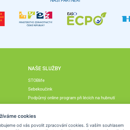
NAŠI PARTNEŘI
NAŠE SLUŽBY
STOBlife
Sebekoučink
Podpůrný online program při lécích na hubnutí
STOB.cz
žíváme cookies
ebujeme od vás
povolit zpracování cookies
. S vaším souhlasem