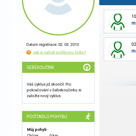
10
m
02
Datum registrace: 02. 03. 2013
m
Jak si nahrát profilovou fotku?
SEBEKOUČINK
Váš cyklus již skončil. Pro
pokračování v Sebekoučinku si
založte nový cyklus.
POČÍTADLO POHYBU
Můj pohyb
Chůze:
0 km