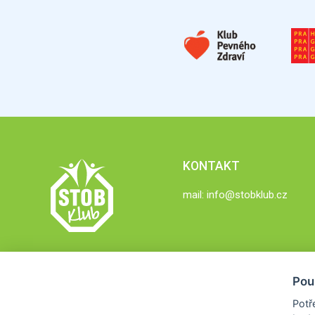
KONTAKT
mail:
info@stobklub.cz
Pou
Potř