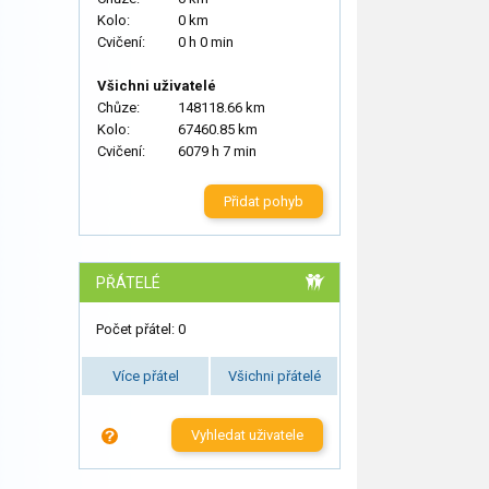
Kolo:
0 km
Cvičení:
0 h 0 min
Všichni uživatelé
Chůze:
148118.66 km
Kolo:
67460.85 km
Cvičení:
6079 h 7 min
Přidat pohyb
PŘÁTELÉ
Počet přátel: 0
Více přátel
Všichni přátelé
Vyhledat uživatele