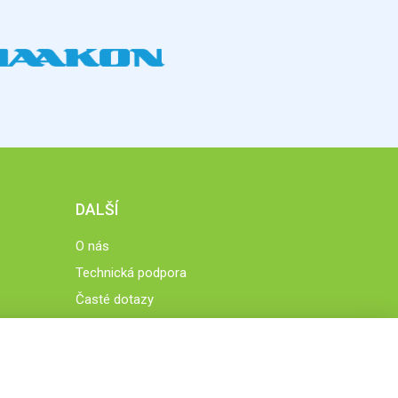
DALŠÍ
O nás
Technická podpora
Časté dotazy
Normy a zásady fungování STOBklubu
Členové STOBklubu
Zásady nakládání s osobními údaji