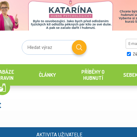
Zů
ABÁZE
PŘÍBĚHY O
ČLÁNKY
SEBE
RAVIN
HUBNUTÍ
t
AKTIVITA UŽIVATELE