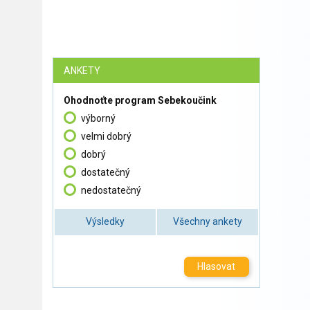
ANKETY
Ohodnoťte program Sebekoučink
výborný
velmi dobrý
dobrý
dostatečný
nedostatečný
Výsledky
Všechny ankety
Hlasovat