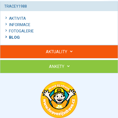
TRACEY1988
AKTIVITA
INFORMACE
FOTOGALERIE
BLOG
AKTUALITY
ANKETY
Hubněte s podporou lektorky a skupiny v kurzech STOBu
Chcete poradit s hubnutím? Najděte si odborníka STOBu ve
svém regionu
Ohodnoťte program Sebekoučink
výborný
velmi dobrý
dobrý
dostatečný
nedostatečný