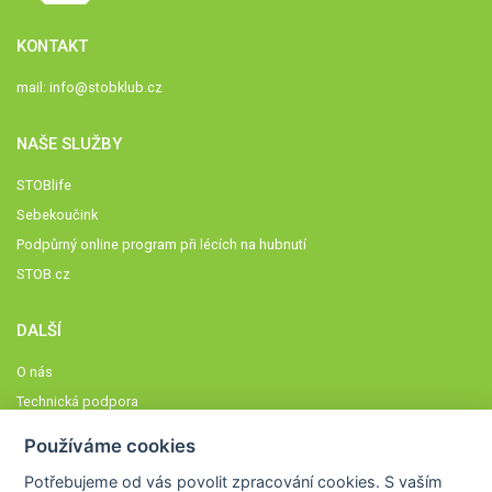
KONTAKT
mail:
info@stobklub.cz
NAŠE SLUŽBY
STOBlife
Sebekoučink
Podpůrný online program při lécích na hubnutí
STOB.cz
DALŠÍ
O nás
Technická podpora
Časté dotazy
Používáme cookies
Normy a zásady fungování STOBklubu
Potřebujeme od vás
povolit zpracování cookies
. S vaším
Členové STOBklubu