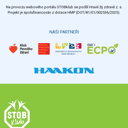
Na provozu webového portálu STOBklub se podílí Hravě žij zdravě z. s.
Výsledky
Všechny ankety
Projekt je spolufinancován z dotace HMP (DOT/81/01/002536/2025).
Hlasovat
NAŠI PARTNEŘI