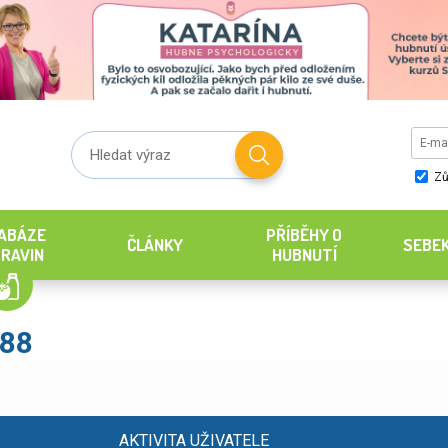
Zů
ABÁZE
PŘÍBĚHY O
ČLÁNKY
SEBE
RAVIN
HUBNUTÍ
988
AKTIVITA UŽIVATELE