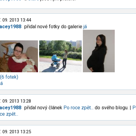
. 09. 2013 13:44
racey1988
přidal nové fotky do galerie
já
 (6 fotek)
já
. 09. 2013 13:28
racey1988
přidal nový článek
Po roce zpět...
do svého blogu. |
P
ce zpět...
. 09. 2013 13:25