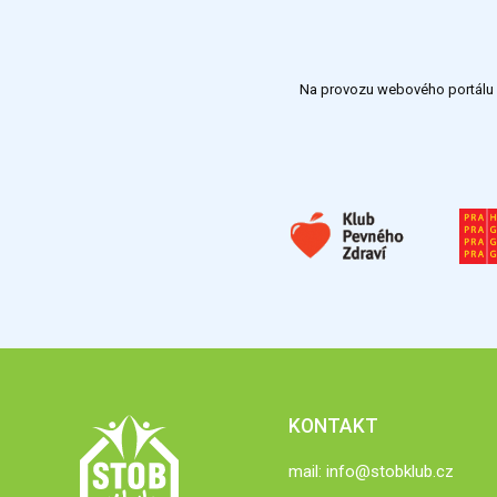
Na provozu webového portálu S
KONTAKT
mail:
info@stobklub.cz