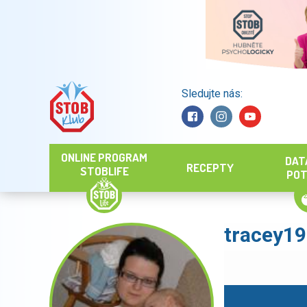
Sledujte nás:
Hledat
ONLINE PROGRAM
DAT
RECEPTY
STOBLIFE
POT
tracey1