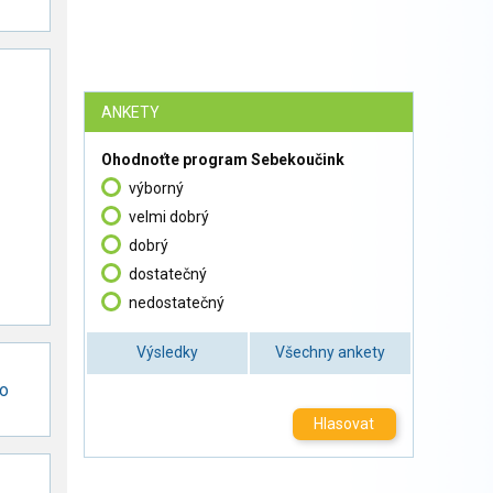
ANKETY
Ohodnoťte program Sebekoučink
výborný
velmi dobrý
dobrý
dostatečný
nedostatečný
Výsledky
Všechny ankety
o
Hlasovat