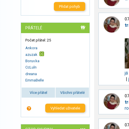
Přidat pohyb
07
t
PŘÁTELÉ
Počet přátel: 25
Ankora
azuzak
Boruv.ka
CcLuln
já
dreana
|
EmmaBelle
Více přátel
Všichni přátelé
07
t
ro
Vyhledat uživatele
07