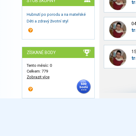
STOB SKUPINY
t
Hubnutí po porodu a na mateřské
Děti a zdravý životní styl
04
t
15
ZÍSKANÉ BODY
t
Tento měsíc: 0
Celkem: 779
Zobrazit více