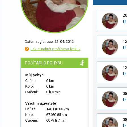
20
t
12
Datum registrace: 12. 04. 2012
t
Jak si nahrát profilovou fotku?
POČÍTADLO POHYBU
12
t
Můj pohyb
Chůze:
0 km
Kolo:
0 km
Cvičení:
0 h 0 min
08
t
Všichni uživatelé
Chůze:
148118.66 km
Kolo:
67460.85 km
08
Cvičení:
6079 h 7 min
t