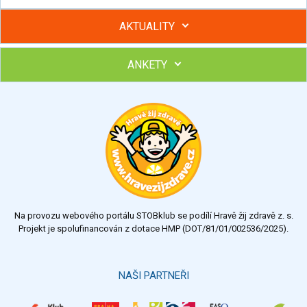
AKTUALITY
ANKETY
Hubněte s podporou lektorky a skupiny v kurzech STOBu
Chcete poradit s hubnutím? Najděte si odborníka STOBu ve
svém regionu
Ohodnoťte program Sebekoučink
výborný
velmi dobrý
dobrý
dostatečný
nedostatečný
Na provozu webového portálu STOBklub se podílí Hravě žij zdravě z. s.
Výsledky
Všechny ankety
Projekt je spolufinancován z dotace HMP (DOT/81/01/002536/2025).
Hlasovat
NAŠI PARTNEŘI