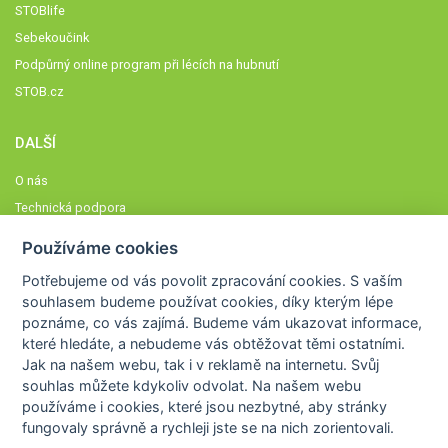
STOBlife
Sebekoučink
Podpůrný online program při lécích na hubnutí
STOB.cz
DALŠÍ
O nás
Technická podpora
Časté dotazy
Používáme cookies
Normy a zásady fungování STOBklubu
Potřebujeme od vás
povolit zpracování cookies
. S vaším
Členové STOBklubu
souhlasem budeme používat cookies, díky kterým lépe
Zásady nakládání s osobními údaji
poznáme,
co vás zajímá
. Budeme vám ukazovat
informace,
které hledáte
, a nebudeme vás obtěžovat těmi ostatními.
Otestujte se
Jak na našem webu, tak i v reklamě na internetu. Svůj
Spočítejte si
souhlas můžete kdykoliv odvolat. Na našem webu
Výzva 52
používáme i cookies, které jsou nezbytné
, aby stránky
fungovaly správně a rychleji jste se na nich zorientovali.