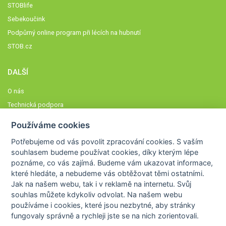
STOBlife
Sebekoučink
Podpůrný online program při lécích na hubnutí
STOB.cz
DALŠÍ
O nás
Technická podpora
Časté dotazy
Používáme cookies
Normy a zásady fungování STOBklubu
Potřebujeme od vás
povolit zpracování cookies
. S vaším
Členové STOBklubu
souhlasem budeme používat cookies, díky kterým lépe
Zásady nakládání s osobními údaji
poznáme,
co vás zajímá
. Budeme vám ukazovat
informace,
které hledáte
, a nebudeme vás obtěžovat těmi ostatními.
Otestujte se
Jak na našem webu, tak i v reklamě na internetu. Svůj
Spočítejte si
souhlas můžete kdykoliv odvolat. Na našem webu
Výzva 52
používáme i cookies, které jsou nezbytné
, aby stránky
fungovaly správně a rychleji jste se na nich zorientovali.