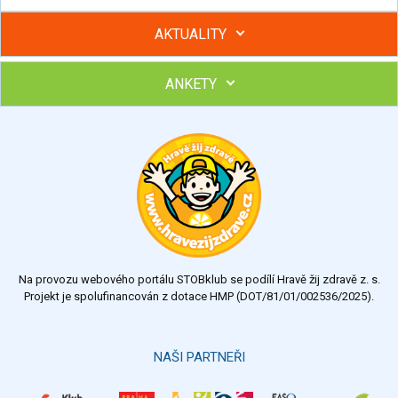
AKTUALITY
ANKETY
Hubněte s podporou lektorky a skupiny v kurzech STOBu
Chcete poradit s hubnutím? Najděte si odborníka STOBu ve
svém regionu
Ohodnoťte program Sebekoučink
výborný
velmi dobrý
dobrý
dostatečný
nedostatečný
Na provozu webového portálu STOBklub se podílí Hravě žij zdravě z. s.
Výsledky
Všechny ankety
Projekt je spolufinancován z dotace HMP (DOT/81/01/002536/2025).
Hlasovat
NAŠI PARTNEŘI