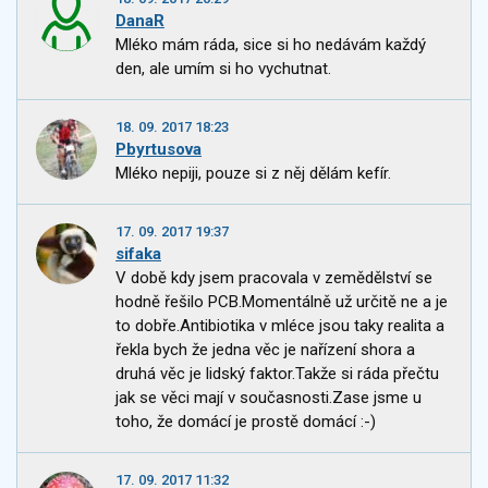
DanaR
Mléko mám ráda, sice si ho nedávám každý
den, ale umím si ho vychutnat.
18. 09. 2017 18:23
Pbyrtusova
Mléko nepiji, pouze si z něj dělám kefír.
17. 09. 2017 19:37
sifaka
V době kdy jsem pracovala v zemědělství se
hodně řešilo PCB.Momentálně už určitě ne a je
to dobře.Antibiotika v mléce jsou taky realita a
řekla bych že jedna věc je nařízení shora a
druhá věc je lidský faktor.Takže si ráda přečtu
jak se věci mají v současnosti.Zase jsme u
toho, že domácí je prostě domácí :-)
17. 09. 2017 11:32