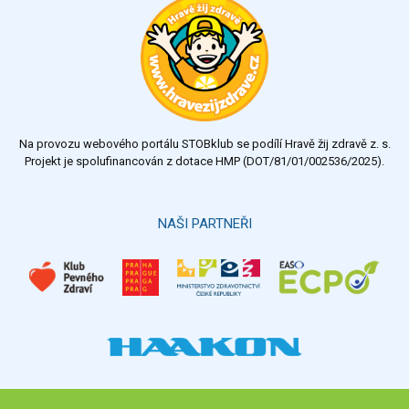
Na provozu webového portálu STOBklub se podílí Hravě žij zdravě z. s.
Projekt je spolufinancován z dotace HMP (DOT/81/01/002536/2025).
NAŠI PARTNEŘI