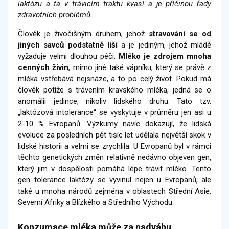
laktózu a ta v trávicím traktu kvasí a je příčinou řady
zdravotních problémů.
Člověk je živočišným druhem, jehož
stravování se od
jiných savců podstatně liší
a je jediným, jehož mládě
vyžaduje velmi dlouhou péči.
Mléko je zdrojem mnoha
cenných živin
, mimo jiné také vápníku, který se právě z
mléka vstřebává nejsnáze, a to po celý život. Pokud má
člověk potíže s trávením kravského mléka, jedná se o
anomálii jedince, nikoliv lidského druhu. Tato tzv.
„laktózová intolerance“ se vyskytuje v průměru jen asi u
2-10 % Evropanů. Výzkumy navíc dokazují, že lidská
evoluce za posledních pět tisíc let udělala největší skok v
lidské historii a velmi se zrychlila. U Evropanů byl v rámci
těchto genetických změn relativně nedávno objeven gen,
který jim v dospělosti pomáhá lépe trávit mléko. Tento
gen tolerance laktózy se vyvinul nejen u Evropanů, ale
také u mnoha národů zejména v oblastech Střední Asie,
Severní Afriky a Blízkého a Středního Východu.
Konzumace mléka může za nadváhu