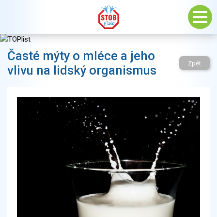
Časté mýty o mléce a jeho
Zpět
vlivu na lidský organismus