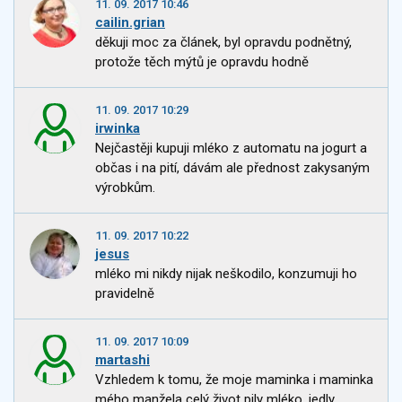
11. 09. 2017 10:46
cailin.grian
děkuji moc za článek, byl opravdu podnětný,
protože těch mýtů je opravdu hodně
11. 09. 2017 10:29
irwinka
Nejčastěji kupuji mléko z automatu na jogurt a
občas i na pití, dávám ale přednost zakysaným
výrobkům.
11. 09. 2017 10:22
jesus
mléko mi nikdy nijak neškodilo, konzumuji ho
pravidelně
11. 09. 2017 10:09
martashi
Vzhledem k tomu, že moje maminka i maminka
mého manžela celý život pily mléko, jedly