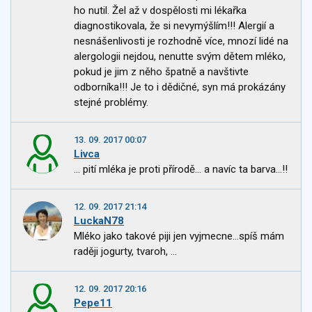
ho nutil. Žel až v dospělosti mi lékařka
diagnostikovala, že si nevymýšlím!!! Alergií a
nesnášenlivosti je rozhodně více, mnozí lidé na
alergologii nejdou, nenutte svým dětem mléko,
pokud je jim z něho špatně a navštivte
odborníka!!! Je to i dědičné, syn má prokázány
stejné problémy.
13. 09. 2017 00:07
Livca
... pití mléka je proti přírodě... a navíc ta barva...!!
12. 09. 2017 21:14
LuckaN78
Mléko jako takové piji jen vyjmecne...spíš mám
raději jogurty, tvaroh, ...
12. 09. 2017 20:16
Pepe11