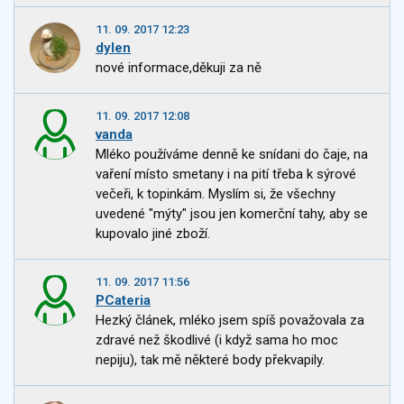
11. 09. 2017 12:23
dylen
nové informace,děkuji za ně
11. 09. 2017 12:08
vanda
Mléko používáme denně ke snídani do čaje, na
vaření místo smetany i na pití třeba k sýrové
večeři, k topinkám. Myslím si, že všechny
uvedené "mýty" jsou jen komerční tahy, aby se
kupovalo jiné zboží.
11. 09. 2017 11:56
PCateria
Hezký článek, mléko jsem spíš považovala za
zdravé než škodlivé (i když sama ho moc
nepiju), tak mě některé body překvapily.