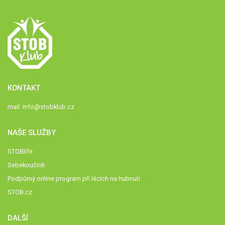
KONTAKT
mail:
info@stobklub.cz
NAŠE SLUŽBY
STOBlife
Sebekoučink
Podpůrný online program při lécích na hubnutí
STOB.cz
DALŠÍ