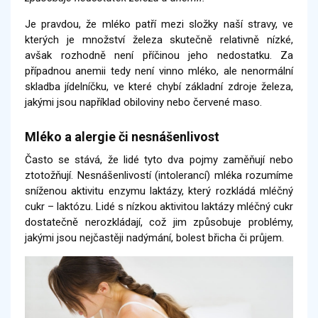
Je pravdou, že mléko patří mezi složky naší stravy, ve
kterých je množství železa skutečně relativně nízké,
avšak rozhodně není příčinou jeho nedostatku. Za
případnou anemii tedy není vinno mléko, ale nenormální
skladba jídelníčku, ve které chybí základní zdroje železa,
jakými jsou například obiloviny nebo červené maso.
Mléko a alergie či nesnášenlivost
Často se stává, že lidé tyto dva pojmy zaměňují nebo
ztotožňují. Nesnášenlivostí (intolerancí) mléka rozumíme
sníženou aktivitu enzymu laktázy, který rozkládá mléčný
cukr – laktózu. Lidé s nízkou aktivitou laktázy mléčný cukr
dostatečně nerozkládají, což jim způsobuje problémy,
jakými jsou nejčastěji nadýmání, bolest břicha či průjem.