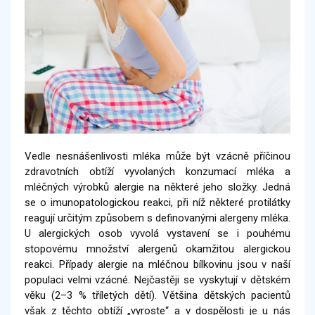
Vedle nesnášenlivosti mléka může být vzácně příčinou
zdravotních obtíží vyvolaných konzumací mléka a
mléčných výrobků alergie na některé jeho složky. Jedná
se o imunopatologickou reakci, při níž některé protilátky
reagují určitým způsobem s definovanými alergeny mléka.
U alergických osob vyvolá vystavení se i pouhému
stopovému množství alergenů okamžitou alergickou
reakci. Případy alergie na mléčnou bílkovinu jsou v naší
populaci velmi vzácné. Nejčastěji se vyskytují v dětském
věku (2–3 % tříletých dětí). Většina dětských pacientů
však z těchto obtíží „vyroste“ a v dospělosti je u nás