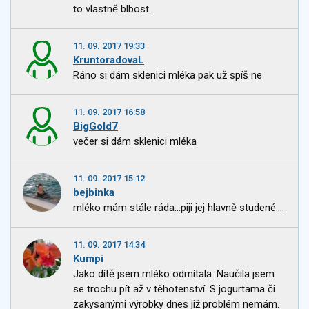
to vlastně blbost.
11. 09. 2017 19:33
KruntoradovaL
Ráno si dám sklenici mléka pak už spíš ne
11. 09. 2017 16:58
BigGold7
večer si dám sklenici mléka
11. 09. 2017 15:12
bejbinka
mléko mám stále ráda...piji jej hlavně studené....
11. 09. 2017 14:34
Kumpi
Jako dítě jsem mléko odmítala. Naučila jsem
se trochu pít až v těhotenství. S jogurtama či
zakysanými výrobky dnes již problém nemám.