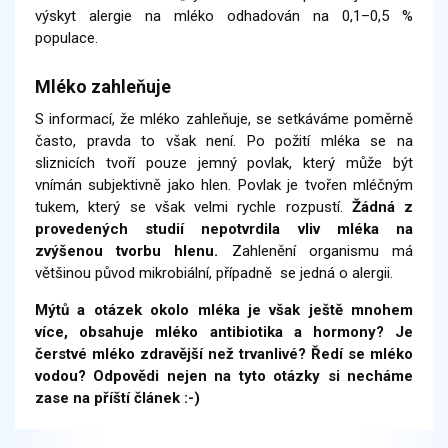
výskyt alergie na mléko odhadován na 0,1–0,5 %
populace.
Mléko zahleňuje
S informací, že mléko zahleňuje, se setkáváme poměrně
často, pravda to však není. Po požití mléka se na
sliznicích tvoří pouze jemný povlak, který může být
vnímán subjektivně jako hlen. Povlak je tvořen mléčným
tukem, který se však velmi rychle rozpustí.
Žádná z
provedených studií nepotvrdila vliv mléka na
zvýšenou tvorbu hlenu.
Zahlenění organismu má
většinou původ mikrobiální, případně se jedná o alergii.
Mýtů a otázek okolo mléka je však ještě mnohem
více, obsahuje mléko antibiotika a hormony? Je
čerstvé mléko zdravější než trvanlivé? Ředí se mléko
vodou? Odpovědi nejen na tyto otázky si necháme
zase na příští článek :-)