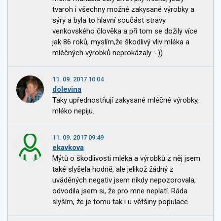
tvaroh i všechny možné zakysané výrobky a
sýry a byla to hlavní součást stravy
venkovského člověka a při tom se dožily více
jak 86 roků, myslím,že škodlivý vliv mléka a
mléčných výrobků neprokázaly :-))
11. 09. 2017 10:04
dolevina
Taky upřednostňují zakysané mléčné výrobky,
mléko nepiju.
11. 09. 2017 09:49
ekavkova
Mýtů o škodlivosti mléka a výrobků z něj jsem
také slyšela hodně, ale jelikož žádný z
uváděných negativ jsem nikdy nepozorovala,
odvodila jsem si, že pro mne neplatí. Ráda
slyším, že je tomu tak i u většiny populace.