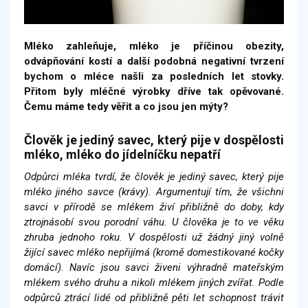
Mléko zahleňuje, mléko je příčinou obezity,
odvápňování kostí a další podobná negativní tvrzení
bychom o mléce našli za posledních let stovky.
Přitom byly mléčné výrobky dříve tak opěvované.
Čemu máme tedy věřit a co jsou jen mýty?
Člověk je jediný savec, který pije v dospělosti
mléko, mléko do jídelníčku nepatří
Odpůrci mléka tvrdí, že člověk je jediný savec, který pije
mléko jiného savce (krávy). Argumentují tím, že všichni
savci v přírodě se mlékem živí přibližně do doby, kdy
ztrojnásobí svou porodní váhu. U člověka je to ve věku
zhruba jednoho roku. V dospělosti už žádný jiný volně
žijící savec mléko nepřijímá (kromě domestikované kočky
domácí). Navíc jsou savci živeni výhradně mateřským
mlékem svého druhu a nikoli mlékem jiných zvířat. Podle
odpůrců ztrácí lidé od přibližně pěti let schopnost trávit