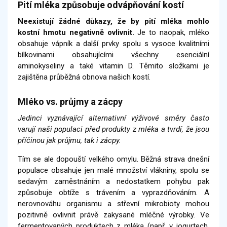
Pití mléka způsobuje odvápňování kostí
Neexistují žádné důkazy, že by pití mléka mohlo
kostní hmotu negativně ovlivnit.
Je to naopak, mléko
obsahuje vápník a další prvky spolu s vysoce kvalitními
bílkovinami obsahujícími všechny esenciální
aminokyseliny a také vitamin D. Těmito složkami je
zajištěna průběžná obnova našich kostí.
Mléko vs. průjmy a zácpy
Jedinci vyznávající alternativní výživové směry často
varují naši populaci před produkty z mléka a tvrdí, že jsou
příčinou jak průjmu, tak i zácpy.
Tím se ale dopouští velkého omylu. Běžná strava dnešní
populace obsahuje jen malé množství vlákniny, spolu se
sedavým zaměstnáním a nedostatkem pohybu pak
způsobuje obtíže s trávením a vyprazdňováním. A
nerovnováhu organismu a střevní mikrobioty mohou
pozitivně ovlivnit právě zakysané mléčné výrobky. Ve
fermentovaných produktech z mléka (např. v jogurtech,