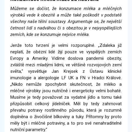
Můžeme se dočíst, že konzumace mléka a mléčných
výrobků vede k obezitě a může také poškodit v podstatě
všechny naše tělní soustavy. Argumentuje se, že největší
četnost lidí s nadváhou či s obezitou je v nejvyspělejších
zemích, kde se konzumuje nejvíce mléka.
Jenže toto tvrzení je velmi rozporuplné. „Zdaleka již
neplatí, že obézní lidé žijí pouze ve vyspělých zemích
Evropy a Ameriky. Vidíme doslova pandemii obezity,
zvláště mezi mladými lidmi, ve většině rozvojových zemí
světa,“ vysvětluje Jan Krejsek z Ústavu klinické
imunologie a alergologie LF UK a FN v Hradci Králové.
„Nikdo nemůže zpochybnit skutečnost, že mléko a
mléčné výrobky jsou nutričně i energeticky velmi bohaté.
Musíme je tedy považovat za vydatné jídlo a tomu také
přizpůsobit celkový jídelníček. Měl by tedy zahrnovat
převahu potravy rostlinného původu, která je rozumně
doplněna o živočišné bílkoviny a tuky. Přítomny by proto
měly být i mléčné potraviny, a to pro své nenahraditelné
nutriční parametry.“