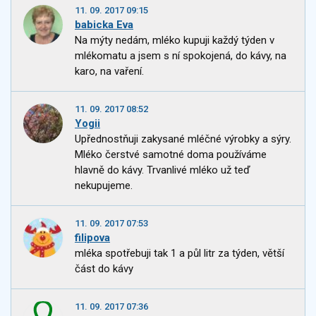
11. 09. 2017 09:15
babicka Eva
Na mýty nedám, mléko kupuji každý týden v
mlékomatu a jsem s ní spokojená, do kávy, na
karo, na vaření.
11. 09. 2017 08:52
Yogii
Upřednostňuji zakysané mléčné výrobky a sýry.
Mléko čerstvé samotné doma používáme
hlavně do kávy. Trvanlivé mléko už teď
nekupujeme.
11. 09. 2017 07:53
filipova
mléka spotřebuji tak 1 a půl litr za týden, větší
část do kávy
11. 09. 2017 07:36