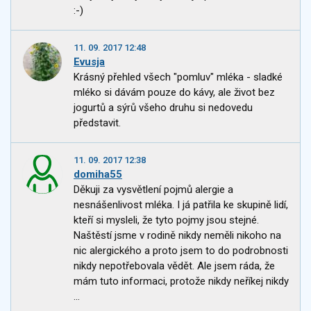
:-)
11. 09. 2017 12:48
Evusja
Krásný přehled všech "pomluv" mléka - sladké
mléko si dávám pouze do kávy, ale život bez
jogurtů a sýrů všeho druhu si nedovedu
představit.
11. 09. 2017 12:38
domiha55
Děkuji za vysvětlení pojmů alergie a
nesnášenlivost mléka. I já patřila ke skupině lidí,
kteří si mysleli, že tyto pojmy jsou stejné.
Naštěstí jsme v rodině nikdy neměli nikoho na
nic alergického a proto jsem to do podrobnosti
nikdy nepotřebovala vědět. Ale jsem ráda, že
mám tuto informaci, protože nikdy neříkej nikdy
...