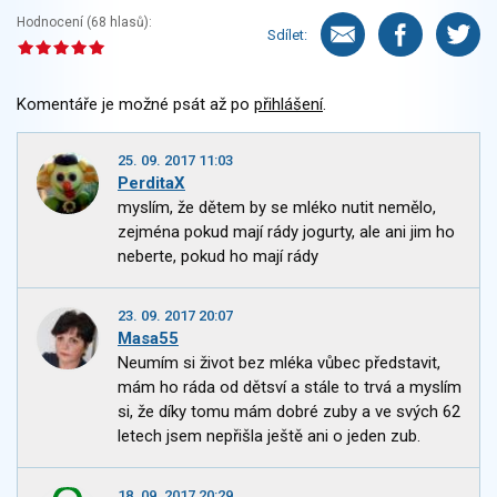
Hodnocení (
68
hlasů):
Sdílet:
Komentáře je možné psát až po
přihlášení
.
25. 09. 2017 11:03
PerditaX
myslím, že dětem by se mléko nutit nemělo,
zejména pokud mají rády jogurty, ale ani jim ho
neberte, pokud ho mají rády
23. 09. 2017 20:07
Masa55
Neumím si život bez mléka vůbec představit,
mám ho ráda od dětsví a stále to trvá a myslím
si, že díky tomu mám dobré zuby a ve svých 62
letech jsem nepřišla ještě ani o jeden zub.
18. 09. 2017 20:29