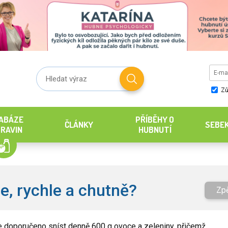
Zů
ABÁZE
PŘÍBĚHY O
ČLÁNKY
SEBE
RAVIN
HUBNUTÍ
e, rychle a chutně?
Zp
e doporučeno sníst denně 600 g ovoce a zeleniny, přičemž