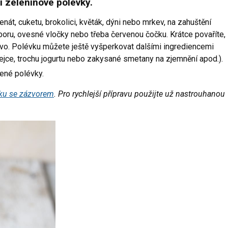
 i
zeleninové polévky.
nát, cuketu, brokolici, květák, dýni nebo mrkev, na zahuštění
oru, ovesné vločky nebo třeba červenou čočku. Krátce povaříte,
ovo. Polévku můžete ještě vyšperkovat dalšími ingrediencemi
ejce, trochu jogurtu nebo zakysané smetany na zjemnění apod.).
dené polévky.
ku se zázvorem
. Pro rychlejší přípravu použijte už nastrouhanou