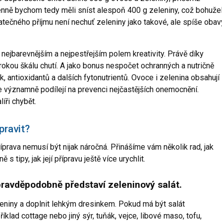
Denně bychom tedy měli sníst alespoň 400 g zeleniny, což bohuže
ečného příjmu není nechuť zeleniny jako takové, ale spíše obav
 nejbarevnějším a nejpestřejším polem kreativity. Právě díky
irokou škálu chutí. A jako bonus nespočet ochranných a nutričně
, antioxidantů a dalších fytonutrientů. Ovoce i zelenina obsahují
e významně podílejí na prevenci nejčastějších onemocnění.
líři chybět.
ipravit?
prava nemusí být nijak náročná. Přinášíme vám několik rad, jak
s tipy, jak její přípravu ještě více urychlit.
 pravděpodobně představí
zeleninový salát
.
leniny a doplnit lehkým dresinkem. Pokud má být salát
příklad cottage nebo jiný sýr, tuňák, vejce, libové maso, tofu,