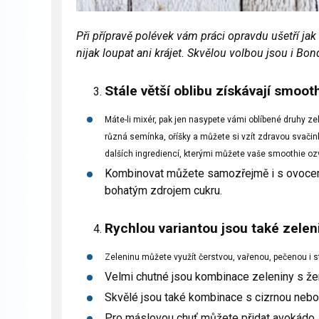
Při přípravě polévek vám práci opravdu ušetří ja
nijak loupat ani krájet. Skvělou volbou jsou i B
Stále větší oblibu získávají
smooth
Máte-li mixér, pak jen nasypete vámi oblíbené druhy zele
různá semínka, oříšky a můžete si vzít zdravou svačinku
dalších ingrediencí, kterými můžete vaše smoothie ozv
Kombinovat můžete samozřejmě i s ovocem,
bohatým zdrojem cukru.
Rychlou variantou jsou také
zelen
Zeleninu můžete využít čerstvou, vařenou, pečenou i s
Velmi chutné jsou kombinace zeleniny s že
Skvělé jsou také kombinace s cizrnou nebo 
Pro máslovou chuť můžete přidat avokádo, č