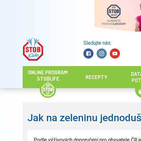
Sledujte nás:
Hledat
ONLINE PROGRAM
DAT
RECEPTY
STOBLIFE
POT
Jak na zeleninu jednoduš
Podle výživových doporučení pro obyvatele ČR j