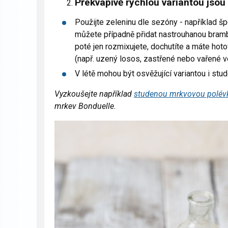
Překvapivě rychlou variantou jsou
Použijte zeleninu dle sezóny - například špe
můžete případně přidat nastrouhanou bramb
poté jen rozmixujete, dochutíte a máte hot
(např. uzený losos, zastřené nebo vařené v
V létě mohou být osvěžující variantou i stu
Vyzkoušejte například
studenou mrkvovou polév
mrkev Bonduelle.