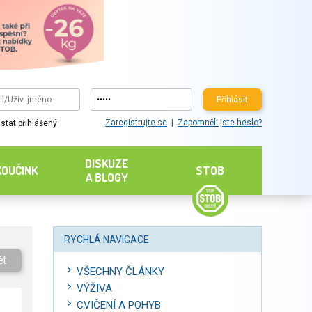
Přihlásit
Zaregistrujte se
Zapomněli jste heslo?
stat přihlášený
DISKUZE
KOUČINK
STOB
A BLOGY
RYCHLÁ NAVIGACE
ět
VŠECHNY ČLÁNKY
VÝŽIVA
CVIČENÍ A POHYB