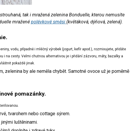
k strouhaná, tak i mražená zelenina Bonduelle, kterou nemusíte
onduelle mražené
polévkové směsi
(květáková, dýňová, zelená).
ie.
niny, vodu, případně i mléčný výrobek (jogurt, kefír apod.), rozmixujete, přidáte
 i na cesty. Velmi chutnou alternativou je i přidání zázvoru, máty, bazalky a
láštnit pokaždé jinak.
 zelenina by ale neměla chybět. Samotné ovoce už je poměrně
inové pomazánky
.
terilovanou.
rvé, tvarohem nebo cottage sýrem.
jinými luštěninami.
ímž doplníte i zdravé tuky.