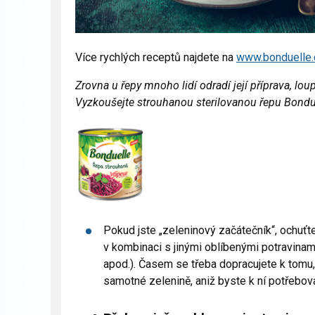
Více rychlých receptů najdete na
www.bonduelle.
Zrovna u řepy mnoho lidí odradí její příprava, loup
Vyzkoušejte strouhanou sterilovanou řepu Bondue
Pokud jste „zeleninový začátečník“, ochuťt
v kombinaci s jinými oblíbenými potravinami
apod.). Časem se třeba dopracujete k tomu, 
samotné zelenině, aniž byste k ní potřebova