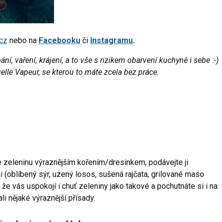
cz
nebo na
Facebooku
či
Instagramu
.
ání, vaření, krájení, a to vše s rizikem obarvení kuchyně i sebe :-)
lle Vapeur, se kterou to máte zcela bez práce.
e zeleninu výraznějším kořením/dresinkem, podávejte ji
 (oblíbený sýr, uzený losos, sušená rajčata, grilované maso
že vás uspokojí i chuť zeleniny jako takové a pochutnáte si i na
li nějaké výraznější přísady.