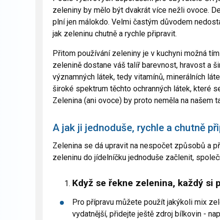
zeleniny by mělo být dvakrát více nežli ovoce. 
plní jen málokdo. Velmi častým důvodem nedostat
jak zeleninu chutně a rychle připravit.
Přitom používání zeleniny je v kuchyni možná tím
zelenině dostane váš talíř barevnost, hravost a š
významných látek, tedy vitamínů, minerálních látek
široké spektrum těchto ochranných látek, které s
Zelenina (ani ovoce) by proto neměla na našem ta
A jak ji jednoduše, rychle a chutně př
Zelenina se dá upravit na nespočet způsobů a pří
zeleninu do jídelníčku jednoduše začlenit, společně 
Když se řekne zelenina, každý si
Pro přípravu můžete použít jakýkoli mix ze
vydatnější, přidejte ještě zdroj bílkovin - na