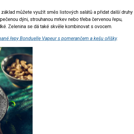
o základ můžete využít směs listových salátů a přidat další druhy
a, pečenou dýni, strouhanou mrkev nebo třeba červenou řepu,
dké. Zelenina se dá také skvěle kombinovat s ovocem.
uhané řepy Bonduelle Vapeur s pomerančem a kešu oříšky
.